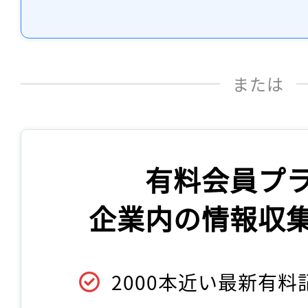
または
有料会員プ
企業内の情報収
2000本近い最新有料