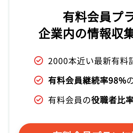
有料会員プ
企業内の情報収
2000本近い最新有料
有料会員継続率98%
有料会員の
役職者比率