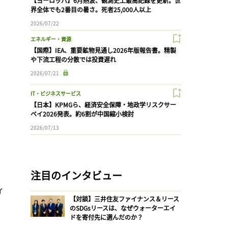
【ヨーロッパ】6月熱波、観測史上最高記録を更新。世
界全体でも2番目の暑さ。死者25,000人以上
2026/07/22
エネルギー・資源
【国際】IEA、重要鉱物見通し2026年版報告書。精製
や下流工程の分散では投資遅れ
2026/07/21
IT・ビジネスサービス
【日本】KPMGら、経済安全保障・地政学リスクサー
ベイ2026発表。約6割が中国縮小検討
2026/07/13
注目のインタビュー
ィ
【対談】三井住友ファイナンス＆リース
のSDGsリースは、なぜウォーターエイ
ドを寄付先に選んだのか？