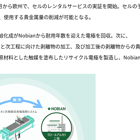
年12月から欧州で、セルのレンタルサービスの実証を開始。セルの
、使用する貴金属量の削減が可能となる。
化成がNobianから耐用年数を迎えた電極を回収。次に、
媒剥離と次工程に向けた剥離物の加工、及び加工後の剥離物からの
材料とした触媒を塗布したリサイクル電極を製造し、Nobia