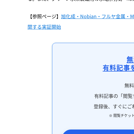
【参照ページ】
旭化成・Nobian・フルヤ金属・
関する実証開始
無
有料記事
無
有料記事の「閲覧
登録後、すぐにご
※ 閲覧チケッ