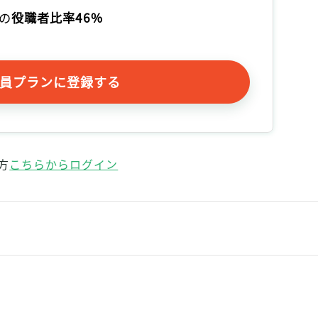
の
役職者比率46%
員プランに登録する
方
こちらからログイン