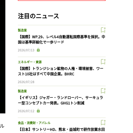
注目のニュース
製造業
【国際】WP.29、レベル4自動運転国際基準を採択。中
国は基準詳細化で一歩リード
2026/07/13
エネルギー・資源
【国際】トランジション鉱物の人権・環境被害、ワー
スト10社はすべて中国企業。BHRC
2026/07/28
製造業
【イギリス】ジャガー・ランドローバー、サーキュラ
ー型コンセプトカー発表。GHG1トン削減
2026/07/12
食品・消費財・アパレル
アル
【日本】サントリーHD、熊本・益城町で耕作放棄水田