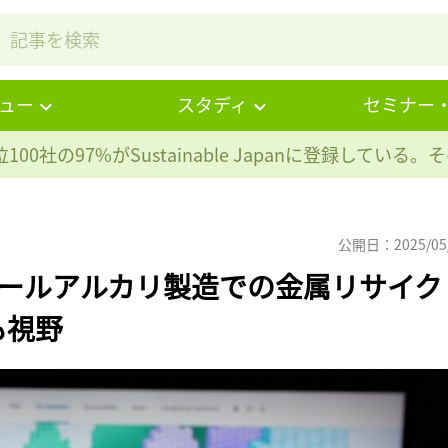
ュー
スタディ
セミナー
100社の97%が
Sustainable Japanに登録している
公開日：2025/05
ロールアルカリ製造での金属リサイク
も視野