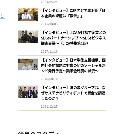
2024/04/24
【インタビュー】CSRアジア赤羽氏「日
ルに
本企業の課題は『報告』」
2015/08/03
【インタビュー】JICAが目指す企業との
SDGsパートナーシップ 〜SDGsビジネス
調査事業〜（JICA特集第1回）
2017/11/16
【インタビュー】日本学生支援機構、国
内社会的課題に対応の初のソーシャルボ
ンド発行予定〜奨学金制度の状況〜
2018/08/16
【インタビュー】味の素グループは、な
ぜサステナビリティボンドで資金を調達
したのか？
2021/12/25