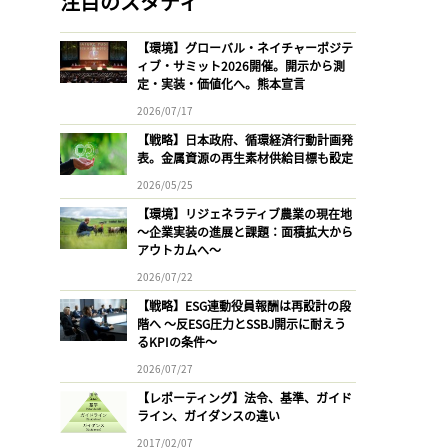
注目のスタディ
【環境】グローバル・ネイチャーポジテ
ィブ・サミット2026開催。開示から測
定・実装・価値化へ。熊本宣言
2026/07/17
【戦略】日本政府、循環経済行動計画発
表。金属資源の再生素材供給目標も設定
2026/05/25
【環境】リジェネラティブ農業の現在地
〜企業実装の進展と課題：面積拡大から
アウトカムへ〜
2026/07/22
【戦略】ESG連動役員報酬は再設計の段
階へ 〜反ESG圧力とSSBJ開示に耐えう
るKPIの条件〜
2026/07/27
【レポーティング】法令、基準、ガイド
ライン、ガイダンスの違い
2017/02/07