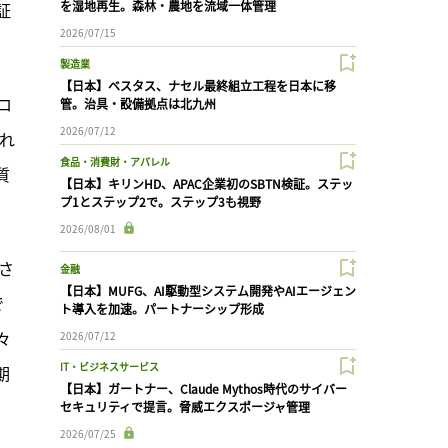
を湿地再生。森林・農地を流域一体管理
証
2026/07/15
製造業
【日本】ベスタス、ナセル最終組立工程を日本に移
ロ
管。治具・設備拠点は北九州
2026/07/12
れ
食品・消費財・アパレル
質
【日本】キリンHD、APAC企業初のSBTN検証。ステッ
プ1とステップ2で。ステップ3も視野
2026/08/01
さ
金融
【日本】MUFG、AI駆動型システム開発やAIエージェン
で
ト導入を加速。パートナーシップ形成
々
2026/07/12
IT・ビジネスサービス
期
【日本】ガートナー、Claude Mythos時代のサイバー
セキュリティで提言。脅威エクスポージャ管理
2026/07/25