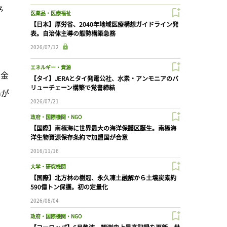
予
医薬品・医療福祉
【日本】厚労省、2040年地域医療構想ガイドライン発
表。自治体主導の態勢構築急務
2026/07/12
エネルギー・資源
貴金
【タイ】JERAとタイ発電公社、水素・アンモニアのバ
リューチェーン構築で覚書締結
nが
2026/07/21
政府・国際機関・NGO
【国際】南極海に世界最大の海洋保護区誕生。南極海
洋生物資源保存条約で加盟国が合意
2016/11/16
大学・研究機関
【国際】北方林の樹冠、永久凍土融解から土壌炭素約
590億トン保護。初の定量化
2026/08/04
政府・国際機関・NGO