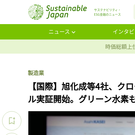
サステナビリティ・
ESG金融のニュース
ニュース
インタビ
時価総額上位
製造業
【国際】旭化成等4社、ク
ル実証開始。グリーン水素