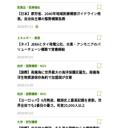
医薬品・医療福祉
【日本】厚労省、2040年地域医療構想ガイドライン発
表。自治体主導の態勢構築急務
2026/07/12
エネルギー・資源
【タイ】JERAとタイ発電公社、水素・アンモニアのバ
リューチェーン構築で覚書締結
2026/07/21
政府・国際機関・NGO
【国際】南極海に世界最大の海洋保護区誕生。南極海
洋生物資源保存条約で加盟国が合意
2016/11/16
政府・国際機関・NGO
【ヨーロッパ】6月熱波、観測史上最高記録を更新。世
界全体でも2番目の暑さ。死者25,000人以上
2026/07/22
大学・研究機関