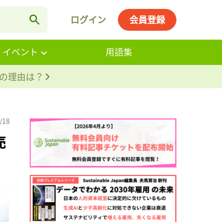
ログイン
会員登録
・イベント
用語集
。その理由は？
/18
売