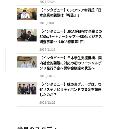
2024/04/24
【インタビュー】CSRアジア赤羽氏「日
本企業の課題は『報告』」
2015/08/03
【インタビュー】JICAが目指す企業との
SDGsパートナーシップ 〜SDGsビジネス
調査事業〜（JICA特集第1回）
2017/11/16
【インタビュー】日本学生支援機構、国
内社会的課題に対応の初のソーシャルボ
ンド発行予定〜奨学金制度の状況〜
2018/08/16
【インタビュー】味の素グループは、な
ぜサステナビリティボンドで資金を調達
したのか？
2021/12/25