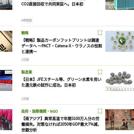
CO2直接回収で共同実証へ。日本初
4時間前
戦略
【戦略】製品カーボンフットプリントは調達
データへ 〜PACT・Catena-X・ウラノスの役割
と連携〜
1日前
製造業
【日本】JFEスチール等、グリーン水素を用い
た還元鉄の試作に成功。日本初
1日前
政府・国際機関・NGO
【南アジア】異常高温で年間3100万人分の労
働損失。対策なければ2050年GDP最大7%減、
世銀分析