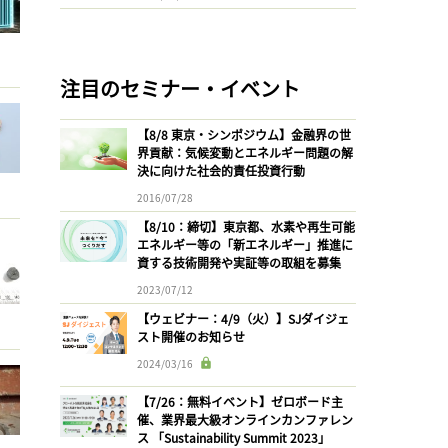
注目のセミナー・イベント
【8/8 東京・シンポジウム】金融界の世
界貢献：気候変動とエネルギー問題の解
決に向けた社会的責任投資行動
2016/07/28
【8/10：締切】東京都、水素や再生可能
エネルギー等の「新エネルギー」推進に
資する技術開発や実証等の取組を募集
2023/07/12
【ウェビナー：4/9（火）】SJダイジェ
スト開催のお知らせ
2024/03/16
【7/26：無料イベント】ゼロボード主
催、業界最大級オンラインカンファレン
ス 「Sustainability Summit 2023」