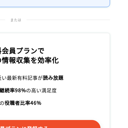
または
料会員プランで
の情報収集を効率化
本近い最新有料記事が
読み放題
継続率98%
の高い満足度
の
役職者比率46%