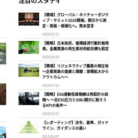
注目のスタディ
【環境】グローバル・ネイチャーポジテ
ィブ・サミット2026開催。開示から測
定・実装・価値化へ。熊本宣言
2026/07/17
【戦略】日本政府、循環経済行動計画発
表。金属資源の再生素材供給目標も設定
2026/05/25
【環境】リジェネラティブ農業の現在地
〜企業実装の進展と課題：面積拡大から
アウトカムへ〜
2026/07/22
【戦略】ESG連動役員報酬は再設計の段
階へ 〜反ESG圧力とSSBJ開示に耐えう
るKPIの条件〜
2026/07/27
【レポーティング】法令、基準、ガイド
ライン、ガイダンスの違い
2017/02/07