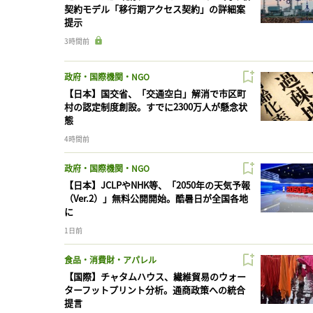
契約モデル「移行期アクセス契約」の詳細案
提示
3時間前
政府・国際機関・NGO
【日本】国交省、「交通空白」解消で市区町
村の認定制度創設。すでに2300万人が懸念状
態
4時間前
政府・国際機関・NGO
【日本】JCLPやNHK等、「2050年の天気予報
（Ver.2）」無料公開開始。酷暑日が全国各地
に
1日前
食品・消費財・アパレル
【国際】チャタムハウス、繊維貿易のウォー
ターフットプリント分析。通商政策への統合
提言