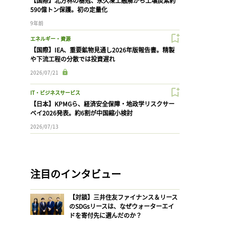
【国際】北方林の樹冠、永久凍土融解から土壌炭素約
590億トン保護。初の定量化
9年前
エネルギー・資源
【国際】IEA、重要鉱物見通し2026年版報告書。精製
や下流工程の分散では投資遅れ
2026/07/21
IT・ビジネスサービス
【日本】KPMGら、経済安全保障・地政学リスクサー
ベイ2026発表。約6割が中国縮小検討
2026/07/13
注目のインタビュー
【対談】三井住友ファイナンス＆リース
のSDGsリースは、なぜウォーターエイ
ドを寄付先に選んだのか？