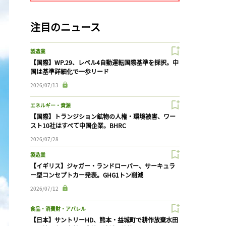
注目のニュース
製造業
【国際】WP.29、レベル4自動運転国際基準を採択。中
国は基準詳細化で一歩リード
2026/07/13
エネルギー・資源
【国際】トランジション鉱物の人権・環境被害、ワー
スト10社はすべて中国企業。BHRC
2026/07/28
製造業
【イギリス】ジャガー・ランドローバー、サーキュラ
ー型コンセプトカー発表。GHG1トン削減
2026/07/12
食品・消費財・アパレル
【日本】サントリーHD、熊本・益城町で耕作放棄水田