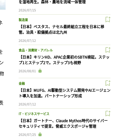
を湿地再生。森林・農地を流域一体管理
2026/07/15
製造業
ネ
【日本】ベスタス、ナセル最終組立工程を日本に移
管。治具・設備拠点は北九州
2026/07/12
を
食品・消費財・アパレル
【日本】キリンHD、APAC企業初のSBTN検証。ステッ
ン
プ1とステップ2で。ステップ3も視野
2026/08/01
物
金融
【日本】MUFG、AI駆動型システム開発やAIエージェン
ト導入を加速。パートナーシップ形成
表
2026/07/12
IT・ビジネスサービス
【日本】ガートナー、Claude Mythos時代のサイバー
セキュリティで提言。脅威エクスポージャ管理
2026/07/25