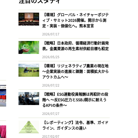
注目のスタディ
【環境】グローバル・ネイチャーポジテ
ィブ・サミット2026開催。開示から測
定・実装・価値化へ。熊本宣言
2026/07/17
【戦略】日本政府、循環経済行動計画発
表。金属資源の再生素材供給目標も設定
2026/05/25
【環境】リジェネラティブ農業の現在地
〜企業実装の進展と課題：面積拡大から
アウトカムへ〜
2026/07/22
【戦略】ESG連動役員報酬は再設計の段
階へ 〜反ESG圧力とSSBJ開示に耐えう
るKPIの条件〜
2026/07/27
【レポーティング】法令、基準、ガイド
ライン、ガイダンスの違い
2017/02/07