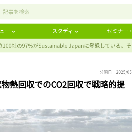
ュー
スタディ
セミナー
100社の97%が
Sustainable Japanに登録している
公開日：2025/05
棄物熱回収でのCO2回収で戦略的提