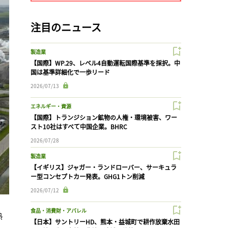
注目のニュース
製造業
【国際】WP.29、レベル4自動運転国際基準を採択。中
国は基準詳細化で一歩リード
2026/07/13
エネルギー・資源
【国際】トランジション鉱物の人権・環境被害、ワー
スト10社はすべて中国企業。BHRC
2026/07/28
製造業
【イギリス】ジャガー・ランドローバー、サーキュラ
ー型コンセプトカー発表。GHG1トン削減
2026/07/12
食品・消費財・アパレル
熱
【日本】サントリーHD、熊本・益城町で耕作放棄水田