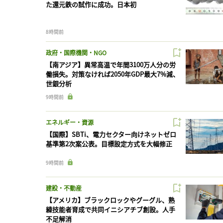
た還元鉄の試作に成功。日本初
8時間前
政府・国際機関・NGO
【南アジア】異常高温で年間3100万人分の労
働損失。対策なければ2050年GDP最大7%減、
世銀分析
9時間前
エネルギー・資源
【国際】SBTi、電力セクター向けネットゼロ
基準第2次案公表。目標設定方式を大幅修正
9時間前
建設・不動産
【アメリカ】ブラックロックやグーグル、熟
練技能者育成で共同イニシアチブ創設。人手
不足解消