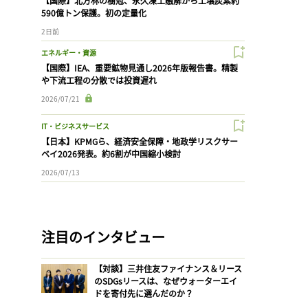
【国際】北方林の樹冠、永久凍土融解から土壌炭素約
590億トン保護。初の定量化
2日前
エネルギー・資源
【国際】IEA、重要鉱物見通し2026年版報告書。精製
や下流工程の分散では投資遅れ
2026/07/21
IT・ビジネスサービス
【日本】KPMGら、経済安全保障・地政学リスクサー
ベイ2026発表。約6割が中国縮小検討
2026/07/13
注目のインタビュー
【対談】三井住友ファイナンス＆リース
のSDGsリースは、なぜウォーターエイ
ドを寄付先に選んだのか？