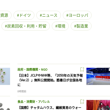
・資源
ドイツ
ニュース
ヨーロッパ
炭素回収・利用・貯留
環境
製造業
政府・国際機関・NGO
【日本】JCLPやNHK等、「2050年の天気予報
（Ver.2）」無料公開開始。酷暑日が全国各地
に
8時間前
食品・消費財・アパレル
【国際】チャタムハウス、繊維貿易のウォー