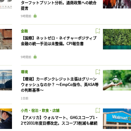
ターフットプリント分析。通商政策への統合
提言
9時間前
金融
【国際】ネットゼロ・ネイチャーポジティブ
金融の統一手法は未整備。CPI報告書
9時間前
環境
【環境】カーボンクレジット主張はグリーン
ウォッシュなのか？ 〜EmpCo指令、英ASA等
の判断基準〜
1日前
小売・宿泊・飲食・店舗
【アメリカ】ウォルマート、GHGスコープ1・
2で2031年度目標改定。スコープ3削減も継続