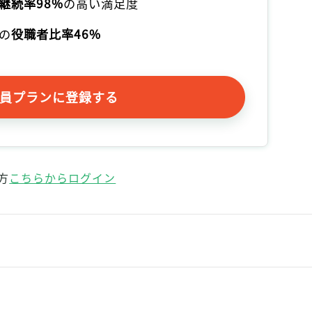
継続率98%
の高い満足度
記事をお気に入りに保存するには
ログインが必要です
の
役職者比率46%
ログイン
会員登録
員プランに登録する
方
こちらからログイン