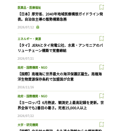
医薬品・医療福祉
【日本】厚労省、2040年地域医療構想ガイドライン発
表。自治体主導の態勢構築急務
2026/07/12
エネルギー・資源
【タイ】JERAとタイ発電公社、水素・アンモニアのバ
リューチェーン構築で覚書締結
2026/07/21
政府・国際機関・NGO
【国際】南極海に世界最大の海洋保護区誕生。南極海
洋生物資源保存条約で加盟国が合意
2016/11/16
政府・国際機関・NGO
【ヨーロッパ】6月熱波、観測史上最高記録を更新。世
界全体でも2番目の暑さ。死者25,000人以上
2026/07/22
大学・研究機関