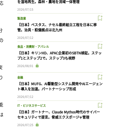
を湿地再生。森林・農地を流域一体管理
応
2026/07/15
製造業
【日本】ベスタス、ナセル最終組立工程を日本に移
分
管。治具・設備拠点は北九州
2026/07/12
の
食品・消費財・アパレル
【日本】キリンHD、APAC企業初のSBTN検証。ステッ
プ1とステップ2で。ステップ3も視野
炭
2026/08/01
り
金融
【日本】MUFG、AI駆動型システム開発やAIエージェン
ト導入を加速。パートナーシップ形成
2026/07/12
能
IT・ビジネスサービス
【日本】ガートナー、Claude Mythos時代のサイバー
は
セキュリティで提言。脅威エクスポージャ管理
2026/07/25