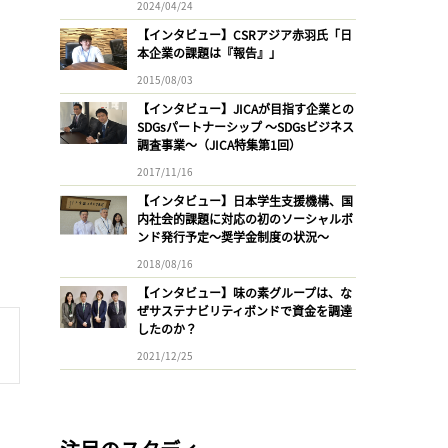
2024/04/24
【インタビュー】CSRアジア赤羽氏「日
本企業の課題は『報告』」
2015/08/03
【インタビュー】JICAが目指す企業との
SDGsパートナーシップ 〜SDGsビジネス
調査事業〜（JICA特集第1回）
2017/11/16
【インタビュー】日本学生支援機構、国
内社会的課題に対応の初のソーシャルボ
ンド発行予定〜奨学金制度の状況〜
2018/08/16
【インタビュー】味の素グループは、な
ぜサステナビリティボンドで資金を調達
したのか？
2021/12/25