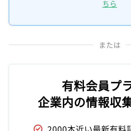
ちら
または
有料会員プ
企業内の情報収
2000本近い最新有料