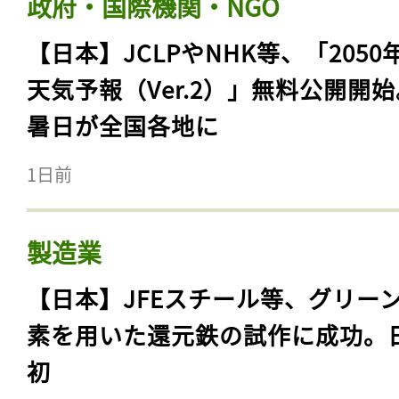
政府・国際機関・NGO
【日本】JCLPやNHK等、「2050
天気予報（Ver.2）」無料公開開
暑日が全国各地に
1日前
製造業
【日本】JFEスチール等、グリー
素を用いた還元鉄の試作に成功。
初