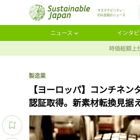
サステナビリティ・
ESG金融のニュース
ニュース
インタビ
時価総額上位
製造業
【ヨーロッパ】コンチネンタル
認証取得。新素材転換見据