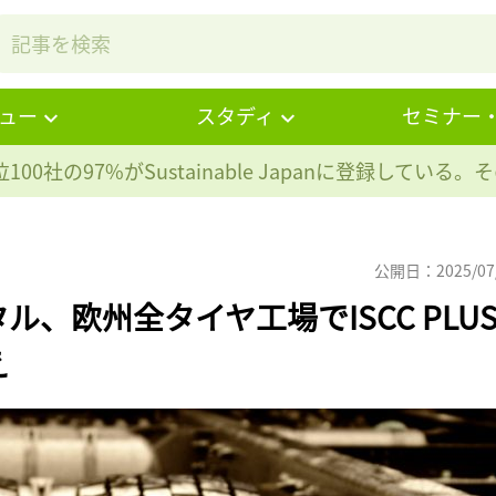
ュー
スタディ
セミナー
100社の97%が
Sustainable Japanに登録している
公開日：2025/07
、欧州全タイヤ工場でISCC PLU
え