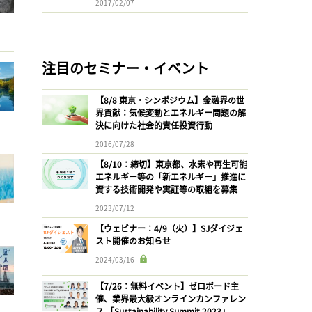
2017/02/07
注目のセミナー・イベント
【8/8 東京・シンポジウム】金融界の世
界貢献：気候変動とエネルギー問題の解
決に向けた社会的責任投資行動
2016/07/28
【8/10：締切】東京都、水素や再生可能
エネルギー等の「新エネルギー」推進に
資する技術開発や実証等の取組を募集
2023/07/12
【ウェビナー：4/9（火）】SJダイジェ
スト開催のお知らせ
2024/03/16
【7/26：無料イベント】ゼロボード主
催、業界最大級オンラインカンファレン
ス 「Sustainability Summit 2023」