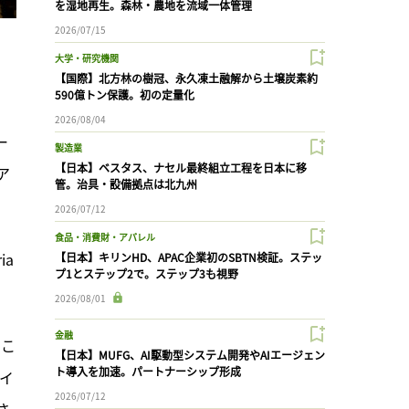
を湿地再生。森林・農地を流域一体管理
2026/07/15
大学・研究機関
【国際】北方林の樹冠、永久凍土融解から土壌炭素約
590億トン保護。初の定量化
2026/08/04
ー
製造業
【日本】ベスタス、ナセル最終組立工程を日本に移
ア
管。治具・設備拠点は北九州
2026/07/12
食品・消費財・アパレル
a 
【日本】キリンHD、APAC企業初のSBTN検証。ステッ
プ1とステップ2で。ステップ3も視野
2026/08/01
金融
るこ
【日本】MUFG、AI駆動型システム開発やAIエージェン
ト導入を加速。パートナーシップ形成
イ
2026/07/12
さ