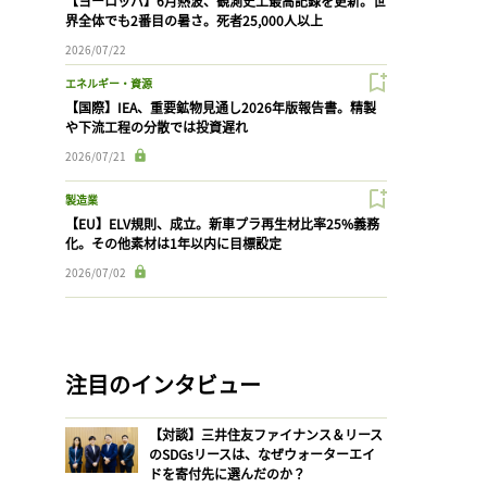
【ヨーロッパ】6月熱波、観測史上最高記録を更新。世
界全体でも2番目の暑さ。死者25,000人以上
2026/07/22
エネルギー・資源
【国際】IEA、重要鉱物見通し2026年版報告書。精製
や下流工程の分散では投資遅れ
2026/07/21
製造業
【EU】ELV規則、成立。新車プラ再生材比率25%義務
化。その他素材は1年以内に目標設定
2026/07/02
注目のインタビュー
【対談】三井住友ファイナンス＆リース
のSDGsリースは、なぜウォーターエイ
ドを寄付先に選んだのか？