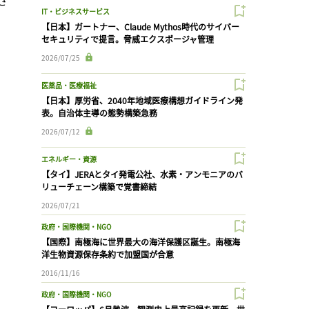
IT・ビジネスサービス
【日本】ガートナー、Claude Mythos時代のサイバー
セキュリティで提言。脅威エクスポージャ管理
2026/07/25
医薬品・医療福祉
【日本】厚労省、2040年地域医療構想ガイドライン発
表。自治体主導の態勢構築急務
2026/07/12
エネルギー・資源
【タイ】JERAとタイ発電公社、水素・アンモニアのバ
リューチェーン構築で覚書締結
2026/07/21
政府・国際機関・NGO
【国際】南極海に世界最大の海洋保護区誕生。南極海
洋生物資源保存条約で加盟国が合意
2016/11/16
政府・国際機関・NGO