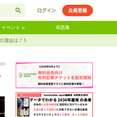
ログイン
会員登録
・イベント
用語集
。その理由は？
/03
S