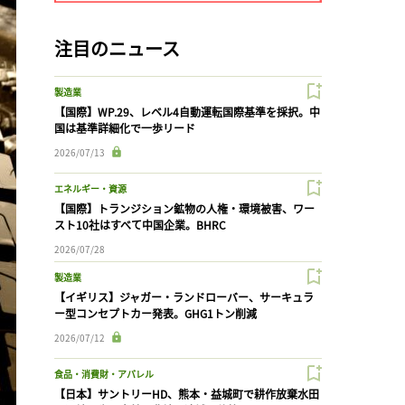
注目のニュース
製造業
【国際】WP.29、レベル4自動運転国際基準を採択。中
国は基準詳細化で一歩リード
2026/07/13
エネルギー・資源
【国際】トランジション鉱物の人権・環境被害、ワー
スト10社はすべて中国企業。BHRC
2026/07/28
製造業
【イギリス】ジャガー・ランドローバー、サーキュラ
ー型コンセプトカー発表。GHG1トン削減
2026/07/12
食品・消費財・アパレル
【日本】サントリーHD、熊本・益城町で耕作放棄水田