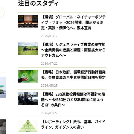
注目のスタディ
パ
【環境】グローバル・ネイチャーポジテ
ィブ・サミット2026開催。開示から測
定・実装・価値化へ。熊本宣言
2026/07/17
【環境】リジェネラティブ農業の現在地
〜企業実装の進展と課題：面積拡大から
アウトカムへ〜
2026/07/22
【戦略】日本政府、循環経済行動計画発
表。金属資源の再生素材供給目標も設定
2026/05/25
【戦略】ESG連動役員報酬は再設計の段
階へ 〜反ESG圧力とSSBJ開示に耐えう
るKPIの条件〜
2026/07/27
【レポーティング】法令、基準、ガイド
ライン、ガイダンスの違い