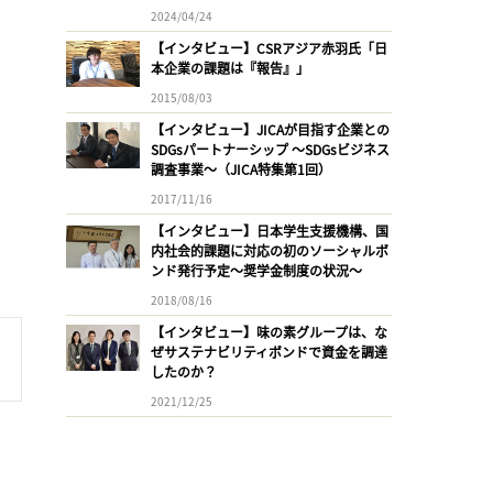
2024/04/24
【インタビュー】CSRアジア赤羽氏「日
本企業の課題は『報告』」
2015/08/03
【インタビュー】JICAが目指す企業との
SDGsパートナーシップ 〜SDGsビジネス
調査事業〜（JICA特集第1回）
2017/11/16
【インタビュー】日本学生支援機構、国
内社会的課題に対応の初のソーシャルボ
ンド発行予定〜奨学金制度の状況〜
2018/08/16
【インタビュー】味の素グループは、な
ぜサステナビリティボンドで資金を調達
したのか？
2021/12/25