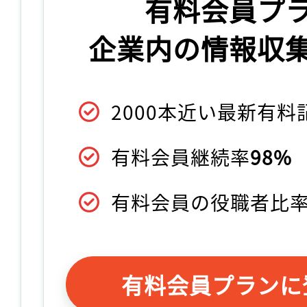
有料会員プ
企業内の情報収
2000本近い最新有
有料会員継続率
98%
有料会員の役職者比
有料会員プランに