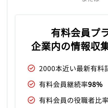
有料会員プ
企業内の情報収
2000本近い最新有
有料会員継続率
98%
有料会員の役職者比