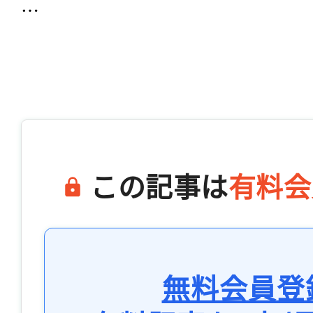
…

この記事は
有料会
無料会員登