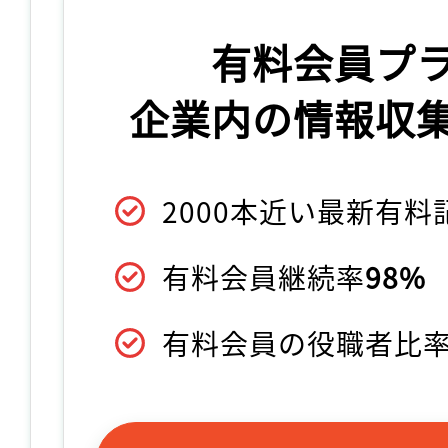
有料会員プ
企業内の情報収
2000本近い最新有
有料会員継続率
98%
有料会員の役職者比