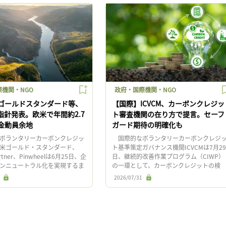
機関・NGO
政府・国際機関・NGO
ゴールドスタンダード等、
【国際】ICVCM、カーボンクレジッ
指針発表。欧米で年間約2.7
ト審査機関の在り方で提言。セーフ
金動員余地
ガード期待の明確化も
ボランタリーカーボンクレジッ
国際的なボランタリーカーボンクレジ
米ゴールド・スタンダード、
ト基準策定ガバナンス機関ICVCMは7月29
artner、Pinwheelは6月25日、企
日、継続的改善作業プログラム（CIWP）
ンニュートラル化を実現するま
の一環として、カーボンクレジットの検
る温室効果ガス排出に関する責
証・認証機関（VVB）の監督の在り方に関
2026/07/31
]
する報告書を公表した。 […]