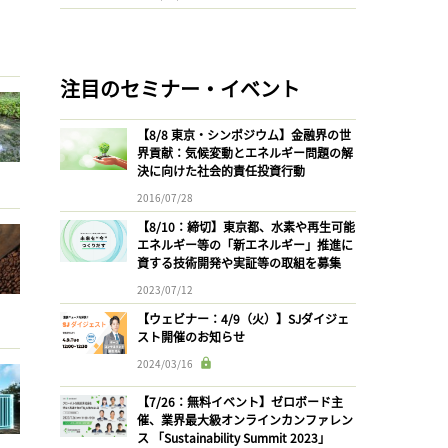
注目のセミナー・イベント
【8/8 東京・シンポジウム】金融界の世
界貢献：気候変動とエネルギー問題の解
決に向けた社会的責任投資行動
2016/07/28
【8/10：締切】東京都、水素や再生可能
エネルギー等の「新エネルギー」推進に
資する技術開発や実証等の取組を募集
2023/07/12
【ウェビナー：4/9（火）】SJダイジェ
スト開催のお知らせ
2024/03/16
【7/26：無料イベント】ゼロボード主
催、業界最大級オンラインカンファレン
ス 「Sustainability Summit 2023」