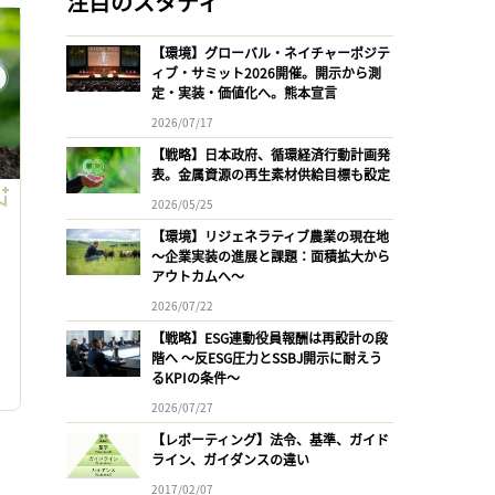
注目のスタディ
【環境】グローバル・ネイチャーポジテ
ィブ・サミット2026開催。開示から測
定・実装・価値化へ。熊本宣言
2026/07/17
【戦略】日本政府、循環経済行動計画発
表。金属資源の再生素材供給目標も設定
2026/05/25
【環境】リジェネラティブ農業の現在地
〜企業実装の進展と課題：面積拡大から
アウトカムへ〜
ッ
2026/07/22
【戦略】ESG連動役員報酬は再設計の段
階へ 〜反ESG圧力とSSBJ開示に耐えう
るKPIの条件〜
2026/07/27
【レポーティング】法令、基準、ガイド
ライン、ガイダンスの違い
2017/02/07