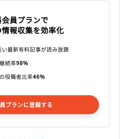
料会員プランで
の情報収集を効率化
本近い最新有料記事が読み放題
継続率
98%
の役職者比率
46%
員プランに登録する