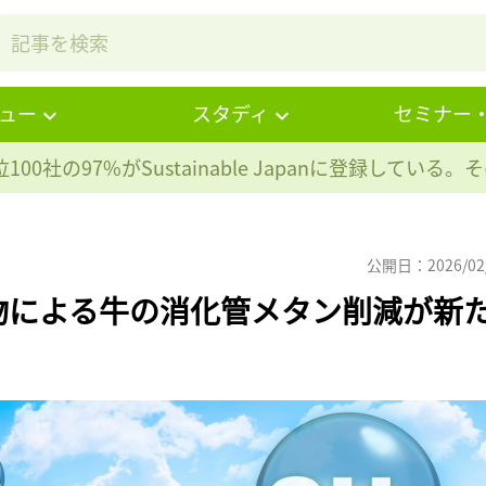
ュー
スタディ
セミナー
100社の97%が
Sustainable Japanに登録している
公開日：2026/02
物による牛の消化管メタン削減が新