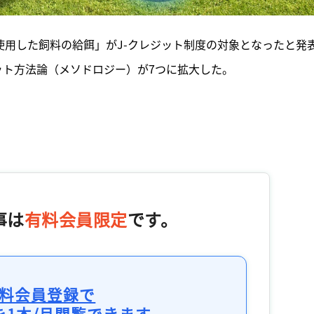
使用した飼料の給餌」がJ-クレジット制度の対象となったと発
ット方法論（メソドロジー）が7つに拡大した。
事は
有料会員限定
です。
料会員登録で
を1本/月閲覧できます