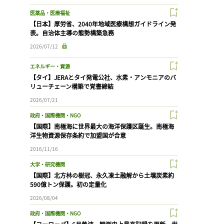
医薬品・医療福祉
【日本】厚労省、2040年地域医療構想ガイドライン発
表。自治体主導の態勢構築急務
2026/07/12
エネルギー・資源
【タイ】JERAとタイ発電公社、水素・アンモニアのバ
リューチェーン構築で覚書締結
2026/07/21
政府・国際機関・NGO
【国際】南極海に世界最大の海洋保護区誕生。南極海
洋生物資源保存条約で加盟国が合意
2016/11/16
大学・研究機関
【国際】北方林の樹冠、永久凍土融解から土壌炭素約
590億トン保護。初の定量化
2026/08/04
政府・国際機関・NGO