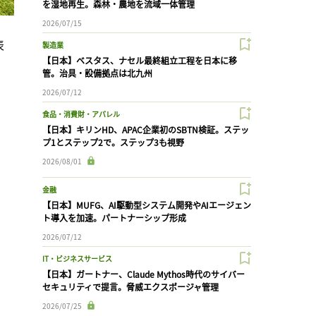
を湿地再生。森林・農地を流域一体管理
2026/07/15
表
製造業
【日本】ベスタス、ナセル最終組立工程を日本に移
管。治具・設備拠点は北九州
2026/07/12
食品・消費財・アパレル
【日本】キリンHD、APAC企業初のSBTN検証。ステッ
プ1とステップ2で。ステップ3も視野
2026/08/01
金融
【日本】MUFG、AI駆動型システム開発やAIエージェン
ト導入を加速。パートナーシップ形成
2026/07/12
IT・ビジネスサービス
【日本】ガートナー、Claude Mythos時代のサイバー
セキュリティで提言。脅威エクスポージャ管理
2026/07/25