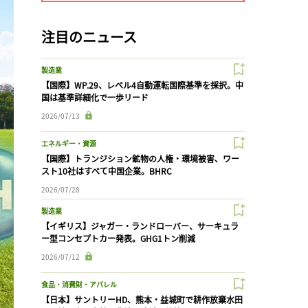
注目のニュース
製造業
【国際】WP.29、レベル4自動運転国際基準を採択。中
国は基準詳細化で一歩リード
2026/07/13
エネルギー・資源
【国際】トランジション鉱物の人権・環境被害、ワー
スト10社はすべて中国企業。BHRC
2026/07/28
製造業
【イギリス】ジャガー・ランドローバー、サーキュラ
ー型コンセプトカー発表。GHG1トン削減
2026/07/12
食品・消費財・アパレル
【日本】サントリーHD、熊本・益城町で耕作放棄水田