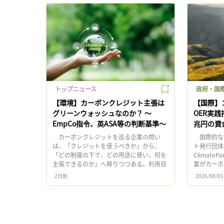
トップニュース
政府・国際
【環境】カーボンクレジット主張は
【国際】
グリーンウォッシュなのか？ 〜
OER実践
EmpCo指令、英ASA等の判断基準〜
兆円の資
カーボンクレジットを巡る企業の問い
国際的な
は、「クレジットを使うべきか」から、
ト発行団体
「どの制度の下で、どの用途に使い、何を
ClimateP
主張できるのか」へ移りつつある。利用目
業がカーボ
的によって、法的・会計上の扱いが大きく
でに継続す
2日前
2026/08/01
異なる制度環境が形成されてきたため […]
任「On […