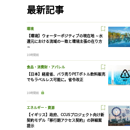
最新記事
環境
【環境】ウォーターポジティブの現在地 ～水
還元における流域の一致と環境主張の在り方
～
10時間前
食品・消費財・アパレル
【日本】経産省、バラ売りPETボトル飲料販売
でもラベルレス可能に。省令改正
10時間前
エネルギー・資源
【イギリス】政府、CCUSプロジェクト向け新
契約モデル「移行期アクセス契約」の詳細案
提示