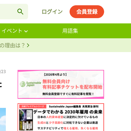
ログイン
会員登録
・イベント
用語集
。その理由は？
/23
た