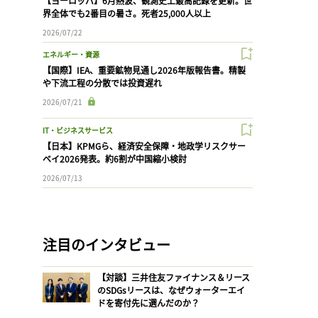
【ヨーロッパ】6月熱波、観測史上最高記録を更新。世
界全体でも2番目の暑さ。死者25,000人以上
2026/07/22
エネルギー・資源
【国際】IEA、重要鉱物見通し2026年版報告書。精製
や下流工程の分散では投資遅れ
2026/07/21
IT・ビジネスサービス
【日本】KPMGら、経済安全保障・地政学リスクサー
ベイ2026発表。約6割が中国縮小検討
2026/07/13
注目のインタビュー
【対談】三井住友ファイナンス＆リース
のSDGsリースは、なぜウォーターエイ
ドを寄付先に選んだのか？