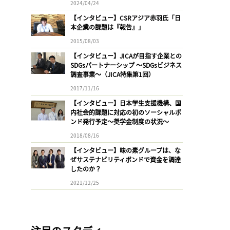
2024/04/24
【インタビュー】CSRアジア赤羽氏「日
本企業の課題は『報告』」
2015/08/03
【インタビュー】JICAが目指す企業との
SDGsパートナーシップ 〜SDGsビジネス
調査事業〜（JICA特集第1回）
2017/11/16
【インタビュー】日本学生支援機構、国
内社会的課題に対応の初のソーシャルボ
ンド発行予定〜奨学金制度の状況〜
2018/08/16
【インタビュー】味の素グループは、な
ぜサステナビリティボンドで資金を調達
したのか？
2021/12/25