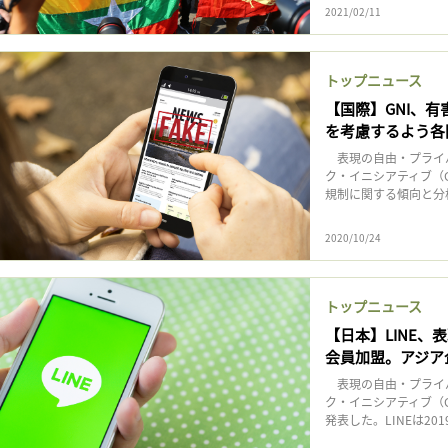
2021/02/11
トップニュース
【国際】GNI、
を考慮するよう各
表現の自由・プライ
ク・イニシアティブ（G
規制に関する傾向と分析、
2020/10/24
トップニュース
【日本】LINE、
会員加盟。アジア
表現の自由・プライ
ク・イニシアティブ（G
発表した。LINEは20