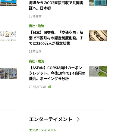
海洋からのCO2直接回収で共同実
証へ。日本初
18時間前
商社・物流
【日本】国交省、「交通空白」解
消で市区町村の認定制度創設。す
でに2300万人が懸念状態
18時間前
商社・物流
【ASEAN】CORSIA向けカーボン
クレジット、今後10年で1.4兆円の
機会。ボーイングら分析
2026/07/30
エンターテイメント
エンターテイメント