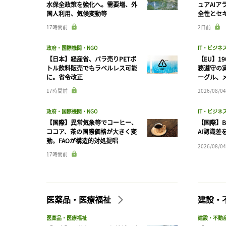
水保全政策を強化へ。需要増、外
ュアAIア
国人利用、気候変動等
全性とセ
17時間前
2日前
政府・国際機関・NGO
IT・ビジネ
【日本】経産省、バラ売りPETボ
【EU】1
トル飲料販売でもラベルレス可能
務遵守の
に。省令改正
ーグル、メ
17時間前
2026/08/04
政府・国際機関・NGO
IT・ビジネ
【国際】異常気象等でコーヒー、
【国際】B
ココア、茶の国際価格が大きく変
AI認識差
動。FAOが構造的対処提唱
2026/08/04
17時間前
医薬品・医療福祉
建設・
医薬品・医療福祉
建設・不動