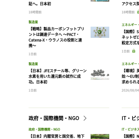
証へ。日本初
アクセス
18時間前
18時間前
製造業
エネルギー
【戦略】製品カーボンフットプリ
【国際】S
ントは調達データへ 〜PACT・
ネットゼ
Catena-X・ウラノスの役割と連
設定方式
携〜
1日前
1日前
製造業
エネルギー
【日本】JFEスチール等、グリーン
【環境】英
水素を用いた還元鉄の試作に成
始 〜EU
功。日本初
求められ
1日前
2026/08/04
政府・国際機関・NGO
IT・
政府・国際機関・NGO
IT・ビジネ
【日本】内閣官房と国交省、地下
【国際】N