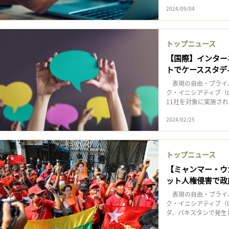
2024/09/04
トップニュース
【国際】インターネ
トでケーススタデ
表現の自由・プライ
ク・イニシアティブ（
11社を対象に実施された
2024/02/25
トップニュース
【ミャンマー・ウ
ット人権侵害で政
表現の自由・プライ
ク・イニシアティブ（
ダ、パキスタンで発生し