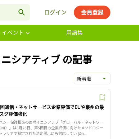
ログイン
会員登録
・イベント
用語集
イニシアティブ の記事
新着順
第5回通信・ネットサービス企業評価でEUや豪州の最
スク評価強化
バシー保護推進の国際イニシアチブ「グローバル・ネットワー
NI）」は8月26日、第5回目の企業評価に向けたメソドロジー
ラリアで制定された法定開示にも対応してい [&h...