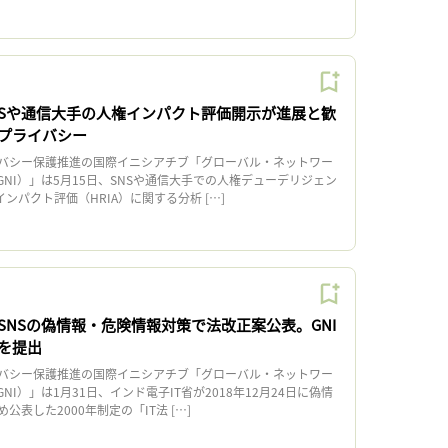
SNSや通信大手の人権インパクト評価開示が進展と歓
プライバシー
バシー保護推進の国際イニシアチブ「グローバル・ネットワー
NI）」は5月15日、SNSや通信大手での人権デューデリジェン
ンパクト評価（HRIA）に関する分析 […]
SNSの偽情報・危険情報対策で法改正案公表。GNI
を提出
バシー保護推進の国際イニシアチブ「グローバル・ネットワー
I）」は1月31日、インド電子IT省が2018年12月24日に偽情
表した2000年制定の「IT法 […]