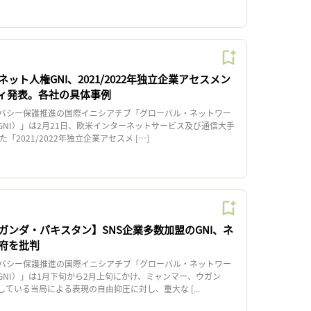
ット人権GNI、2021/2022年独立企業アセスメン
ィ発表。各社の具体事例
バシー保護推進の国際イニシアチブ「グローバル・ネットワー
GNI）」は2月21日、欧米インターネットサービス及び通信大手
「2021/2022年独立企業アセスメ […]
ガンダ・パキスタン】SNS企業多数加盟のGNI、ネ
府を批判
バシー保護推進の国際イニシアチブ「グローバル・ネットワー
GNI）」は1月下旬から2月上旬にかけ、ミャンマー、ウガン
ている当局による表現の自由抑圧に対し、重大な [...