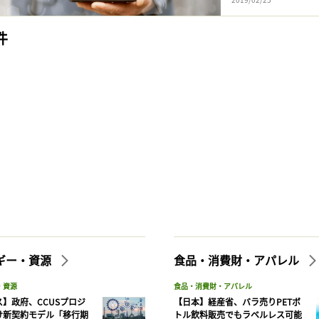
件
ギー・資源
食品・消費財・アパレル
・資源
食品・消費財・アパレル
記事をお気に入りに保存するには
】政府、CCUSプロジ
【日本】経産省、バラ売りPETボ
け新契約モデル「移行期
トル飲料販売でもラベルレス可能