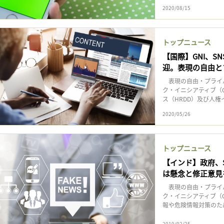
2020/08/15
トップニュース
【国際】GNI、
迎。表現の自由と
表現の自由・プライ
ク・イニシアティブ（G
ス（HRDD）及び人権イ
2020/05/26
トップニュース
【インド】政府、
は懸念と修正意見
表現の自由・プライ
ク・イニシアティブ（GN
報や危険情報対策のため公
2019/02/25