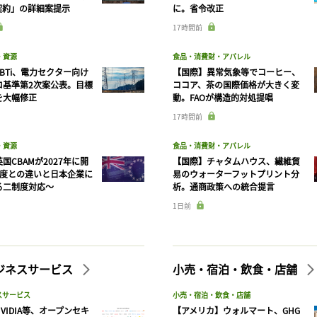
ログインが必要です
契約」の詳細案提示
に。省令改正
17時間前
ログイン
会員登録
・資源
食品・消費財・アパレル
BTi、電力セクター向け
【国際】異常気象等でコーヒー、
ロ基準第2次案公表。目標
ココア、茶の国際価格が大きく変
を大幅修正
動。FAOが構造的対処提唱
17時間前
・資源
食品・消費財・アパレル
国CBAMが2027年に開
【国際】チャタムハウス、繊維貿
制度との違いと日本企業に
易のウォーターフットプリント分
る二制度対応〜
析。通商政策への統合提言
1日前
ビジネスサービス
小売・宿泊・飲食・店舗
スサービス
小売・宿泊・飲食・店舗
VIDIA等、オープンセキ
【アメリカ】ウォルマート、GHG