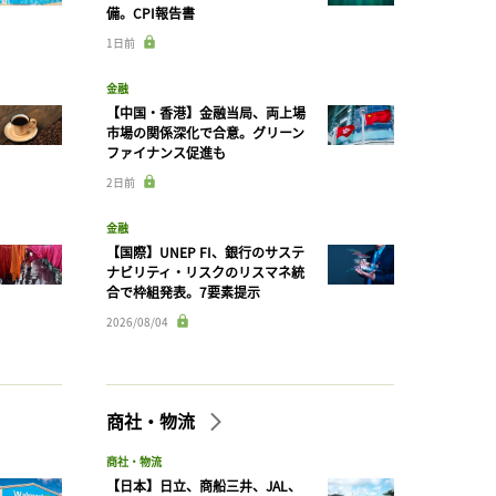
備。CPI報告書
1日前
金融
【中国・香港】金融当局、両上場
市場の関係深化で合意。グリーン
ファイナンス促進も
2日前
金融
【国際】UNEP FI、銀行のサステ
ナビリティ・リスクのリスマネ統
合で枠組発表。7要素提示
2026/08/04
商社・物流
商社・物流
【日本】日立、商船三井、JAL、