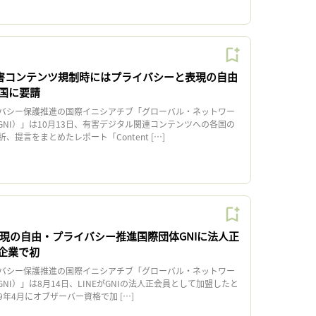
有害コンテンツ規制時にはプライバシーと表現の自由
国に要請
バシー保護推進の国際イニシアチブ「グローバル・ネットワー
NI）」は10月13日、有害デジタル関連コンテンツへの各国の
提言をまとめたレポート「Content […]
表現の自由・プライバシー推進国際団体GNIに法人正
企業で初
バシー保護推進の国際イニシアチブ「グローバル・ネットワー
NI）」は8月14日、LINEがGNIの法人正会員として加盟したと
19年4月にオブザーバー資格で加 […]