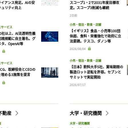
ライアンス発足。AIの安
スコープ1・2で2031年度目標改
キュリティ向上
定。スコープ3削減も継続
2日前
小売・宿泊・飲食・店舗
スサービス
【イギリス】食品・小売等100団
90社以上、AI法透明性義
体超、食料・栄養強化で政府に立
実践規範に自主署名。グ
法要請。テスコ、ダノン等
タ、OpenAI等
2026/08/04
小売・宿泊・飲食・店舗
スサービス
【日本】飲料大手5社、賞味期限の
CG、取締役会とCEOの
製造ロット逆転を許容。セブンと
を埋める3施策を提言
サミットで実証開始
2026/07/17
不動産
大学・研究機関
産
大学・研究機関