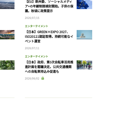
【EU】欧州委、ソーシャルメディ
ア+の年齢制限検討開始。子供の保
護。秋頃に政策提示
2026/07/15
エンターテイメント
【日本】GREEN×EXPO 2027、
ISO20121認証取得。持続可能なイ
ベント運営
2026/07/11
エンターテイメント
【日本】政府、第3次自転車活用推
進計画を閣議決定。公共交通機関
への自転車持込み促進も
2026/06/02