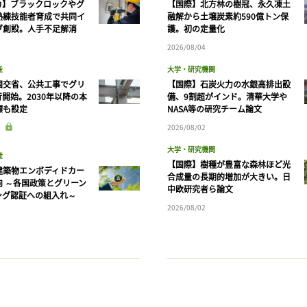
カ】ブラックロックやグ
【国際】北方林の樹冠、永久凍土
熟練技能者育成で共同イ
融解から土壌炭素約590億トン保
ブ創設。人手不足解消
護。初の定量化
2026/08/04
産
大学・研究機関
国交省、公共工事でグリ
【国際】石炭火力の水銀高排出設
開始。2030年以降の本
備、9割超がインド。清華大学や
標も設定
NASA等の研究チーム論文
2026/08/02
大学・研究機関
産
【国際】樹種が豊富な森林ほど光
建築物エンボディドカー
合成量の長期的増加が大きい。日
向 ～各国政策とグリーン
中欧研究者ら論文
ング認証への組入れ～
2026/08/02