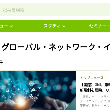
ュー
スタディ
セミナー
# グローバル・ネットワーク・
件
トップニュース
【国際】GNI、
新規制を反映。リ
表現の自由・プライ
ク・イニシアティブ（G
変更が、欧州やオースト