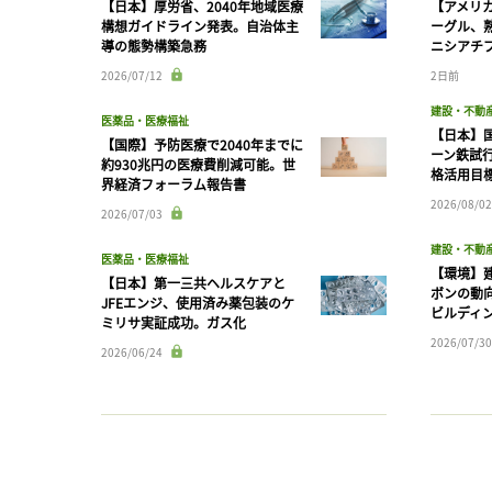
【日本】厚労省、2040年地域医療
【アメリ
構想ガイドライン発表。自治体主
ーグル、
導の態勢構築急務
ニシアチ
2026/07/12
2日前
建設・不動
医薬品・医療福祉
【日本】
【国際】予防医療で2040年までに
ーン鉄試行
約930兆円の医療費削減可能。世
格活用目
界経済フォーラム報告書
2026/08/02
2026/07/03
建設・不動
医薬品・医療福祉
【環境】
【日本】第一三共ヘルスケアと
ボンの動
JFEエンジ、使用済み薬包装のケ
ビルディ
ミリサ実証成功。ガス化
2026/07/30
2026/06/24