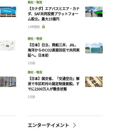
商社・物流
【カナダ】エアバスとエア・カナ
ダ、SAF共同投資プラットフォー
ム設立。最大15億円
13時間前
商社・物流
【日本】日立、商船三井、JAL、
海洋からのCO2直接回収で共同実
証へ。日本初
1日前
商社・物流
【日本】国交省、「交通空白」解
消で市区町村の認定制度創設。す
でに2300万人が懸念状態
1日前
エンターテイメント