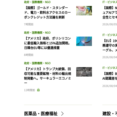
政府・国際機関・NGO
IT・ビジネ
【国際】ゴールド・スタンダー
【国際】N
ド、電力・飲料水アクセスのカー
ュアAIア
ボンクレジット方法論を刷新
全性とセ
7時間前
2026/08/05
政府・国際機関・NGO
IT・ビジネ
【アメリカ】政府、ポリシリコン
【EU】1
に最低輸入価格と15%追加関税。
務遵守の
日韓台EU等には優遇措置
ーグル、メ
8時間前
2026/08/04
政府・国際機関・NGO
IT・ビジネ
【アメリカ】トランプ大統領、回
収可能な重要鉱物・材料の輸出規
【国際】B
制発動へ。サーキュラーエコノミ
AI認識差
ー
2026/08/04
12時間前
医薬品・医療福祉
建設・