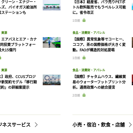
】クリーン・エナジー・
【日本】経産省、バラ売りPETボ
ルズ、バイオガス給油所
トル飲料販売でもラベルレス可能
素ステーションも
に。省令改正
1日前
・資源
食品・消費財・アパレル
】エアバスとエア・カナ
【国際】異常気象等でコーヒー、
共同投資プラットフォー
ココア、茶の国際価格が大きく変
大15億円
動。FAOが構造的対処提唱
1日前
・資源
食品・消費財・アパレル
】政府、CCUSプロジ
【国際】チャタムハウス、繊維貿
け新契約モデル「移行期
易のウォーターフットプリント分
契約」の詳細案提示
析。通商政策への統合提言
2日前
ビジネスサービス
小売・宿泊・飲食・店舗
記事をお気に入りに保存するには