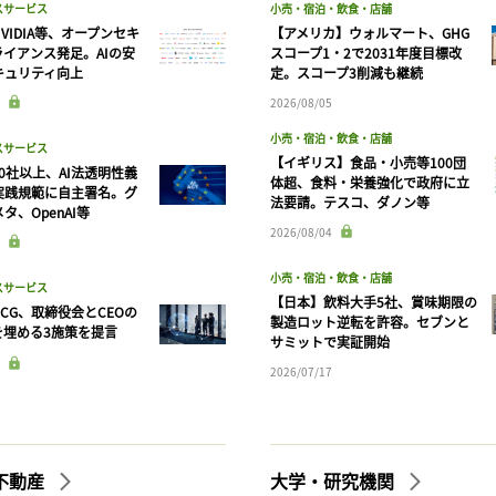
スサービス
小売・宿泊・飲食・店舗
ログインが必要です
VIDIA等、オープンセキ
【アメリカ】ウォルマート、GHG
ライアンス発足。AIの安
スコープ1・2で2031年度目標改
キュリティ向上
定。スコープ3削減も継続
ログイン
会員登録
2026/08/05
小売・宿泊・飲食・店舗
スサービス
【イギリス】食品・小売等100団
90社以上、AI法透明性義
体超、食料・栄養強化で政府に立
実践規範に自主署名。グ
法要請。テスコ、ダノン等
タ、OpenAI等
2026/08/04
小売・宿泊・飲食・店舗
スサービス
【日本】飲料大手5社、賞味期限の
CG、取締役会とCEOの
製造ロット逆転を許容。セブンと
を埋める3施策を提言
サミットで実証開始
2026/07/17
不動産
大学・研究機関