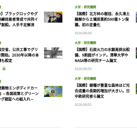
産
大学・研究機関
カ】ブラックロックやグ
【国際】北方林の樹冠、永久凍土
熟練技能者育成で共同イ
融解から土壌炭素約590億トン保
ブ創設。人手不足解消
護。初の定量化
2026/08/04
産
大学・研究機関
国交省、公共工事でグリ
【国際】石炭火力の水銀高排出設
開始。2030年以降の本
備、9割超がインド。清華大学や
標も設定
NASA等の研究チーム論文
2026/08/02
大学・研究機関
産
【国際】樹種が豊富な森林ほど光
建築物エンボディドカー
合成量の長期的増加が大きい。日
向 ～各国政策とグリーン
中欧研究者ら論文
ング認証への組入れ～
2026/08/02