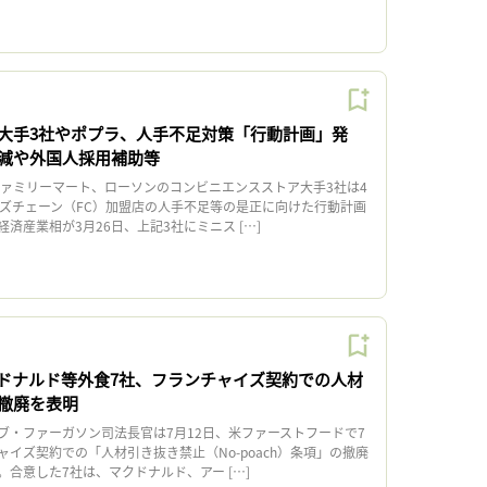
大手3社やポプラ、人手不足対策「行動計画」発
減や外国人採用補助等
ァミリーマート、ローソンのコンビニエンスストア大手3社は4
イズチェーン（FC）加盟店の人手不足等の是正に向けた行動計画
済産業相が3月26日、上記3社にミニス […]
ドナルド等外食7社、フランチャイズ契約での人材
撤廃を表明
・ファーガソン司法長官は7月12日、米ファーストフードで7
イズ契約での「人材引き抜き禁止（No-poach）条項」の撤廃
合意した7社は、マクドナルド、アー […]