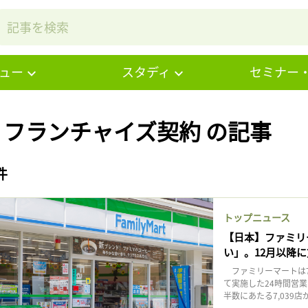
ュー
スタディ
セミナー
# フランチャイズ契約 の記事
件
トップニュース
【日本】ファミリ
い」。12月以降
ファミリーマートは7
て実施した24時間営業
半数にあたる7,039