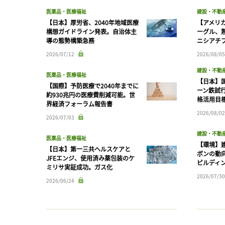
医薬品・医療福祉
建設・不動
【日本】厚労省、2040年地域医療
【アメリ
構想ガイドライン発表。自治体主
ーグル、
導の態勢構築急務
ニシアチ
2026/07/12
2026/08/05
建設・不動
医薬品・医療福祉
【日本】
【国際】予防医療で2040年までに
ーン鉄試行
約930兆円の医療費削減可能。世
格活用目
界経済フォーラム報告書
2026/08/02
2026/07/03
建設・不動
医薬品・医療福祉
【環境】
【日本】第一三共ヘルスケアと
ボンの動
JFEエンジ、使用済み薬包装のケ
ビルディ
ミリサ実証成功。ガス化
2026/07/30
2026/06/24