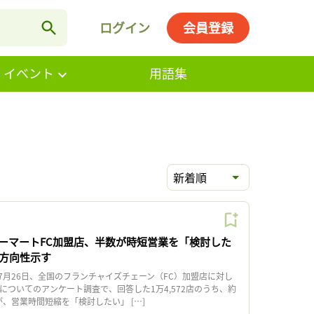
ログイン
会員登録
・イベント
用語集
新着順
ーマートFC加盟店、半数が時短営業を「検討した
に方向性示す
月26日、全国のフランチャイズチェーン（FC）加盟店に対し
についてのアンケート調査で、回答した1万4,572店のうち、約
店が、営業時間短縮を「検討したい」 […]