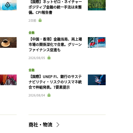
【国際】ネットゼロ・ネイチャー
ポジティブ金融の統一手法は未整
備。CPI報告書
2日前
金融
【中国・香港】金融当局、両上場
市場の関係深化で合意。グリーン
ファイナンス促進も
2026/08/05
金融
【国際】UNEP FI、銀行のサステ
ナビリティ・リスクのリスマネ統
合で枠組発表。7要素提示
2026/08/04
商社・物流