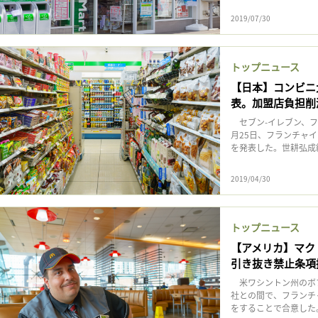
2019/07/30
トップニュース
【日本】コンビニ
表。加盟店負担削
セブン-イレブン、フ
月25日、フランチャ
を発表した。世耕弘成経
2019/04/30
トップニュース
【アメリカ】マク
引き抜き禁止条項
米ワシントン州のボブ
社との間で、フランチャ
をすることで合意した。