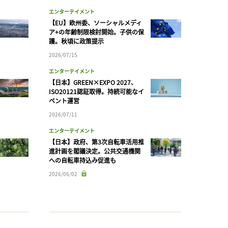
エンターテイメント
【EU】欧州委、ソーシャルメディ
ア+の年齢制限検討開始。子供の保
護。秋頃に政策提示
2026/07/15
エンターテイメント
【日本】GREEN×EXPO 2027、
ISO20121認証取得。持続可能なイ
ベント運営
2026/07/11
エンターテイメント
【日本】政府、第3次自転車活用推
進計画を閣議決定。公共交通機関
への自転車持込み促進も
2026/06/02