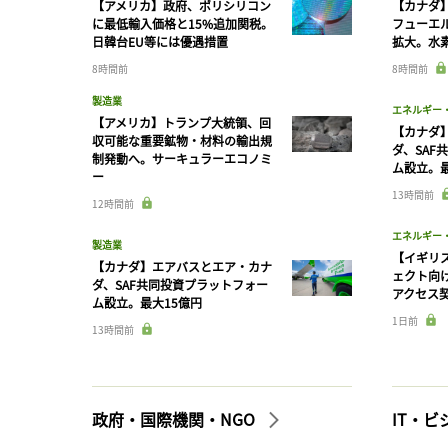
【アメリカ】政府、ポリシリコン
【カナダ
に最低輸入価格と15%追加関税。
フューエ
日韓台EU等には優遇措置
拡大。水
8時間前
8時間前
製造業
エネルギー
【アメリカ】トランプ大統領、回
【カナダ
収可能な重要鉱物・材料の輸出規
ダ、SAF
制発動へ。サーキュラーエコノミ
ム設立。最
ー
13時間前
12時間前
エネルギー
製造業
【イギリス
【カナダ】エアバスとエア・カナ
ェクト向
ダ、SAF共同投資プラットフォー
アクセス
ム設立。最大15億円
1日前
13時間前
政府・国際機関・NGO
IT・