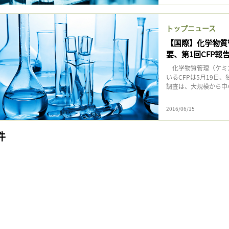
トップニュース
【国際】化学物質
要、第1回CFP報
化学物質管理（ケミカ
いるCFPは5月19
調査は、大規模から中小規
2016/06/15
件