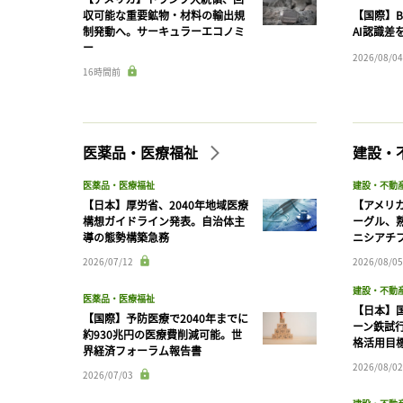
収可能な重要鉱物・材料の輸出規
【国際】B
制発動へ。サーキュラーエコノミ
AI認識差
ー
2026/08/04
16時間前
医薬品・医療福祉
建設・
医薬品・医療福祉
建設・不動
【日本】厚労省、2040年地域医療
【アメリ
構想ガイドライン発表。自治体主
ーグル、
導の態勢構築急務
ニシアチ
2026/07/12
2026/08/05
建設・不動
医薬品・医療福祉
【日本】
【国際】予防医療で2040年までに
ーン鉄試行
約930兆円の医療費削減可能。世
格活用目
界経済フォーラム報告書
2026/08/02
2026/07/03