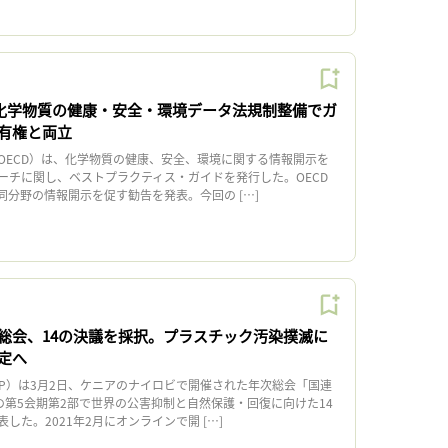
、化学物質の健康・安全・環境データ法規制整備でガ
有権と両立
ECD）は、化学物質の健康、安全、環境に関する情報開示を
ーチに関し、ベストプラクティス・ガイドを発行した。OECD
、同分野の情報開示を促す勧告を発表。今回の […]
総会、14の決議を採択。プラスチック汚染撲滅に
定へ
P）は3月2日、ケニアのナイロビで開催された年次総会「国連
の第5会期第2部で世界の公害抑制と自然保護・回復に向けた14
した。2021年2月にオンラインで開 […]