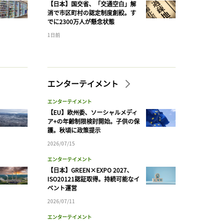
【日本】国交省、「交通空白」解
消で市区町村の認定制度創設。す
でに2300万人が懸念状態
1日前
エンターテイメント
エンターテイメント
【EU】欧州委、ソーシャルメディ
ア+の年齢制限検討開始。子供の保
護。秋頃に政策提示
2026/07/15
エンターテイメント
【日本】GREEN×EXPO 2027、
ISO20121認証取得。持続可能なイ
ベント運営
2026/07/11
エンターテイメント