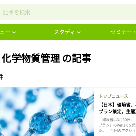
ュー
スタディ
セミナー
# 化学物質管理 の記事
件
トップニュース
【日本】環境省、
プラン策定。生態
環境省は3月30日、
プラン」のVer.1.
た。 今回のアクション