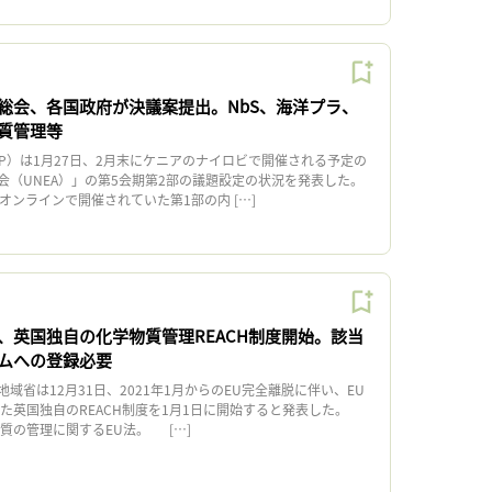
総会、各国政府が決議案提出。NbS、海洋プラ、
質管理等
P）は1月27日、2月末にケニアのナイロビで開催される予定の
会（UNEA）」の第5会期第2部の議題設定の状況を発表した。
オンラインで開催されていた第1部の内 […]
、英国独自の化学物質管理REACH制度開始。該当
ムへの登録必要
省は12月31日、2021年1月からのEU完全離脱に伴い、EU
した英国独自のREACH制度を1月1日に開始すると発表した。
物質の管理に関するEU法。 […]