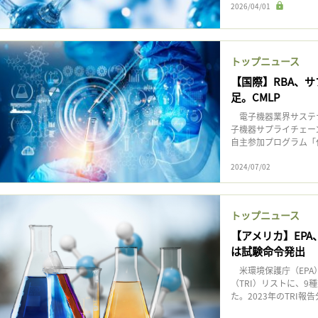
2026/04/01
トップニュース
【国際】RBA、
足。CMLP
電子機器業界サステナ
子機器サプライチェー
自主参加プログラム「化
2024/07/02
トップニュース
【アメリカ】EPA
は試験命令発出
米環境保護庁（EPA
（TRI）リストに、9
た。2023年のTRI