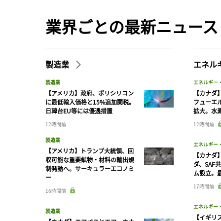
業界ごとの最新ニュース
製造業
エネル
製造業
エネルギー
【アメリカ】政府、ポリシリコン
【カナダ
に最低輸入価格と15%追加関税。
フューエ
日韓台EU等には優遇措置
拡大。水
12時間前
12時間前
製造業
エネルギー
【アメリカ】トランプ大統領、回
【カナダ
収可能な重要鉱物・材料の輸出規
ダ、SAF
制発動へ。サーキュラーエコノミ
ム設立。最
ー
17時間前
16時間前
エネルギー
製造業
【イギリス