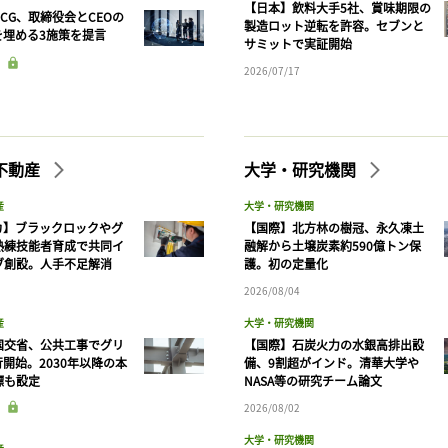
【日本】飲料大手5社、賞味期限の
CG、取締役会とCEOの
製造ロット逆転を許容。セブンと
を埋める3施策を提言
サミットで実証開始
2026/07/17
不動産
大学・研究機関
産
大学・研究機関
カ】ブラックロックやグ
【国際】北方林の樹冠、永久凍土
熟練技能者育成で共同イ
融解から土壌炭素約590億トン保
ブ創設。人手不足解消
護。初の定量化
2026/08/04
産
大学・研究機関
国交省、公共工事でグリ
【国際】石炭火力の水銀高排出設
開始。2030年以降の本
備、9割超がインド。清華大学や
標も設定
NASA等の研究チーム論文
2026/08/02
大学・研究機関