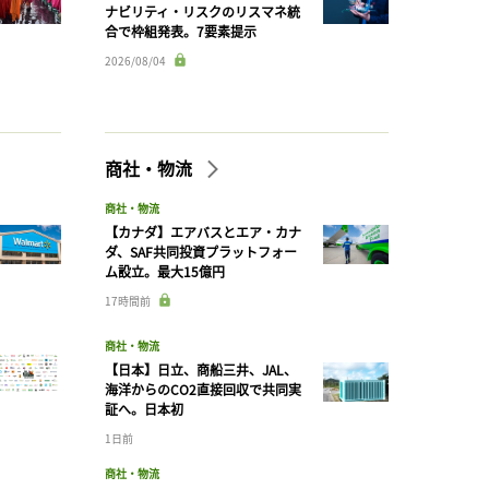
ナビリティ・リスクのリスマネ統
合で枠組発表。7要素提示
2026/08/04
商社・物流
商社・物流
【カナダ】エアバスとエア・カナ
ダ、SAF共同投資プラットフォー
ム設立。最大15億円
17時間前
商社・物流
【日本】日立、商船三井、JAL、
海洋からのCO2直接回収で共同実
証へ。日本初
1日前
商社・物流