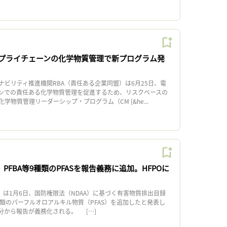
サプライチェーンの化学物質管理で新プログラム発
ビリティ推進機関RBA（責任ある企業同盟）は6月25日、電
ンでの責任ある化学物質管理を促進するため、リスクベースの
学物質管理リーダーシップ・プログラム（CM [&he...
、PFBA等9種類のPFASを報告義務に追加。HFPOに
）は1月6日、国防権限法（NDAA）に基づく有害物質排出目録
種類のパーフルオロアルキル物質（PFAS）を追加したと発表し
報告分から報告が義務化される。 […]