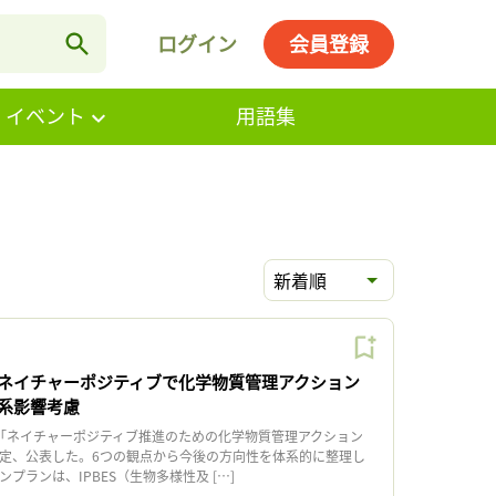
ログイン
会員登録
・イベント
用語集
新着順
ネイチャーポジティブで化学物質管理アクション
系影響考慮
「ネイチャーポジティブ推進のための化学物質管理アクション
0を策定、公表した。6つの観点から今後の方向性を体系的に整理し
プランは、IPBES（生物多様性及 […]