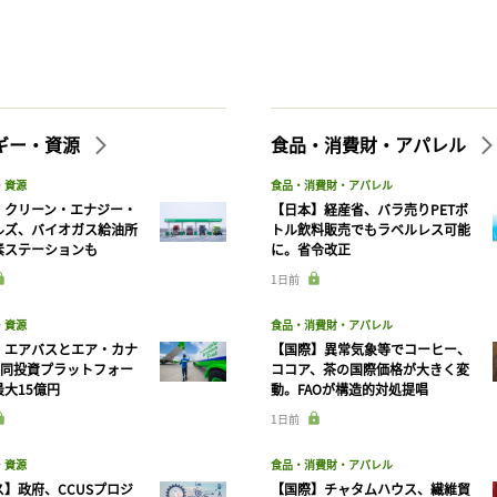
記事をお気に入りに保存するには
ログインが必要です
ログイン
会員登録
ギー・資源
食品・消費財・アパレル
・資源
食品・消費財・アパレル
】クリーン・エナジー・
【日本】経産省、バラ売りPETボ
ルズ、バイオガス給油所
トル飲料販売でもラベルレス可能
素ステーションも
に。省令改正
1日前
・資源
食品・消費財・アパレル
】エアバスとエア・カナ
【国際】異常気象等でコーヒー、
共同投資プラットフォー
ココア、茶の国際価格が大きく変
大15億円
動。FAOが構造的対処提唱
1日前
・資源
食品・消費財・アパレル
】政府、CCUSプロジ
【国際】チャタムハウス、繊維貿