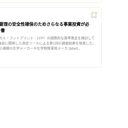
管理の安全性確保のためさらなる事業投資が必
告書
ル・フットプリント：CFP）の国際的な基準策定を検討して
日、独自に開発した測定ツールによる第1回の調査結果を発表した。
模の化学メーカーや化学物質使用メーカ [&hell...