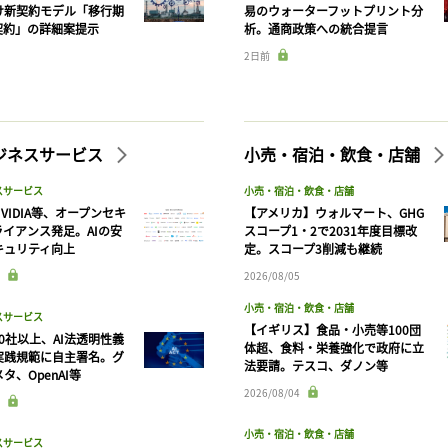
け新契約モデル「移行期
易のウォーターフットプリント分
契約」の詳細案提示
析。通商政策への統合提言
2日前
ビジネスサービス
小売・宿泊・飲食・店舗
スサービス
小売・宿泊・飲食・店舗
VIDIA等、オープンセキ
【アメリカ】ウォルマート、GHG
ライアンス発足。AIの安
スコープ1・2で2031年度目標改
キュリティ向上
定。スコープ3削減も継続
2026/08/05
小売・宿泊・飲食・店舗
スサービス
【イギリス】食品・小売等100団
90社以上、AI法透明性義
体超、食料・栄養強化で政府に立
実践規範に自主署名。グ
法要請。テスコ、ダノン等
タ、OpenAI等
2026/08/04
小売・宿泊・飲食・店舗
スサービス