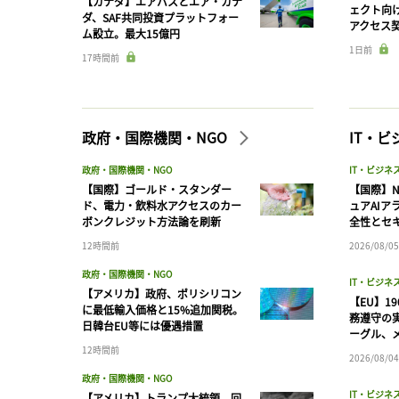
【カナダ】エアバスとエア・カナ
ェクト向
ダ、SAF共同投資プラットフォー
アクセス
ム設立。最大15億円
1日前
17時間前
政府・国際機関・NGO
IT・
政府・国際機関・NGO
IT・ビジネ
【国際】ゴールド・スタンダー
【国際】N
ド、電力・飲料水アクセスのカー
ュアAIア
ボンクレジット方法論を刷新
全性とセ
12時間前
2026/08/05
政府・国際機関・NGO
IT・ビジネ
【アメリカ】政府、ポリシリコン
【EU】1
に最低輸入価格と15%追加関税。
務遵守の
日韓台EU等には優遇措置
ーグル、メ
12時間前
2026/08/04
政府・国際機関・NGO
IT・ビジネ
【アメリカ】トランプ大統領、回