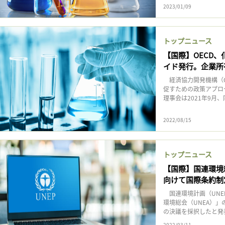
2023/01/09
トップニュース
【国際】OECD
イド発行。企業所
経済協力開発機構（O
促すための政策アプロ
理事会は2021年9月
2022/08/15
トップニュース
【国際】国連環境
向けて国際条約制
国連環境計画（UNE
環境総会（UNEA）」
の決議を採択したと発表
2022/03/11