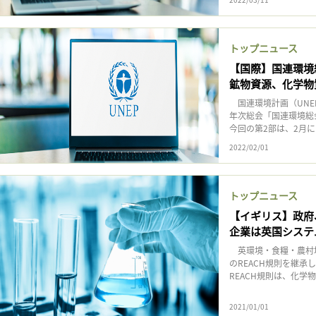
トップニュース
【国際】国連環境
鉱物資源、化学物
国連環境計画（UNE
年次総会「国連環境総
今回の第2部は、2月に
2022/02/01
トップニュース
【イギリス】政府
企業は英国システ
英環境・食糧・農村地域
のREACH規則を継承
REACH規則は、化学
2021/01/01