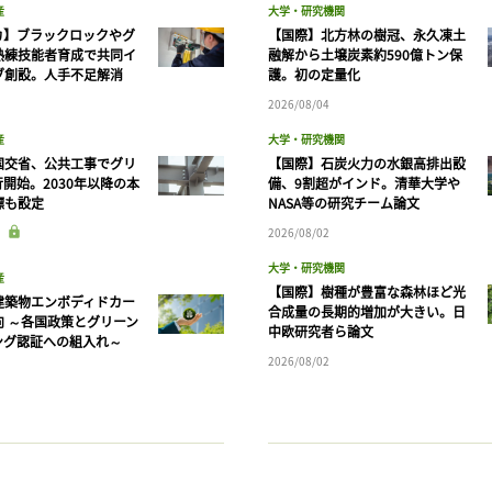
産
大学・研究機関
カ】ブラックロックやグ
【国際】北方林の樹冠、永久凍土
熟練技能者育成で共同イ
融解から土壌炭素約590億トン保
ブ創設。人手不足解消
護。初の定量化
2026/08/04
産
大学・研究機関
国交省、公共工事でグリ
【国際】石炭火力の水銀高排出設
開始。2030年以降の本
備、9割超がインド。清華大学や
標も設定
NASA等の研究チーム論文
2026/08/02
大学・研究機関
産
【国際】樹種が豊富な森林ほど光
建築物エンボディドカー
合成量の長期的増加が大きい。日
向 ～各国政策とグリーン
中欧研究者ら論文
ング認証への組入れ～
2026/08/02