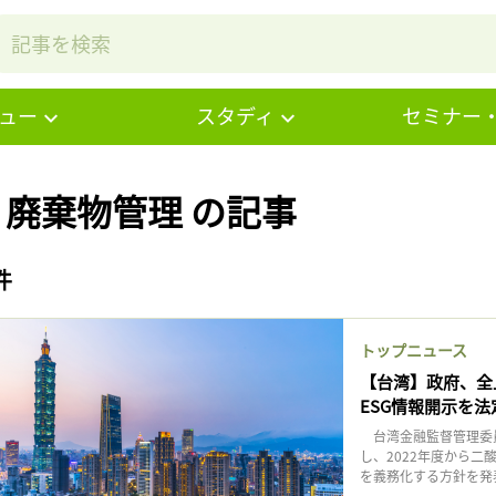
ュー
スタディ
セミナー
# 廃棄物管理 の記事
件
トップニュース
【台湾】政府、全
ESG情報開示を
台湾金融監督管理委員
し、2022年度から二
を義務化する方針を発