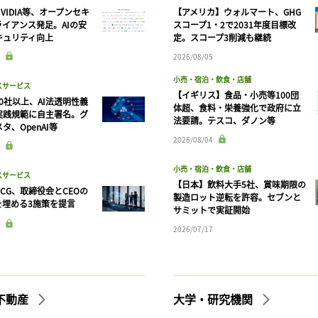
VIDIA等、オープンセキ
【アメリカ】ウォルマート、GHG
ライアンス発足。AIの安
スコープ1・2で2031年度目標改
キュリティ向上
定。スコープ3削減も継続
2026/08/05
小売・宿泊・飲食・店舗
スサービス
【イギリス】食品・小売等100団
90社以上、AI法透明性義
体超、食料・栄養強化で政府に立
実践規範に自主署名。グ
法要請。テスコ、ダノン等
タ、OpenAI等
2026/08/04
小売・宿泊・飲食・店舗
スサービス
【日本】飲料大手5社、賞味期限の
CG、取締役会とCEOの
製造ロット逆転を許容。セブンと
を埋める3施策を提言
サミットで実証開始
2026/07/17
不動産
大学・研究機関