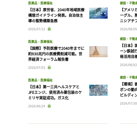
医薬品・医療福祉
建設・不動
【日本】厚労省、2040年地域医療
【アメリ
構想ガイドライン発表。自治体主
ーグル、
導の態勢構築急務
ニシアチ
2026/07/12
2026/08/05
建設・不動
医薬品・医療福祉
【日本】
【国際】予防医療で2040年までに
ーン鉄試行
約930兆円の医療費削減可能。世
格活用目
界経済フォーラム報告書
2026/08/02
2026/07/03
建設・不動
医薬品・医療福祉
【環境】
【日本】第一三共ヘルスケアと
ボンの動
JFEエンジ、使用済み薬包装のケ
ビルディ
ミリサ実証成功。ガス化
2026/07/30
2026/06/24