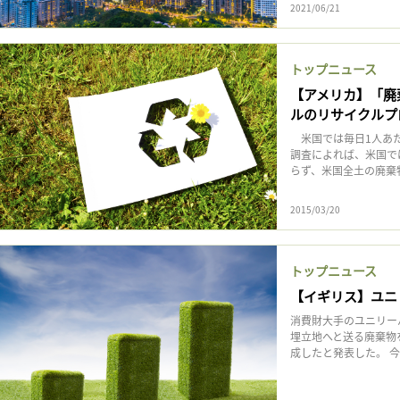
2021/06/21
トップニュース
【アメリカ】「廃
ルのリサイクルプ
米国では毎日1人あた
調査によれば、米国で
らず、米国全土の廃棄物
2015/03/20
トップニュース
【イギリス】ユニ
消費財大手のユニリー
埋立地へと送る廃棄物
成したと発表した。 今回