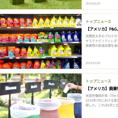
2015/02/23
トップニュース
【アメリカ】P&G
消費財大手のプロクタ
サステナビリティレポ
廃棄物の削減目標を達成
2015/01/05
トップニュース
【アメリカ】廃棄
米国労働統計局（The Bu
2014年7月における
録した。これは6月と比 