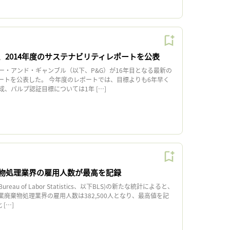
、2014年度のサステナビリティレポートを公表
ー・アンド・ギャンブル（以下、P&G）が16年目となる最新の
ートを公表した。 今年度のレポートでは、目標よりも6年早く
、パルプ認証目標については1年 […]
物処理業界の雇用人数が最高を記録
reau of Labor Statistics、以下BLS)の新たな統計によると、
産業廃棄物処理業界の雇用人数は382,500人となり、最高値を記
[…]