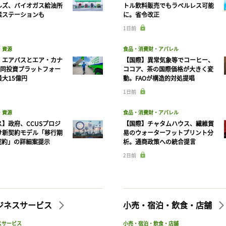
ルズ、バイオガス給油所
トル飲料販売でもラベルレス可能
素ステーションも
に。省令改正
1日前
・資源
食品・消費財・アパレル
】エアバスとエア・カナ
【国際】異常気象等でコーヒー、
共同投資プラットフォー
ココア、茶の国際価格が大きく変
大15億円
動。FAOが構造的対処提唱
1日前
記事をお気に入りに保存するには
・資源
食品・消費財・アパレル
ログインが必要です
】政府、CCUSプロジ
【国際】チャタムハウス、繊維貿
け新契約モデル「移行期
易のウォーターフットプリント分
契約」の詳細案提示
析。通商政策への統合提言
ログイン
会員登録
2日前
ビジネスサービス
小売・宿泊・飲食・店舗
スサービス
小売・宿泊・飲食・店舗