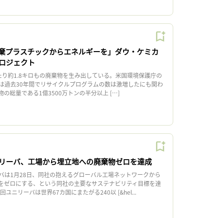
棄プラスチックからエネルギーを」ダウ・ケミカ
ロジェクト
り約1.8キロもの廃棄物を生み出している。米国環境保護庁の
は過去30年間でリサイクルプログラムの数は激増したにも関わ
の総量である1億3500万トンの半分以上 […]
リーバ、工場から埋立地への廃棄物ゼロを達成
バは1月28日、同社の抱えるグローバル工場ネットワークから
をゼロにする、という同社の主要なサステナビリティ目標を達
ユニリーバは世界67カ国にまたがる240以 [&hel...