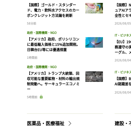
【国際】ゴールド・スタンダー
【国際】N
ド、電力・飲料水アクセスのカー
ュアAIア
ボンクレジット方法論を刷新
全性とセ
58分前
2026/08/05
政府・国際機関・NGO
IT・ビジネ
【アメリカ】政府、ポリシリコン
【EU】1
に最低輸入価格と15%追加関税。
務遵守の
日韓台EU等には優遇措置
ーグル、メ
1時間前
2026/08/04
政府・国際機関・NGO
IT・ビジネ
【アメリカ】トランプ大統領、回
収可能な重要鉱物・材料の輸出規
【国際】B
制発動へ。サーキュラーエコノミ
AI認識差
ー
2026/08/04
5時間前
医薬品・医療福祉
建設・