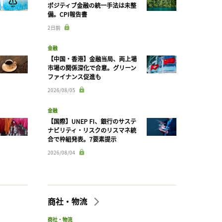
ポジティブ金融の統一手法は未整
備。CPI報告書
2日前
金融
【中国・香港】金融当局、両上場
市場の関係深化で合意。グリーン
ファイナンス促進も
2026/08/05
金融
【国際】UNEP FI、銀行のサステ
ナビリティ・リスクのリスマネ統
合で枠組発表。7要素提示
2026/08/04
商社・物流
商社・物流