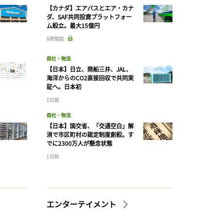
【カナダ】エアバスとエア・カナ
ダ、SAF共同投資プラットフォー
ム設立。最大15億円
6時間前
商社・物流
【日本】日立、商船三井、JAL、
海洋からのCO2直接回収で共同実
証へ。日本初
1日前
商社・物流
【日本】国交省、「交通空白」解
消で市区町村の認定制度創設。す
でに2300万人が懸念状態
1日前
エンターテイメント