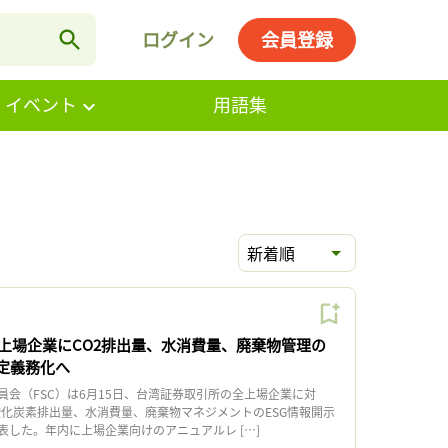
ログイン
会員登録
・イベント
用語集
新着順
上場企業にCO2排出量、水消費量、廃棄物管理の
法定義務化へ
会（FSC）は6月15日、台湾証券取引所の全上場企業に対
酸化炭素排出量、水消費量、廃棄物マネジメントのESG情報開示
表した。年内に上場企業向けのアニュアルレ […]