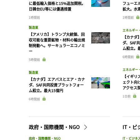
に最低輸入価格と15%追加関税。
フューエ
日韓台EU等には優遇措置
拡大。水
1時間前
1時間前
製造業
エネルギー
【アメリカ】トランプ大統領、回
【カナダ
収可能な重要鉱物・材料の輸出規
ダ、SAF
制発動へ。サーキュラーエコノミ
ム設立。最
ー
6時間前
5時間前
エネルギー
製造業
【イギリス
【カナダ】エアバスとエア・カナ
ェクト向
ダ、SAF共同投資プラットフォー
アクセス
ム設立。最大15億円
1日前
6時間前
政府・国際機関・NGO
IT・
政府・国際機関・NGO
IT・ビジネ