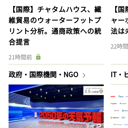
【国際】チャタムハウス、繊
【国
維貿易のウォーターフットプ
ャー
リント分析。通商政策への統
法は
合提言
22時
21時間前
政府・国際機関・NGO
IT