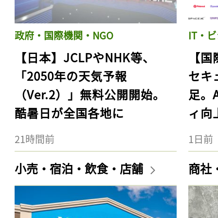
政府・国際機関・NGO
IT・
【日本】JCLPやNHK等、
【国
「2050年の天気予報
セキ
（Ver.2）」無料公開開始。
足。
酷暑日が全国各地に
ィ向
21時間前
1日前
小売・宿泊・飲食・店舗
商社