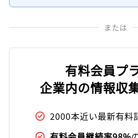
または
有料会員プ
企業内の情報収
2000本近い最新有料
有料会員継続率98%