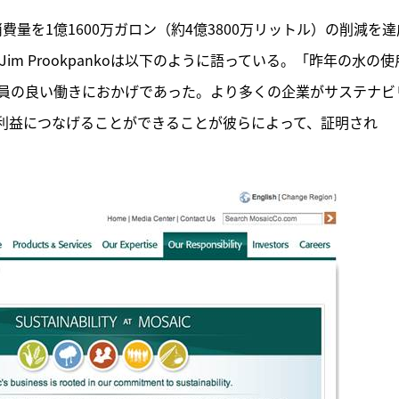
消費量を1億1600万ガロン（約4億3800万リットル）の削減を達
im Prookpankoは以下のように語っている。「昨年の水の使
員の良い働きにおかげであった。より多くの企業がサステナビ
利益につなげることができることが彼らによって、証明され