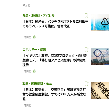
51分前
食品・消費財・アパレル
【日本】経産省、バラ売りPETボトル飲料販売
でもラベルレス可能に。省令改正
1時間前
エネルギー・資源
【イギリス】政府、CCUSプロジェクト向け新
契約モデル「移行期アクセス契約」の詳細案
提示
1時間前
政府・国際機関・NGO
【日本】国交省、「交通空白」解消で市区町
村の認定制度創設。すでに2300万人が懸念状
態
1時間前