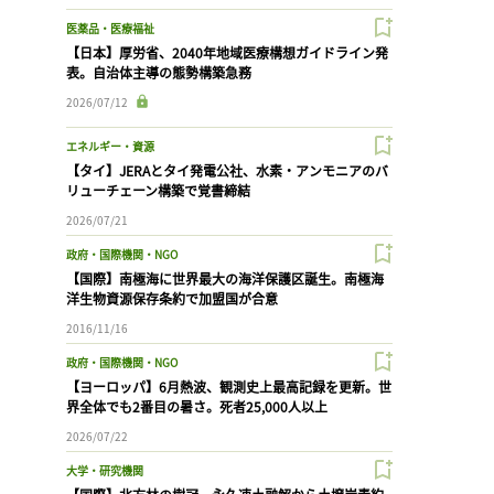
医薬品・医療福祉
【日本】厚労省、2040年地域医療構想ガイドライン発
表。自治体主導の態勢構築急務
2026/07/12
エネルギー・資源
【タイ】JERAとタイ発電公社、水素・アンモニアのバ
リューチェーン構築で覚書締結
2026/07/21
政府・国際機関・NGO
【国際】南極海に世界最大の海洋保護区誕生。南極海
洋生物資源保存条約で加盟国が合意
2016/11/16
政府・国際機関・NGO
【ヨーロッパ】6月熱波、観測史上最高記録を更新。世
界全体でも2番目の暑さ。死者25,000人以上
2026/07/22
大学・研究機関