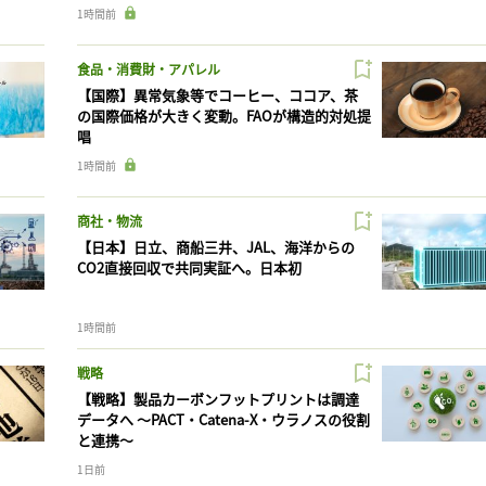
1時間前
食品・消費財・アパレル
【国際】異常気象等でコーヒー、ココア、茶
の国際価格が大きく変動。FAOが構造的対処提
唱
1時間前
商社・物流
【日本】日立、商船三井、JAL、海洋からの
CO2直接回収で共同実証へ。日本初
1時間前
戦略
【戦略】製品カーボンフットプリントは調達
データへ 〜PACT・Catena-X・ウラノスの役割
と連携〜
1日前