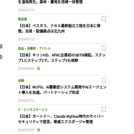
を湿地再生。森林・農地を流域一体管理
2026/07/15
製造業
【日本】ベスタス、ナセル最終組立工程を日本に移
管。治具・設備拠点は北九州
2026/07/12
ま
食品・消費財・アパレル
【日本】キリンHD、APAC企業初のSBTN検証。ステッ
を
プ1とステップ2で。ステップ3も視野
2026/08/01
金融
【日本】MUFG、AI駆動型システム開発やAIエージェン
ト導入を加速。パートナーシップ形成
2026/07/12
IT・ビジネスサービス
【日本】ガートナー、Claude Mythos時代のサイバー
セキュリティで提言。脅威エクスポージャ管理
2026/07/25