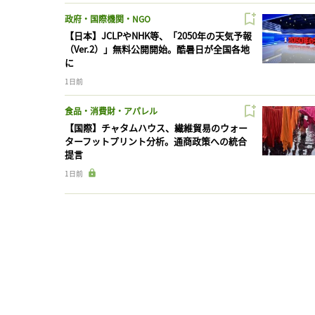
政府・国際機関・NGO
【日本】JCLPやNHK等、「2050年の天気予報
（Ver.2）」無料公開開始。酷暑日が全国各地
に
1日前
食品・消費財・アパレル
【国際】チャタムハウス、繊維貿易のウォー
ターフットプリント分析。通商政策への統合
提言
1日前