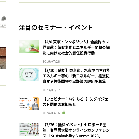
注目のセミナー・イベント
【8/8 東京・シンポジウム】金融界の世
界貢献：気候変動とエネルギー問題の解
決に向けた社会的責任投資行動
2016/07/28
【8/10：締切】東京都、水素や再生可能
エネルギー等の「新エネルギー」推進に
資する技術開発や実証等の取組を募集
2023/07/12
【ウェビナー：4/9（火）】SJダイジェ
スト開催のお知らせ
2024/03/16
【7/26：無料イベント】ゼロボード主
催、業界最大級オンラインカンファレン
ス 「Sustainability Summit 2023」