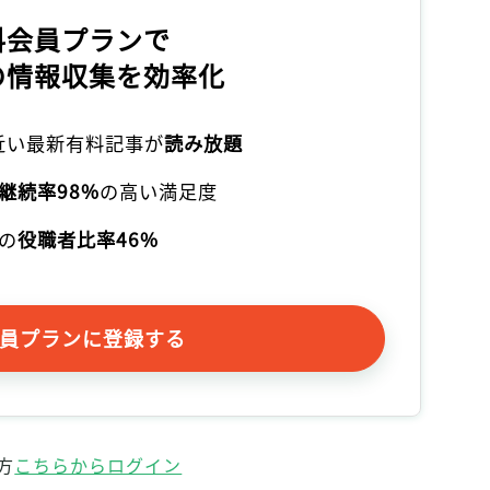
料会員プランで
の情報収集を効率化
本近い最新有料記事が
読み放題
継続率98%
の高い満足度
の
役職者比率46%
員プランに登録する
方
こちらからログイン