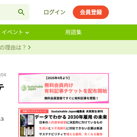
ログイン
会員登録
・イベント
用語集
。その理由は？
/04
テ
ュ