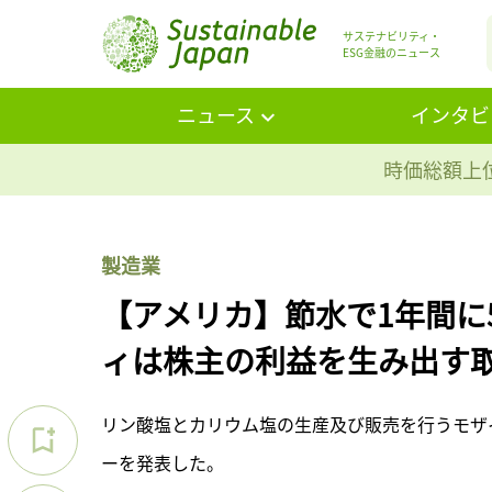
サステナビリティ・
ESG金融のニュース
ニュース
インタビ
時価総額上位
製造業
【アメリカ】節水で1年間に
ィは株主の利益を生み出す
リン酸塩とカリウム塩の生産及び販売を行うモザイ
ーを発表した。