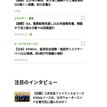
【国際】北方林の樹冠、永久凍土融解から土壌炭素約
590億トン保護。初の定量化
2日前
エネルギー・資源
【国際】IEA、重要鉱物見通し2026年版報告書。精製
や下流工程の分散では投資遅れ
2026/07/21
IT・ビジネスサービス
【日本】KPMGら、経済安全保障・地政学リスクサー
ベイ2026発表。約6割が中国縮小検討
2026/07/13
注目のインタビュー
【対談】三井住友ファイナンス＆リース
のSDGsリースは、なぜウォーターエイ
ドを寄付先に選んだのか？