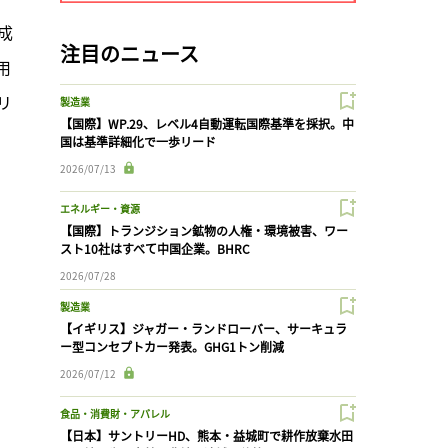
成
注目のニュース
用
リ
製造業
【国際】WP.29、レベル4自動運転国際基準を採択。中
国は基準詳細化で一歩リード
2026/07/13
エネルギー・資源
【国際】トランジション鉱物の人権・環境被害、ワー
スト10社はすべて中国企業。BHRC
2026/07/28
製造業
【イギリス】ジャガー・ランドローバー、サーキュラ
ー型コンセプトカー発表。GHG1トン削減
2026/07/12
食品・消費財・アパレル
【日本】サントリーHD、熊本・益城町で耕作放棄水田