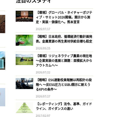
注目のスタディ
【環境】グローバル・ネイチャーポジテ
ィブ・サミット2026開催。開示から測
定・実装・価値化へ。熊本宣言
2026/07/17
【戦略】日本政府、循環経済行動計画発
表。金属資源の再生素材供給目標も設定
2026/05/25
【環境】リジェネラティブ農業の現在地
〜企業実装の進展と課題：面積拡大から
アウトカムへ〜
2026/07/22
【戦略】ESG連動役員報酬は再設計の段
階へ 〜反ESG圧力とSSBJ開示に耐えう
るKPIの条件〜
2026/07/27
【レポーティング】法令、基準、ガイド
ライン、ガイダンスの違い
2017/02/07