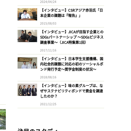
2024/04/24
【インタビュー】CSRアジア赤羽氏「日
本企業の課題は『報告』」
2015/08/03
【インタビュー】JICAが目指す企業との
SDGsパートナーシップ 〜SDGsビジネス
調査事業〜（JICA特集第1回）
2017/11/16
【インタビュー】日本学生支援機構、国
内社会的課題に対応の初のソーシャルボ
ンド発行予定〜奨学金制度の状況〜
2018/08/16
【インタビュー】味の素グループは、な
ぜサステナビリティボンドで資金を調達
したのか？
2021/12/25