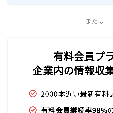
または
有料会員プ
企業内の情報収
2000本近い最新有料
有料会員継続率98%