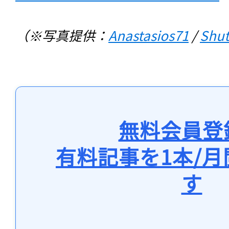
（※写真提供：
Anastasios71
 / 
Shut
無料会員登
有料記事を1本/
す