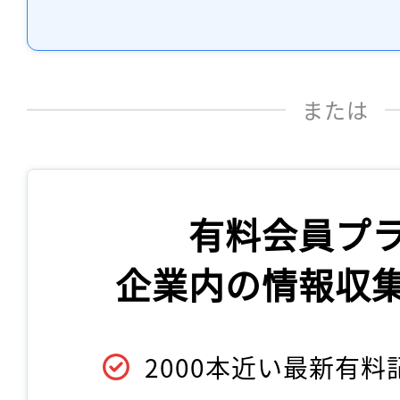
または
有料会員プ
企業内の情報収
2000本近い最新有料