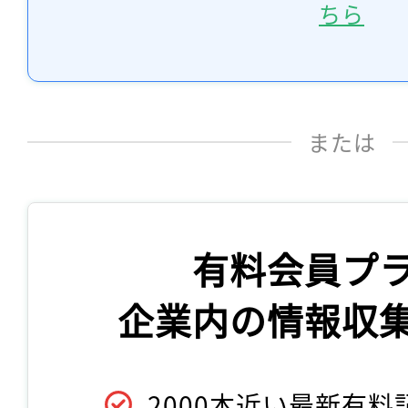
ちら
または
有料会員プ
企業内の情報収
2000本近い最新有料