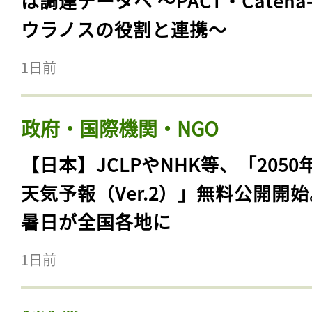
は調達データへ 〜PACT・Catena
ウラノスの役割と連携〜
1日前
政府・国際機関・NGO
【日本】JCLPやNHK等、「2050
天気予報（Ver.2）」無料公開開
暑日が全国各地に
1日前