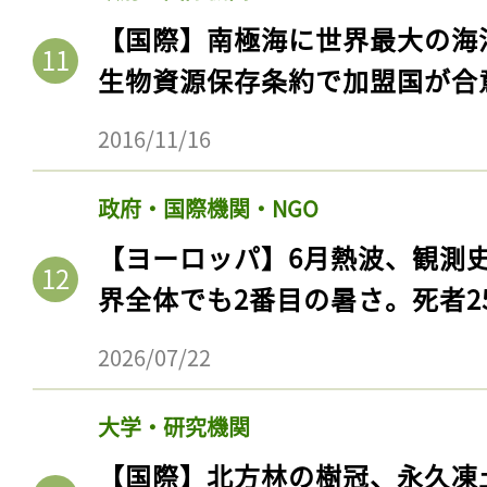
ログイン
【国際】南極海に世界最大の海
生物資源保存条約で加盟国が合
2016/11/16
会員登録
政府・国際機関・NGO
【ヨーロッパ】6月熱波、観測
界全体でも2番目の暑さ。死者25
2026/07/22
大学・研究機関
【国際】北方林の樹冠、永久凍