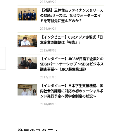
2022/09/29
【対談】三井住友ファイナンス＆リース
のSDGsリースは、なぜウォーターエイ
ドを寄付先に選んだのか？
2024/04/24
【インタビュー】CSRアジア赤羽氏「日
本企業の課題は『報告』」
2015/08/03
【インタビュー】JICAが目指す企業との
SDGsパートナーシップ 〜SDGsビジネス
調査事業〜（JICA特集第1回）
2017/11/16
【インタビュー】日本学生支援機構、国
内社会的課題に対応の初のソーシャルボ
ンド発行予定〜奨学金制度の状況〜
2018/08/16