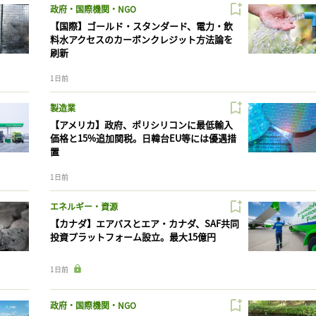
政府・国際機関・NGO
【国際】ゴールド・スタンダード、電力・飲
料水アクセスのカーボンクレジット方法論を
刷新
1日前
製造業
【アメリカ】政府、ポリシリコンに最低輸入
価格と15%追加関税。日韓台EU等には優遇措
置
1日前
エネルギー・資源
【カナダ】エアバスとエア・カナダ、SAF共同
投資プラットフォーム設立。最大15億円
1日前
政府・国際機関・NGO