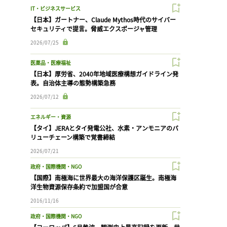
IT・ビジネスサービス
【日本】ガートナー、Claude Mythos時代のサイバー
セキュリティで提言。脅威エクスポージャ管理
2026/07/25
医薬品・医療福祉
【日本】厚労省、2040年地域医療構想ガイドライン発
表。自治体主導の態勢構築急務
2026/07/12
エネルギー・資源
【タイ】JERAとタイ発電公社、水素・アンモニアのバ
リューチェーン構築で覚書締結
2026/07/21
政府・国際機関・NGO
【国際】南極海に世界最大の海洋保護区誕生。南極海
洋生物資源保存条約で加盟国が合意
2016/11/16
政府・国際機関・NGO