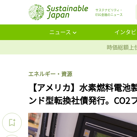
サステナビリティ・
ESG金融のニュース
ニュース
インタビ
時価総額上位
エネルギー・資源
【アメリカ】水素燃料電池製造
ンド型転換社債発行。CO2