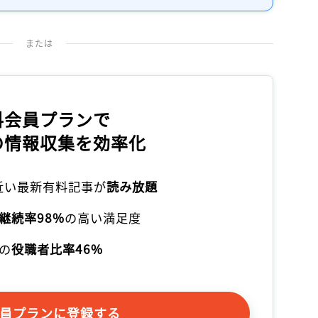
または
料会員プランで
の情報収集を効率化
本近い最新有料記事が
読み放題
継続率98%
の高い満足度
の
役職者比率46%
員プランに登録する