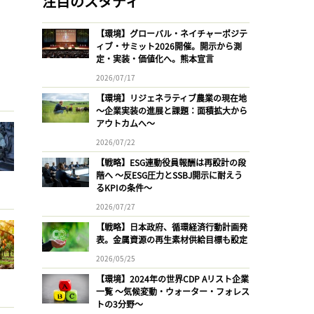
注目のスタディ
【環境】グローバル・ネイチャーポジテ
ィブ・サミット2026開催。開示から測
定・実装・価値化へ。熊本宣言
2026/07/17
【環境】リジェネラティブ農業の現在地
〜企業実装の進展と課題：面積拡大から
アウトカムへ〜
2026/07/22
【戦略】ESG連動役員報酬は再設計の段
階へ 〜反ESG圧力とSSBJ開示に耐えう
るKPIの条件〜
2026/07/27
【戦略】日本政府、循環経済行動計画発
表。金属資源の再生素材供給目標も設定
2026/05/25
【環境】2024年の世界CDP Aリスト企業
一覧 〜気候変動・ウォーター・フォレス
トの3分野〜