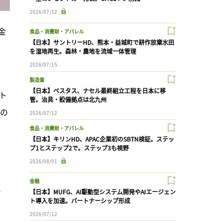
2026/07/12
金
食品・消費財・アパレル
【日本】サントリーHD、熊本・益城町で耕作放棄水田
を湿地再生。森林・農地を流域一体管理
2026/07/15
製造業
【日本】ベスタス、ナセル最終組立工程を日本に移
ト
管。治具・設備拠点は北九州
ンの
2026/07/12
食品・消費財・アパレル
【日本】キリンHD、APAC企業初のSBTN検証。ステッ
プ1とステップ2で。ステップ3も視野
2026/08/01
金融
【日本】MUFG、AI駆動型システム開発やAIエージェン
ト導入を加速。パートナーシップ形成
2026/07/12