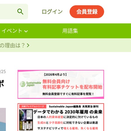
ログイン
会員登録
・イベント
用語集
。その理由は？
/25
ボ