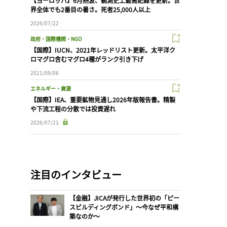
【ヨーロッパ】6月熱波、観測史上最高記録を更新。世
界全体でも2番目の暑さ。死者25,000人以上
2026/07/22
政府・国際機関・NGO
【国際】IUCN、2021年レッドリスト更新。太平洋ク
ロマグロ含むマグロ4種がランク引き下げ
2021/09/06
エネルギー・資源
【国際】IEA、重要鉱物見通し2026年版報告書。精製
や下流工程の分散では投資遅れ
2026/07/21
注目のインタビュー
【金融】JICAが発行した世界初の「ピー
スビルディングボンド」〜今なぜ平和構
築なのか〜