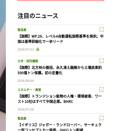
注目のニュース
製造業
【国際】WP.29、レベル4自動運転国際基準を採択。中
国は基準詳細化で一歩リード
2026/07/13
大学・研究機関
【国際】北方林の樹冠、永久凍土融解から土壌炭素約
590億トン保護。初の定量化
2026/08/04
エネルギー・資源
【国際】トランジション鉱物の人権・環境被害、ワー
スト10社はすべて中国企業。BHRC
2026/07/28
製造業
【イギリス】ジャガー・ランドローバー、サーキュラ
ー型コンセプトカー発表。GHG1トン削減