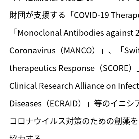
財団が支援する「COVID-19 Therapeut
「Monoclonal Antibodies against 
Coronavirus（MANCO）」、「Swift 
therapeutics Response（SCORE
Clinical Research Alliance on Infect
Diseases（ECRAID）」等のイ
コロナウイルス対策のための創薬を
協力する。