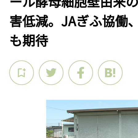
ール酵母細胞壁由来
害低減。JAぎふ協働、
も期待