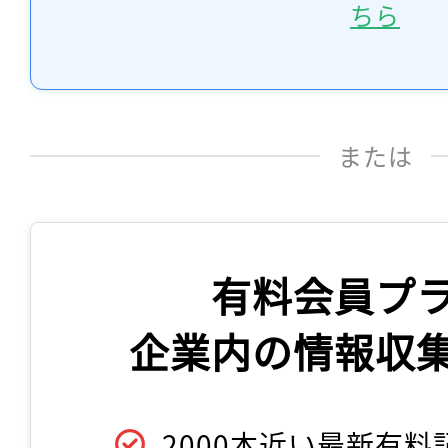
ちら
または
有料会員プ
企業内の情報収
2000本近い最新有料