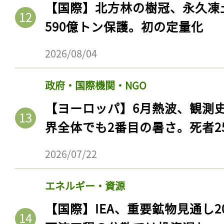
【国際】北方林の樹冠、永久凍
ログイン
590億トン保護。初の定量化
2026/08/04
会員登録
政府・国際機関・NGO
【ヨーロッパ】6月熱波、観測
界全体でも2番目の暑さ。死者25
2026/07/22
エネルギー・資源
【国際】IEA、重要鉱物見通し2