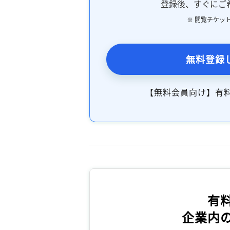
登録後、すぐにご
※ 閲覧チケッ
無料登録
【無料会員向け】有
有
企業内