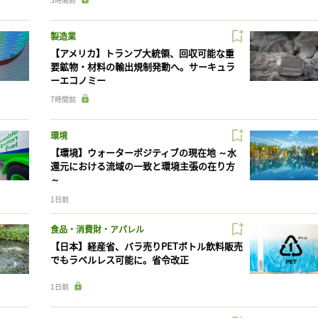
製造業
【アメリカ】トランプ大統領、回収可能な重
要鉱物・材料の輸出規制発動へ。サーキュラ
ーエコノミー
7時間前
環境
【環境】ウォーターポジティブの現在地 ～水
還元における流域の一致と環境主張の在り方
～
1日前
食品・消費財・アパレル
【日本】経産省、バラ売りPETボトル飲料販売
でもラベルレス可能に。省令改正
1日前