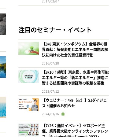
2017/02/07
注目のセミナー・イベント
【8/8 東京・シンポジウム】金融界の世
界貢献：気候変動とエネルギー問題の解
決に向けた社会的責任投資行動
2016/07/28
【8/10：締切】東京都、水素や再生可能
エネルギー等の「新エネルギー」推進に
資する技術開発や実証等の取組を募集
2023/07/12
【ウェビナー：4/9（火）】SJダイジェ
スト開催のお知らせ
2024/03/16
【7/26：無料イベント】ゼロボード主
催、業界最大級オンラインカンファレン
ス 「Sustainability Summit 2023」