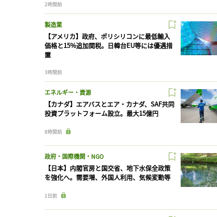
2時間前
製造業
【アメリカ】政府、ポリシリコンに最低輸入
価格と15%追加関税。日韓台EU等には優遇措
置
3時間前
エネルギー・資源
【カナダ】エアバスとエア・カナダ、SAF共同
投資プラットフォーム設立。最大15億円
8時間前
政府・国際機関・NGO
【日本】内閣官房と国交省、地下水保全政策
を強化へ。需要増、外国人利用、気候変動等
1日前