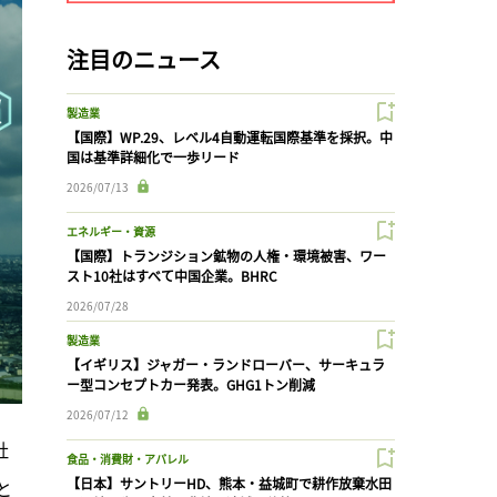
注目のニュース
製造業
【国際】WP.29、レベル4自動運転国際基準を採択。中
国は基準詳細化で一歩リード
2026/07/13
エネルギー・資源
【国際】トランジション鉱物の人権・環境被害、ワー
スト10社はすべて中国企業。BHRC
2026/07/28
製造業
【イギリス】ジャガー・ランドローバー、サーキュラ
ー型コンセプトカー発表。GHG1トン削減
2026/07/12
社
食品・消費財・アパレル
【日本】サントリーHD、熊本・益城町で耕作放棄水田
と