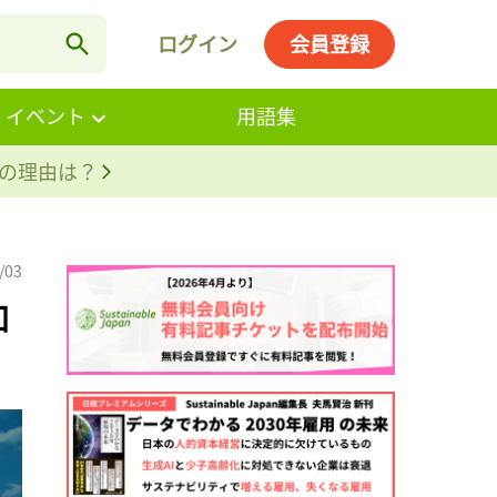
ログイン
会員登録
・イベント
用語集
。その理由は？
/03
加