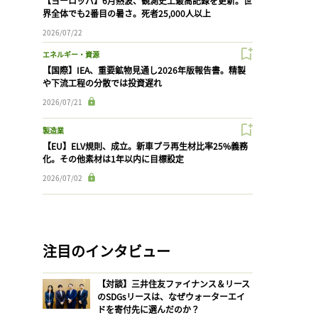
【ヨーロッパ】6月熱波、観測史上最高記録を更新。世
界全体でも2番目の暑さ。死者25,000人以上
2026/07/22
エネルギー・資源
【国際】IEA、重要鉱物見通し2026年版報告書。精製
や下流工程の分散では投資遅れ
2026/07/21
製造業
【EU】ELV規則、成立。新車プラ再生材比率25%義務
化。その他素材は1年以内に目標設定
2026/07/02
注目のインタビュー
【対談】三井住友ファイナンス＆リース
のSDGsリースは、なぜウォーターエイ
ドを寄付先に選んだのか？