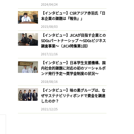
2024/04/24
【インタビュー】CSRアジア赤羽氏「日
本企業の課題は『報告』」
2015/08/03
【インタビュー】JICAが目指す企業との
SDGsパートナーシップ 〜SDGsビジネス
調査事業〜（JICA特集第1回）
2017/11/16
【インタビュー】日本学生支援機構、国
内社会的課題に対応の初のソーシャルボ
ンド発行予定〜奨学金制度の状況〜
2018/08/16
【インタビュー】味の素グループは、な
ぜサステナビリティボンドで資金を調達
したのか？
2021/12/25