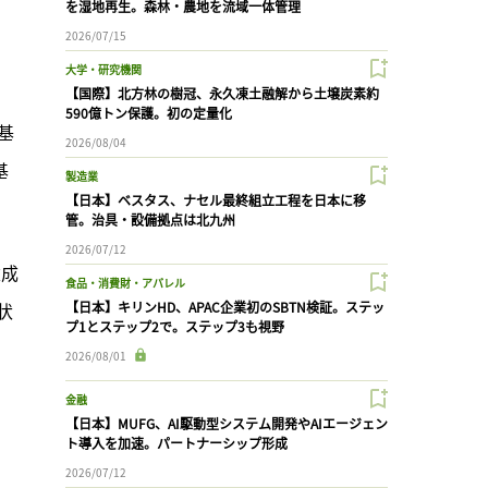
を湿地再生。森林・農地を流域一体管理
2026/07/15
大学・研究機関
【国際】北方林の樹冠、永久凍土融解から土壌炭素約
590億トン保護。初の定量化
基
2026/08/04
基
製造業
【日本】ベスタス、ナセル最終組立工程を日本に移
管。治具・設備拠点は北九州
2026/07/12
達成
食品・消費財・アパレル
状
【日本】キリンHD、APAC企業初のSBTN検証。ステッ
プ1とステップ2で。ステップ3も視野
。
2026/08/01
金融
。
【日本】MUFG、AI駆動型システム開発やAIエージェン
ト導入を加速。パートナーシップ形成
2026/07/12