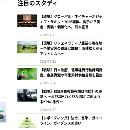
注目のスタディ
【環境】グローバル・ネイチャーポジテ
ィブ・サミット2026開催。開示から測
定・実装・価値化へ。熊本宣言
2026/07/17
【環境】リジェネラティブ農業の現在地
〜企業実装の進展と課題：面積拡大から
アウトカムへ〜
2026/07/22
【戦略】日本政府、循環経済行動計画発
表。金属資源の再生素材供給目標も設定
2026/05/25
【戦略】ESG連動役員報酬は再設計の段
階へ 〜反ESG圧力とSSBJ開示に耐えう
るKPIの条件〜
2026/07/27
【レポーティング】法令、基準、ガイド
ライン、ガイダンスの違い