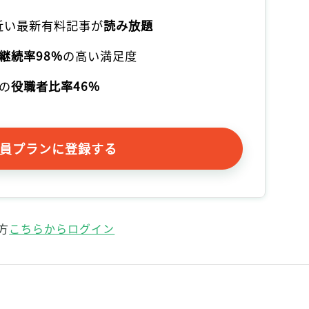
記事をお気に入りに保存するには
本近い最新有料記事が
読み放題
ログインが必要です
継続率98%
の高い満足度
ログイン
会員登録
の
役職者比率46%
員プランに登録する
方
こちらからログイン