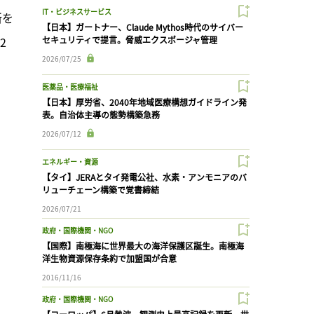
IT・ビジネスサービス
所を
【日本】ガートナー、Claude Mythos時代のサイバー
2
セキュリティで提言。脅威エクスポージャ管理
2026/07/25
医薬品・医療福祉
【日本】厚労省、2040年地域医療構想ガイドライン発
表。自治体主導の態勢構築急務
2026/07/12
エネルギー・資源
【タイ】JERAとタイ発電公社、水素・アンモニアのバ
リューチェーン構築で覚書締結
2026/07/21
政府・国際機関・NGO
【国際】南極海に世界最大の海洋保護区誕生。南極海
洋生物資源保存条約で加盟国が合意
2016/11/16
政府・国際機関・NGO