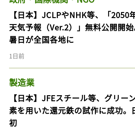
【日本】JCLPやNHK等、「2050
天気予報（Ver.2）」無料公開開
暑日が全国各地に
1日前
製造業
【日本】JFEスチール等、グリー
素を用いた還元鉄の試作に成功。
初