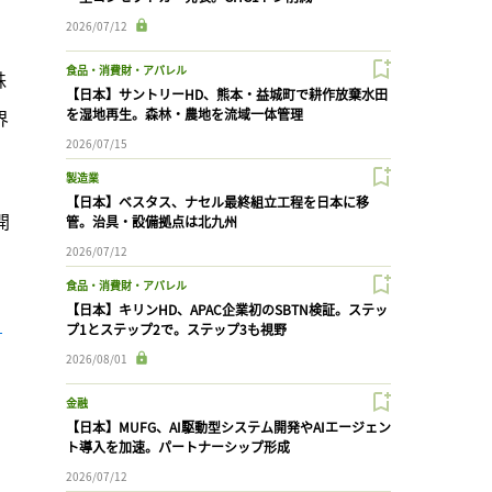
2026/07/12
食品・消費財・アパレル
株
【日本】サントリーHD、熊本・益城町で耕作放棄水田
界
を湿地再生。森林・農地を流域一体管理
2026/07/15
製造業
【日本】ベスタス、ナセル最終組立工程を日本に移
開
管。治具・設備拠点は北九州
2026/07/12
食品・消費財・アパレル
【日本】キリンHD、APAC企業初のSBTN検証。ステッ
プ1とステップ2で。ステップ3も視野
2026/08/01
金融
【日本】MUFG、AI駆動型システム開発やAIエージェン
ト導入を加速。パートナーシップ形成
2026/07/12