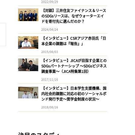
2022/09/29
【対談】三井住友ファイナンス＆リース
のSDGsリースは、なぜウォーターエイ
ドを寄付先に選んだのか？
2024/04/24
【インタビュー】CSRアジア赤羽氏「日
本企業の課題は『報告』」
2015/08/03
【インタビュー】JICAが目指す企業との
SDGsパートナーシップ 〜SDGsビジネス
調査事業〜（JICA特集第1回）
2017/11/16
【インタビュー】日本学生支援機構、国
内社会的課題に対応の初のソーシャルボ
ンド発行予定〜奨学金制度の状況〜
2018/08/16