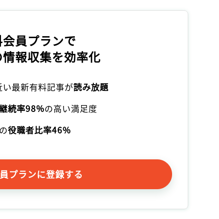
料会員プランで
の情報収集を効率化
本近い最新有料記事が
読み放題
継続率98%
の高い満足度
の
役職者比率46%
員プランに登録する