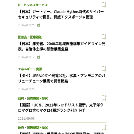
IT・ビジネスサービス
【日本】ガートナー、Claude Mythos時代のサイバー
セキュリティで提言。脅威エクスポージャ管理
2026/07/25
医薬品・医療福祉
【日本】厚労省、2040年地域医療構想ガイドライン発
表。自治体主導の態勢構築急務
2026/07/12
エネルギー・資源
【タイ】JERAとタイ発電公社、水素・アンモニアのバ
リューチェーン構築で覚書締結
2026/07/21
政府・国際機関・NGO
【国際】IUCN、2021年レッドリスト更新。太平洋ク
ロマグロ含むマグロ4種がランク引き下げ
2021/09/06
政府・国際機関・NGO