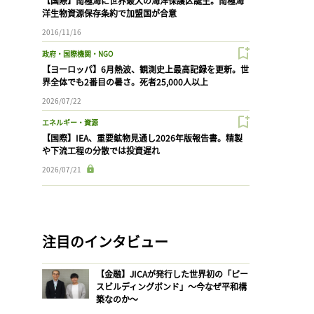
【国際】南極海に世界最大の海洋保護区誕生。南極海
洋生物資源保存条約で加盟国が合意
2016/11/16
政府・国際機関・NGO
【ヨーロッパ】6月熱波、観測史上最高記録を更新。世
界全体でも2番目の暑さ。死者25,000人以上
2026/07/22
エネルギー・資源
【国際】IEA、重要鉱物見通し2026年版報告書。精製
や下流工程の分散では投資遅れ
2026/07/21
注目のインタビュー
【金融】JICAが発行した世界初の「ピー
スビルディングボンド」〜今なぜ平和構
築なのか〜