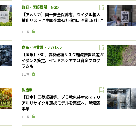
政府・国際機関・NGO
【アメリカ】国土安全保障省、ウイグル輸入
禁止リストに中国企業43社追加。合計187社に
1日前
食品・消費財・アパレル
【国際】FSC、森林破壊リスク軽減措置策定ガ
イダンス策定。インドネシアでは資金プログ
ラムも
1日前
製造業
【日本】三菱総研等、プラ軟包装材のマテリ
アルリサイクル連携モデルを実証へ。環境省
事業
1日前