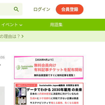
ログイン
会員登録
・イベント
用語集
。その理由は？
/06
イ