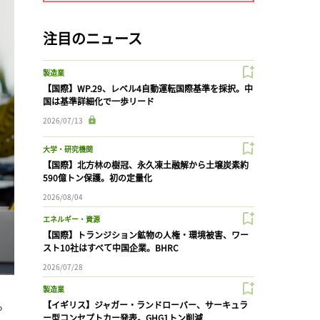
注目のニュース
製造業
【国際】WP.29、レベル4自動運転国際基準を採択。中
国は基準詳細化で一歩リード
2026/07/13
大学・研究機関
【国際】北方林の樹冠、永久凍土融解から土壌炭素約
590億トン保護。初の定量化
2026/08/04
エネルギー・資源
【国際】トランジション鉱物の人権・環境被害、ワー
スト10社はすべて中国企業。BHRC
2026/07/28
製造業
結。
【イギリス】ジャガー・ランドローバー、サーキュラ
ー型コンセプトカー発表。GHG1トン削減