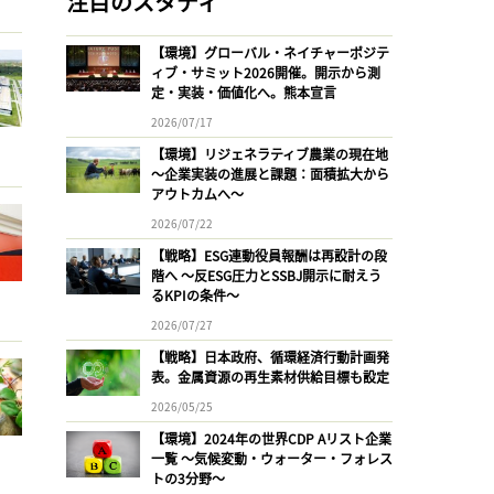
注目のスタディ
【環境】グローバル・ネイチャーポジテ
ィブ・サミット2026開催。開示から測
定・実装・価値化へ。熊本宣言
2026/07/17
【環境】リジェネラティブ農業の現在地
〜企業実装の進展と課題：面積拡大から
アウトカムへ〜
2026/07/22
【戦略】ESG連動役員報酬は再設計の段
階へ 〜反ESG圧力とSSBJ開示に耐えう
るKPIの条件〜
2026/07/27
【戦略】日本政府、循環経済行動計画発
表。金属資源の再生素材供給目標も設定
2026/05/25
【環境】2024年の世界CDP Aリスト企業
一覧 〜気候変動・ウォーター・フォレス
トの3分野〜