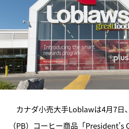
　カナダ小売大手Loblawは4月7
（PB）コーヒー商品「President's 