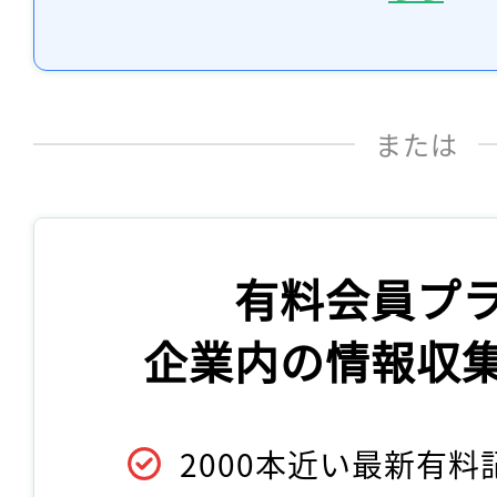
または
有料会員プ
企業内の情報収
2000本近い最新有料