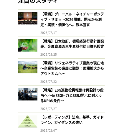
注目のスタディ
【環境】グローバル・ネイチャーポジテ
ィブ・サミット2026開催。開示から測
定・実装・価値化へ。熊本宣言
2026/07/17
【戦略】日本政府、循環経済行動計画発
表。金属資源の再生素材供給目標も設定
2026/05/25
【環境】リジェネラティブ農業の現在地
〜企業実装の進展と課題：面積拡大から
アウトカムへ〜
2026/07/22
【戦略】ESG連動役員報酬は再設計の段
階へ 〜反ESG圧力とSSBJ開示に耐えう
るKPIの条件〜
2026/07/27
【レポーティング】法令、基準、ガイド
ライン、ガイダンスの違い
2017/02/07