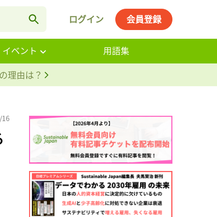
ログイン
会員登録
・イベント
用語集
。その理由は？
/16
る