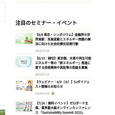
注目のセミナー・イベント
【8/8 東京・シンポジウム】金融界の世
界貢献：気候変動とエネルギー問題の解
決に向けた社会的責任投資行動
2016/07/28
【8/10：締切】東京都、水素や再生可能
エネルギー等の「新エネルギー」推進に
資する技術開発や実証等の取組を募集
2023/07/12
【ウェビナー：4/9（火）】SJダイジェ
スト開催のお知らせ
2024/03/16
【7/26：無料イベント】ゼロボード主
催、業界最大級オンラインカンファレン
ス 「Sustainability Summit 2023」