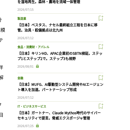
を湿地再生。森林・農地を流域一体管理
2026/07/15
分
製造業
【日本】ベスタス、ナセル最終組立工程を日本に移
規模
管。治具・設備拠点は北九州
2026/07/12
テ
食品・消費財・アパレル
【日本】キリンHD、APAC企業初のSBTN検証。ステッ
プ1とステップ2で。ステップ3も視野
伴
2026/08/01
解
金融
【日本】MUFG、AI駆動型システム開発やAIエージェン
ト導入を加速。パートナーシップ形成
2026/07/12
フ
IT・ビジネスサービス
【日本】ガートナー、Claude Mythos時代のサイバー
目
セキュリティで提言。脅威エクスポージャ管理
2026/07/25