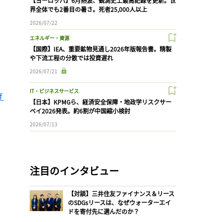
【ヨーロッパ】6月熱波、観測史上最高記録を更新。世
界全体でも2番目の暑さ。死者25,000人以上
2026/07/22
エネルギー・資源
【国際】IEA、重要鉱物見通し2026年版報告書。精製
や下流工程の分散では投資遅れ
2026/07/21
IT・ビジネスサービス
 
【日本】KPMGら、経済安全保障・地政学リスクサー
ベイ2026発表。約6割が中国縮小検討
2026/07/13
注目のインタビュー
【対談】三井住友ファイナンス＆リース
のSDGsリースは、なぜウォーターエイ
ドを寄付先に選んだのか？