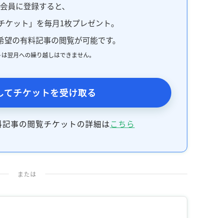
料会員に登録すると、
記事をお気に入りに保存するには
ログインが必要です
チケット」を毎月1枚プレゼント。
希望の有料記事の閲覧が可能です。
ログイン
会員登録
トは翌月への繰り越しはできません。
してチケットを受け取る
料記事の閲覧チケットの詳細は
こちら
または