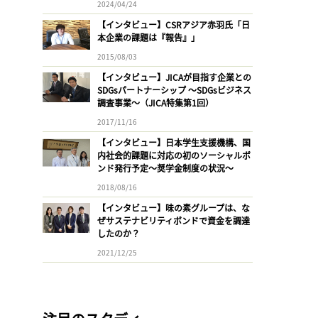
2024/04/24
【インタビュー】CSRアジア赤羽氏「日
本企業の課題は『報告』」
2015/08/03
【インタビュー】JICAが目指す企業との
SDGsパートナーシップ 〜SDGsビジネス
調査事業〜（JICA特集第1回）
2017/11/16
【インタビュー】日本学生支援機構、国
内社会的課題に対応の初のソーシャルボ
ンド発行予定〜奨学金制度の状況〜
2018/08/16
【インタビュー】味の素グループは、な
ぜサステナビリティボンドで資金を調達
したのか？
2021/12/25