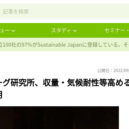
ュー
スタディ
セミナー
100社の97%が
Sustainable Japanに登録している
公開日：2022/09
ーグ研究所、収量・気候耐性等高め
明