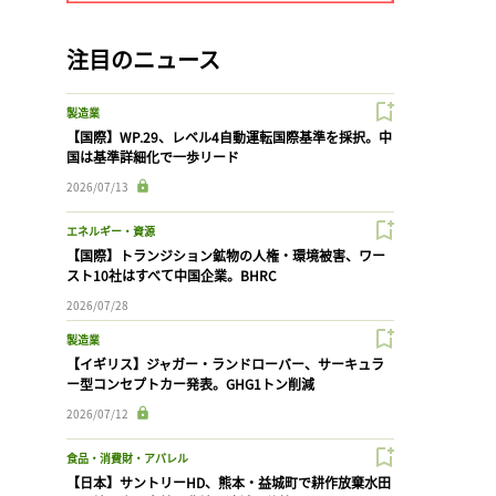
注目のニュース
製造業
【国際】WP.29、レベル4自動運転国際基準を採択。中
国は基準詳細化で一歩リード
2026/07/13
エネルギー・資源
【国際】トランジション鉱物の人権・環境被害、ワー
スト10社はすべて中国企業。BHRC
2026/07/28
製造業
【イギリス】ジャガー・ランドローバー、サーキュラ
ー型コンセプトカー発表。GHG1トン削減
2026/07/12
食品・消費財・アパレル
【日本】サントリーHD、熊本・益城町で耕作放棄水田