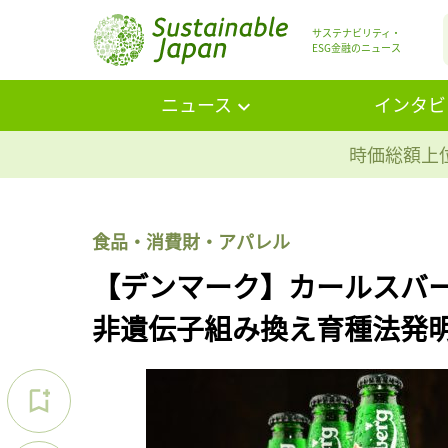
サステナビリティ・
ESG金融のニュース
ニュース
インタビ
時価総額上位
食品・消費財・アパレル
【デンマーク】カールスバ
非遺伝子組み換え育種法発