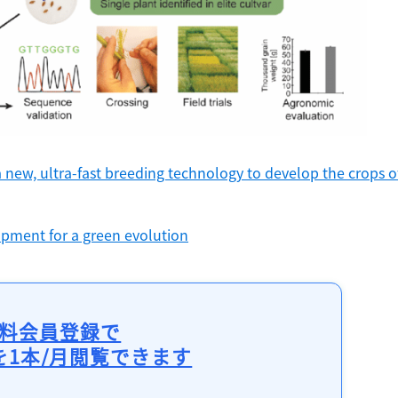
 new, ultra-fast breeding technology to develop the crops of
opment for a green evolution
料会員登録で
を1本/月閲覧できます