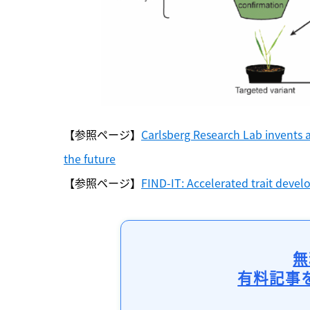
【参照ページ】
Carlsberg Research Lab invents a
the future
【参照ページ】
FIND-IT: Accelerated trait devel
無
有料記事