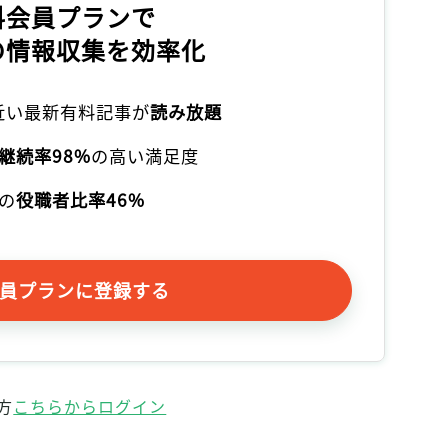
料会員プランで
の情報収集を効率化
本近い最新有料記事が
読み放題
継続率98%
の高い満足度
の
役職者比率46%
員プランに登録する
方
こちらからログイン