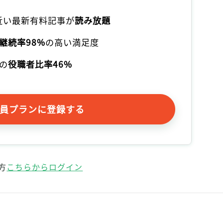
本近い最新有料記事が
読み放題
継続率98%
の高い満足度
の
役職者比率46%
員プランに登録する
方
こちらからログイン