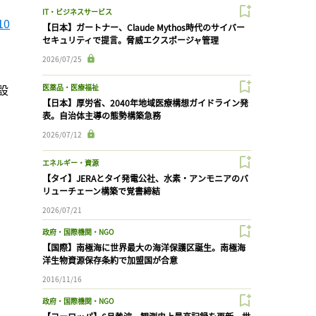
IT・ビジネスサービス
0
【日本】ガートナー、Claude Mythos時代のサイバー
セキュリティで提言。脅威エクスポージャ管理
2026/07/25
設
医薬品・医療福祉
【日本】厚労省、2040年地域医療構想ガイドライン発
表。自治体主導の態勢構築急務
2026/07/12
エネルギー・資源
【タイ】JERAとタイ発電公社、水素・アンモニアのバ
リューチェーン構築で覚書締結
2026/07/21
政府・国際機関・NGO
【国際】南極海に世界最大の海洋保護区誕生。南極海
洋生物資源保存条約で加盟国が合意
2016/11/16
政府・国際機関・NGO