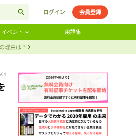
ログイン
会員登録
・イベント
用語集
。その理由は？
/04
を