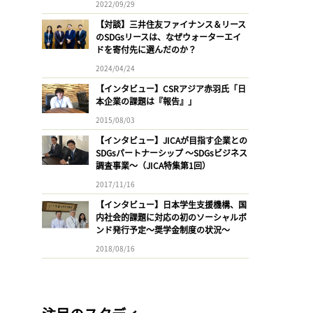
2022/09/29
【対談】三井住友ファイナンス＆リース
のSDGsリースは、なぜウォーターエイ
ドを寄付先に選んだのか？
2024/04/24
【インタビュー】CSRアジア赤羽氏「日
本企業の課題は『報告』」
2015/08/03
【インタビュー】JICAが目指す企業との
SDGsパートナーシップ 〜SDGsビジネス
調査事業〜（JICA特集第1回）
2017/11/16
【インタビュー】日本学生支援機構、国
内社会的課題に対応の初のソーシャルボ
ンド発行予定〜奨学金制度の状況〜
2018/08/16