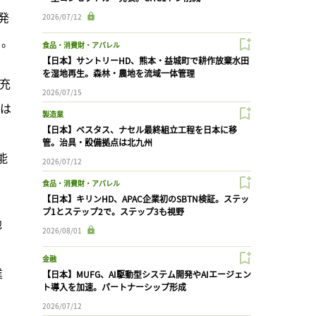
発
2026/07/12
る。
食品・消費財・アパレル
【日本】サントリーHD、熊本・益城町で耕作放棄水田
を湿地再生。森林・農地を流域一体管理
V充
2026/07/15
量は
製造業
【日本】ベスタス、ナセル最終組立工程を日本に移
管。治具・設備拠点は北九州
能
2026/07/12
食品・消費財・アパレル
【日本】キリンHD、APAC企業初のSBTN検証。ステッ
プ1とステップ2で。ステップ3も視野
池
2026/08/01
金融
業
【日本】MUFG、AI駆動型システム開発やAIエージェン
ト導入を加速。パートナーシップ形成
2026/07/12