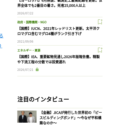
【ヨーロッパ】6月熱波、観測史上最高記録を更新。世
界全体でも2番目の暑さ。死者25,000人以上
2026/07/22
政府・国際機関・NGO
【国際】IUCN、2021年レッドリスト更新。太平洋ク
ロマグロ含むマグロ4種がランク引き下げ
る
2021/09/06
 
エネルギー・資源
【国際】IEA、重要鉱物見通し2026年版報告書。精製
や下流工程の分散では投資遅れ
2026/07/21
注目のインタビュー
【金融】JICAが発行した世界初の「ピー
スビルディングボンド」〜今なぜ平和構
築なのか〜