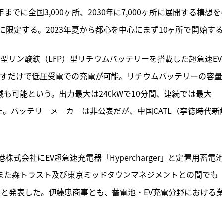
までに全国3,000ヶ所、2030年に7,000ヶ所に展開する構想を
限定する。2023年夏から都心を中心にまず10ヶ所で開始す
の大型リン酸鉄（LFP）型リチウムバッテリーを搭載した超急速E
挿すだけで低圧受電での充電が可能。リチウムバッテリーの容
減も可能という。出力最大は240kWで10分間、連続では最大
回以上。バッテリーメーカーは非公表だが、中国CATL（寧徳時代新
会社にEV超急速充電器「Hypercharger」と定置用蓄電
を、また森トラスト及び東京ミッドタウンマネジメントとの間でも
始したと発表した。伊藤忠商事とも、蓄電池・EV充電分野における