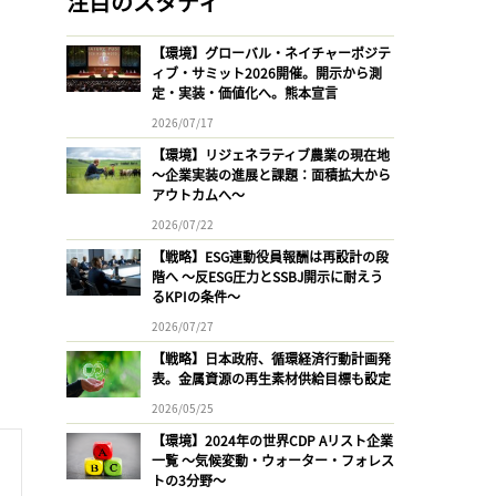
注目のスタディ
【環境】グローバル・ネイチャーポジテ
ィブ・サミット2026開催。開示から測
定・実装・価値化へ。熊本宣言
2026/07/17
【環境】リジェネラティブ農業の現在地
〜企業実装の進展と課題：面積拡大から
アウトカムへ〜
2026/07/22
【戦略】ESG連動役員報酬は再設計の段
階へ 〜反ESG圧力とSSBJ開示に耐えう
るKPIの条件〜
2026/07/27
【戦略】日本政府、循環経済行動計画発
表。金属資源の再生素材供給目標も設定
2026/05/25
【環境】2024年の世界CDP Aリスト企業
一覧 〜気候変動・ウォーター・フォレス
トの3分野〜