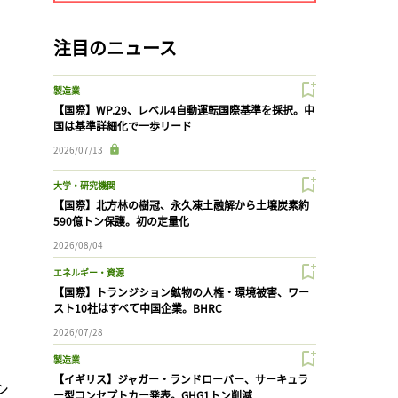
注目のニュース
製造業
【国際】WP.29、レベル4自動運転国際基準を採択。中
国は基準詳細化で一歩リード
2026/07/13
大学・研究機関
【国際】北方林の樹冠、永久凍土融解から土壌炭素約
590億トン保護。初の定量化
2026/08/04
エネルギー・資源
【国際】トランジション鉱物の人権・環境被害、ワー
スト10社はすべて中国企業。BHRC
2026/07/28
製造業
【イギリス】ジャガー・ランドローバー、サーキュラ
シ
ー型コンセプトカー発表。GHG1トン削減