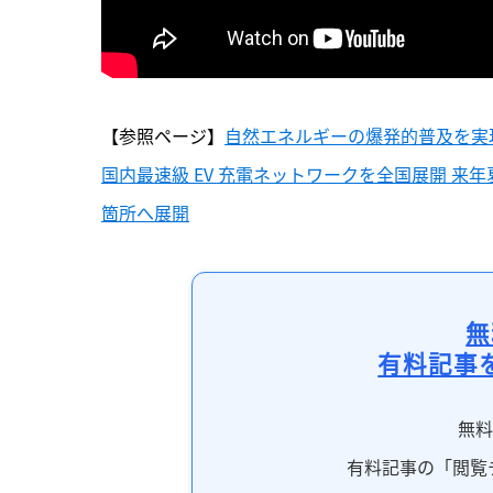
【参照ページ】
自然エネルギーの爆発的普及を実
国内最速級 EV 充電ネットワークを全国展開 来年夏よ
箇所へ展開
無
有料記事
無
有料記事の「閲覧