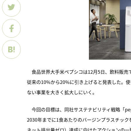
　食品世界大手米ペプシコは12月5日、飲料販売
従来の10%から20%に引き上げると発表した。
ない事業を大きく拡大しにいく。
　今回の目標は、
同社サステナビリティ戦略「pep+
2030年までに1食あたりのバージンプラスチック
ネット排出量ゼロ）達成に向けたアクションの一