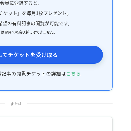
料会員に登録すると、
記事をお気に入りに保存するには
ログインが必要です
チケット」を毎月1枚プレゼント。
希望の有料記事の閲覧が可能です。
ログイン
会員登録
トは翌月への繰り越しはできません。
してチケットを受け取る
料記事の閲覧チケットの詳細は
こちら
または