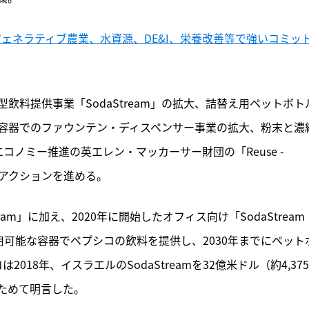
ジェネラティブ農業、水資源、DE&I、栄養改善等で強いコミッ
料提供事業「SodaStream」の拡大、詰替え用ペットボト
容器でのファウンテン・ディスペンサー事業の拡大、粉末と濃
ノミー推進の英エレン・マッカーサー財団の「Reuse - 
即し、アクションを進める。
ream」に加え、2020年に開始したオフィス向け「SodaStream 
り再利用可能な容器でペプシコの飲料を提供し、2030年までにペット
018年、イスラエルのSodaStreamを32億米ドル（約4,37
ためて明言した。