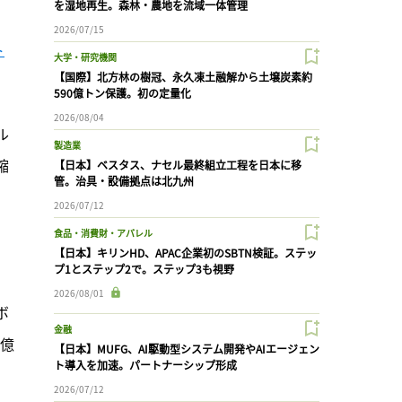
を湿地再生。森林・農地を流域一体管理
2026/07/15
ト
大学・研究機関
【国際】北方林の樹冠、永久凍土融解から土壌炭素約
590億トン保護。初の定量化
2026/08/04
ル
製造業
縮
【日本】ベスタス、ナセル最終組立工程を日本に移
管。治具・設備拠点は北九州
2026/07/12
食品・消費財・アパレル
【日本】キリンHD、APAC企業初のSBTN検証。ステッ
プ1とステップ2で。ステップ3も視野
2026/08/01
ボ
金融
5億
【日本】MUFG、AI駆動型システム開発やAIエージェン
ト導入を加速。パートナーシップ形成
2026/07/12