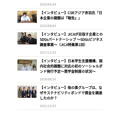
2024/04/24
【インタビュー】CSRアジア赤羽氏「日
本企業の課題は『報告』」
2015/08/03
【インタビュー】JICAが目指す企業との
SDGsパートナーシップ 〜SDGsビジネス
調査事業〜（JICA特集第1回）
2017/11/16
【インタビュー】日本学生支援機構、国
内社会的課題に対応の初のソーシャルボ
ンド発行予定〜奨学金制度の状況〜
2018/08/16
【インタビュー】味の素グループは、な
ぜサステナビリティボンドで資金を調達
したのか？
2021/12/25