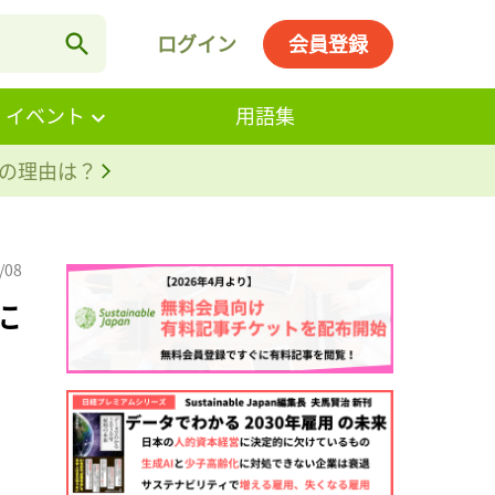
ログイン
会員登録
・イベント
用語集
。その理由は？
/08
に