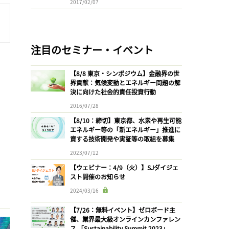
2017/02/07
注目のセミナー・イベント
【8/8 東京・シンポジウム】金融界の世
界貢献：気候変動とエネルギー問題の解
決に向けた社会的責任投資行動
2016/07/28
【8/10：締切】東京都、水素や再生可能
エネルギー等の「新エネルギー」推進に
資する技術開発や実証等の取組を募集
2023/07/12
【ウェビナー：4/9（火）】SJダイジェ
スト開催のお知らせ
2024/03/16
【7/26：無料イベント】ゼロボード主
催、業界最大級オンラインカンファレン
ス 「Sustainability Summit 2023」