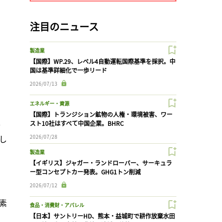
注目のニュース
製造業
【国際】WP.29、レベル4自動運転国際基準を採択。中
国は基準詳細化で一歩リード
2026/07/13
エネルギー・資源
【国際】トランジション鉱物の人権・環境被害、ワー
、
スト10社はすべて中国企業。BHRC
し
2026/07/28
製造業
【イギリス】ジャガー・ランドローバー、サーキュラ
ー型コンセプトカー発表。GHG1トン削減
2026/07/12
素
食品・消費財・アパレル
【日本】サントリーHD、熊本・益城町で耕作放棄水田