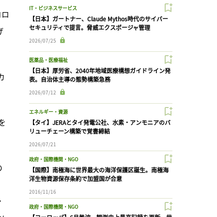
IT・ビジネスサービス
コロ
【日本】ガートナー、Claude Mythos時代のサイバー
セキュリティで提言。脅威エクスポージャ管理
げ
2026/07/25
医薬品・医療福祉
【日本】厚労省、2040年地域医療構想ガイドライン発
カ
表。自治体主導の態勢構築急務
2026/07/12
エネルギー・資源
を
【タイ】JERAとタイ発電公社、水素・アンモニアのバ
リューチェーン構築で覚書締結
2026/07/21
政府・国際機関・NGO
の
【国際】南極海に世界最大の海洋保護区誕生。南極海
洋生物資源保存条約で加盟国が合意
2016/11/16
ァ
政府・国際機関・NGO