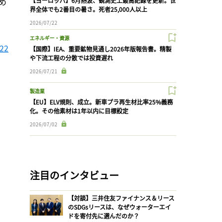
進め
【ヨーロッパ】6月熱波、観測史上最高記録を更新。世
界全体でも2番目の暑さ。死者25,000人以上
2026/07/22
エネルギー・資源
22
【国際】IEA、重要鉱物見通し2026年版報告書。精製
や下流工程の分散では投資遅れ
2026/07/21
製造業
【EU】ELV規則、成立。新車プラ再生材比率25%義務
化。その他素材は1年以内に目標設定
2026/07/02
注目のインタビュー
【対談】三井住友ファイナンス＆リース
のSDGsリースは、なぜウォーターエイ
ドを寄付先に選んだのか？