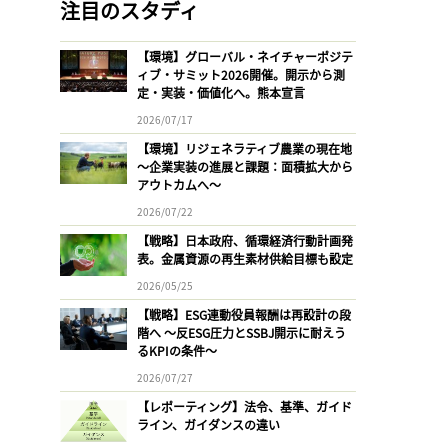
注目のスタディ
【環境】グローバル・ネイチャーポジテ
ィブ・サミット2026開催。開示から測
定・実装・価値化へ。熊本宣言
2026/07/17
【環境】リジェネラティブ農業の現在地
〜企業実装の進展と課題：面積拡大から
アウトカムへ〜
2026/07/22
【戦略】日本政府、循環経済行動計画発
表。金属資源の再生素材供給目標も設定
2026/05/25
【戦略】ESG連動役員報酬は再設計の段
階へ 〜反ESG圧力とSSBJ開示に耐えう
るKPIの条件〜
2026/07/27
【レポーティング】法令、基準、ガイド
ライン、ガイダンスの違い