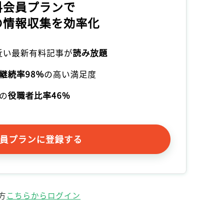
料会員プランで
の情報収集を効率化
本近い最新有料記事が
読み放題
継続率98%
の高い満足度
の
役職者比率46%
員プランに登録する
方
こちらからログイン