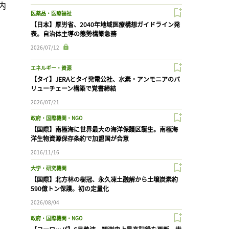
内
医薬品・医療福祉
【日本】厚労省、2040年地域医療構想ガイドライン発
表。自治体主導の態勢構築急務
2026/07/12
エネルギー・資源
【タイ】JERAとタイ発電公社、水素・アンモニアのバ
リューチェーン構築で覚書締結
2026/07/21
政府・国際機関・NGO
【国際】南極海に世界最大の海洋保護区誕生。南極海
洋生物資源保存条約で加盟国が合意
2016/11/16
大学・研究機関
【国際】北方林の樹冠、永久凍土融解から土壌炭素約
590億トン保護。初の定量化
2026/08/04
政府・国際機関・NGO