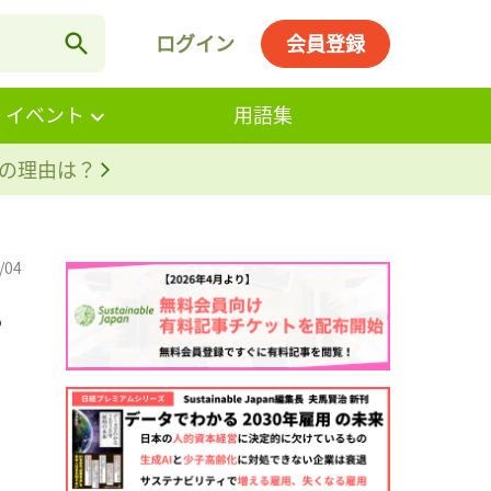
ログイン
会員登録
・イベント
用語集
。その理由は？
/04
。