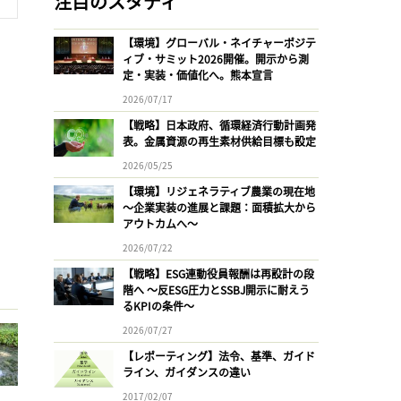
注目のスタディ
【環境】グローバル・ネイチャーポジテ
ィブ・サミット2026開催。開示から測
定・実装・価値化へ。熊本宣言
2026/07/17
【戦略】日本政府、循環経済行動計画発
表。金属資源の再生素材供給目標も設定
2026/05/25
【環境】リジェネラティブ農業の現在地
〜企業実装の進展と課題：面積拡大から
アウトカムへ〜
2026/07/22
【戦略】ESG連動役員報酬は再設計の段
階へ 〜反ESG圧力とSSBJ開示に耐えう
るKPIの条件〜
2026/07/27
【レポーティング】法令、基準、ガイド
ライン、ガイダンスの違い
2017/02/07