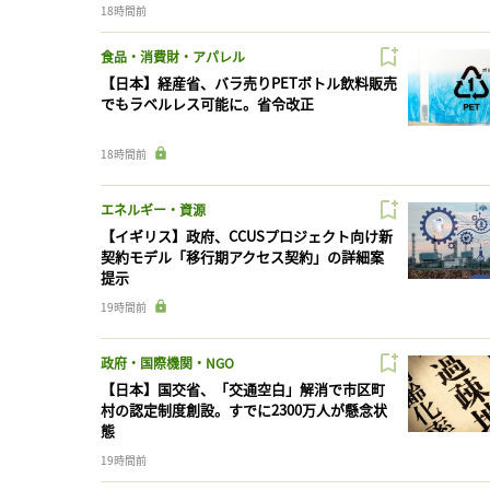
18時間前
食品・消費財・アパレル
【日本】経産省、バラ売りPETボトル飲料販売
でもラベルレス可能に。省令改正
18時間前
エネルギー・資源
【イギリス】政府、CCUSプロジェクト向け新
契約モデル「移行期アクセス契約」の詳細案
提示
19時間前
政府・国際機関・NGO
【日本】国交省、「交通空白」解消で市区町
村の認定制度創設。すでに2300万人が懸念状
態
19時間前