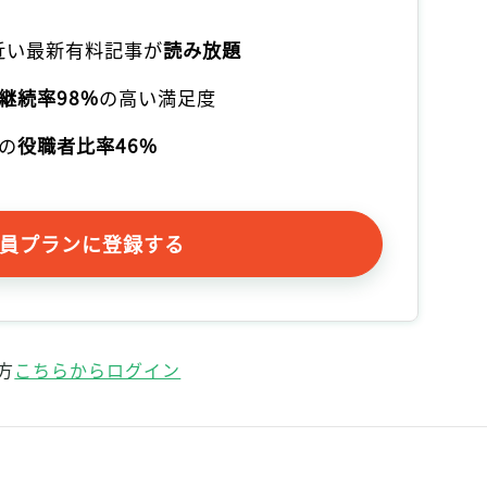
記事をお気に入りに保存するには
ログインが必要です
本近い最新有料記事が
読み放題
継続率98%
の高い満足度
ログイン
会員登録
の
役職者比率46%
員プランに登録する
方
こちらからログイン