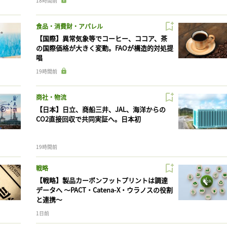
18時間前
食品・消費財・アパレル
【国際】異常気象等でコーヒー、ココア、茶
の国際価格が大きく変動。FAOが構造的対処提
唱
19時間前
商社・物流
【日本】日立、商船三井、JAL、海洋からの
CO2直接回収で共同実証へ。日本初
19時間前
戦略
【戦略】製品カーボンフットプリントは調達
データへ 〜PACT・Catena-X・ウラノスの役割
と連携〜
1日前