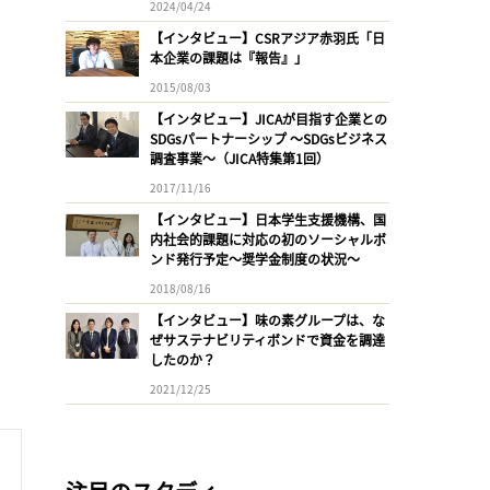
2024/04/24
【インタビュー】CSRアジア赤羽氏「日
本企業の課題は『報告』」
2015/08/03
【インタビュー】JICAが目指す企業との
SDGsパートナーシップ 〜SDGsビジネス
調査事業〜（JICA特集第1回）
2017/11/16
【インタビュー】日本学生支援機構、国
内社会的課題に対応の初のソーシャルボ
ンド発行予定〜奨学金制度の状況〜
2018/08/16
【インタビュー】味の素グループは、な
ぜサステナビリティボンドで資金を調達
したのか？
2021/12/25