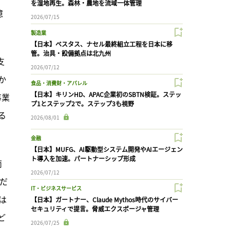
を湿地再生。森林・農地を流域一体管理
億
2026/07/15
製造業
【日本】ベスタス、ナセル最終組立工程を日本に移
管。治具・設備拠点は北九州
支
2026/07/12
か
食品・消費財・アパレル
【日本】キリンHD、APAC企業初のSBTN検証。ステッ
事業
プ1とステップ2で。ステップ3も視野
る
2026/08/01
金融
【日本】MUFG、AI駆動型システム開発やAIエージェン
ト導入を加速。パートナーシップ形成
両
2026/07/12
能だ
IT・ビジネスサービス
は
【日本】ガートナー、Claude Mythos時代のサイバー
セキュリティで提言。脅威エクスポージャ管理
ど
2026/07/25