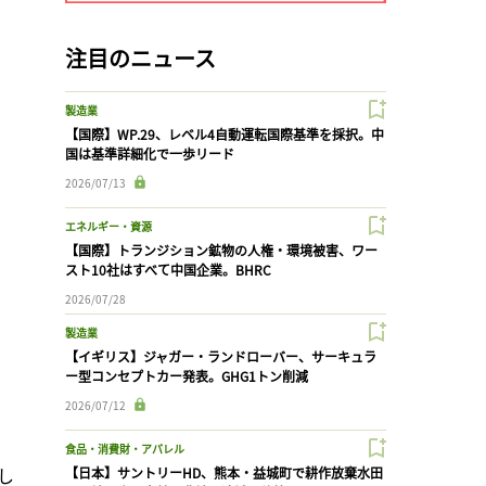
注目のニュース
製造業
【国際】WP.29、レベル4自動運転国際基準を採択。中
国は基準詳細化で一歩リード
2026/07/13
エネルギー・資源
【国際】トランジション鉱物の人権・環境被害、ワー
スト10社はすべて中国企業。BHRC
2026/07/28
製造業
【イギリス】ジャガー・ランドローバー、サーキュラ
ー型コンセプトカー発表。GHG1トン削減
2026/07/12
食品・消費財・アパレル
し
【日本】サントリーHD、熊本・益城町で耕作放棄水田