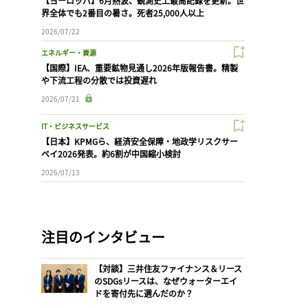
【ヨーロッパ】6月熱波、観測史上最高記録を更新。世
界全体でも2番目の暑さ。死者25,000人以上
2026/07/22
エネルギー・資源
【国際】IEA、重要鉱物見通し2026年版報告書。精製
や下流工程の分散では投資遅れ
2026/07/21
IT・ビジネスサービス
【日本】KPMGら、経済安全保障・地政学リスクサー
ベイ2026発表。約6割が中国縮小検討
2026/07/13
注目のインタビュー
【対談】三井住友ファイナンス＆リース
のSDGsリースは、なぜウォーターエイ
ドを寄付先に選んだのか？