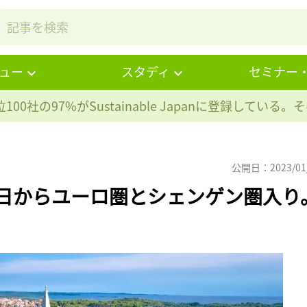
ュー
スタディ
セミナー
100社の97%が
Sustainable Japanに登録している
公開日：2023/01
月1日からユーロ圏とシェンゲン圏入り