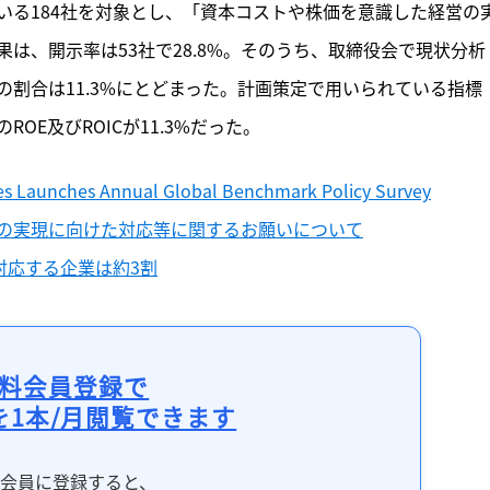
いる184社を対象とし、「資本コストや株価を意識した経営の
は、開示率は53社で28.8%。そのうち、取締役会で現状分析
割合は11.3%にとどまった。計画策定で用いられている指標
のROE及びROICが11.3%だった。
ices Launches Annual Global Benchmark Policy Survey
の実現に向けた対応等に関するお願いについて
対応する企業は約3割
料会員登録で
を1本/月閲覧できます
料会員に登録すると、