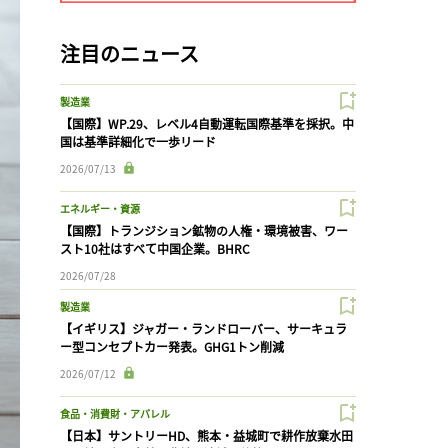
注目のニュース
製造業
【国際】WP.29、レベル4自動運転国際基準を採択。中
国は基準詳細化で一歩リード
2026/07/13
エネルギー・資源
【国際】トランジション鉱物の人権・環境被害、ワー
スト10社はすべて中国企業。BHRC
2026/07/28
製造業
【イギリス】ジャガー・ランドローバー、サーキュラ
ー型コンセプトカー発表。GHG1トン削減
2026/07/12
食品・消費財・アパレル
【日本】サントリーHD、熊本・益城町で耕作放棄水田