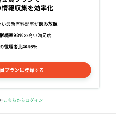
の情報収集を効率化
本近い最新有料記事が
読み放題
継続率98%
の高い満足度
の
役職者比率46%
員プランに登録する
方
こちらからログイン