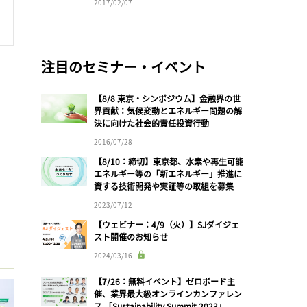
2017/02/07
注目のセミナー・イベント
【8/8 東京・シンポジウム】金融界の世
界貢献：気候変動とエネルギー問題の解
決に向けた社会的責任投資行動
2016/07/28
【8/10：締切】東京都、水素や再生可能
エネルギー等の「新エネルギー」推進に
資する技術開発や実証等の取組を募集
2023/07/12
【ウェビナー：4/9（火）】SJダイジェ
スト開催のお知らせ
2024/03/16
【7/26：無料イベント】ゼロボード主
催、業界最大級オンラインカンファレン
ス 「Sustainability Summit 2023」