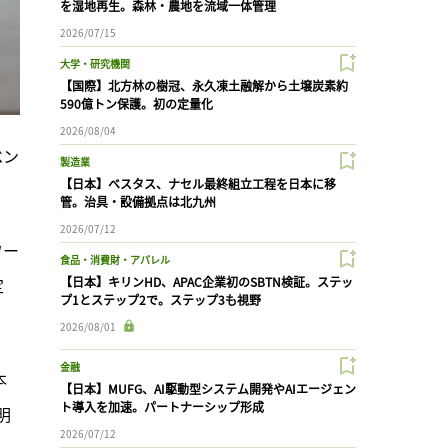
を湿地再生。森林・農地を流域一体管理
2026/07/15
大学・研究機関
【国際】北方林の樹冠、永久凍土融解から土壌炭素約
590億トン保護。初の定量化
2026/08/04
ベン
製造業
【日本】ベスタス、ナセル最終組立工程を日本に移
管。治具・設備拠点は北九州
2026/07/12
ワー
食品・消費財・アパレル
定
【日本】キリンHD、APAC企業初のSBTN検証。ステッ
プ1とステップ2で。ステップ3も視野
2026/08/01
金融
本
【日本】MUFG、AI駆動型システム開発やAIエージェン
ト導入を加速。パートナーシップ形成
明
2026/07/12