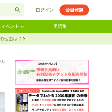
ログイン
会員登録
・イベント
用語集
。その理由は？
/31
。