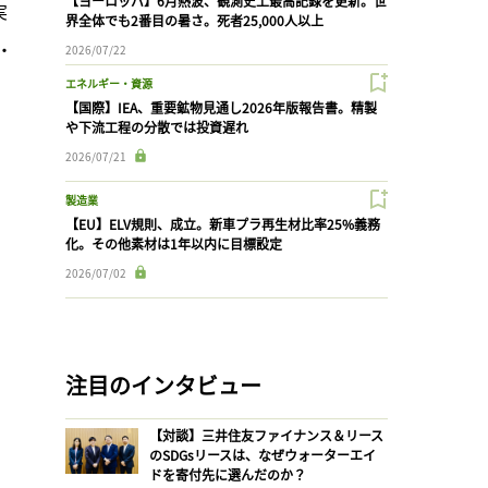
【ヨーロッパ】6月熱波、観測史上最高記録を更新。世
実
界全体でも2番目の暑さ。死者25,000人以上
・
2026/07/22
エネルギー・資源
【国際】IEA、重要鉱物見通し2026年版報告書。精製
や下流工程の分散では投資遅れ
2026/07/21
製造業
【EU】ELV規則、成立。新車プラ再生材比率25%義務
化。その他素材は1年以内に目標設定
2026/07/02
注目のインタビュー
【対談】三井住友ファイナンス＆リース
のSDGsリースは、なぜウォーターエイ
ドを寄付先に選んだのか？