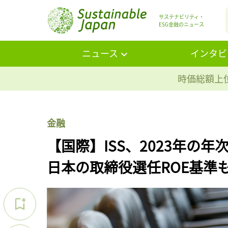
サステナビリティ・
ESG金融のニュース
ニュース
インタビ
時価総額上位
金融
【国際】ISS、2023年の
日本の取締役選任ROE基準