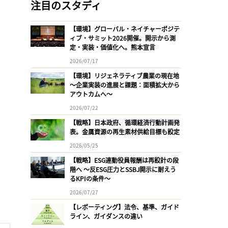
注目のスタディ
【環境】グローバル・ネイチャーポジテ
ィブ・サミット2026開催。開示から測
定・実装・価値化へ。熊本宣言
2026/07/17
【環境】リジェネラティブ農業の現在地
〜企業実装の進展と課題：面積拡大から
アウトカムへ〜
2026/07/22
【戦略】日本政府、循環経済行動計画発
表。金属資源の再生素材供給目標も設定
2026/05/25
【戦略】ESG連動役員報酬は再設計の段
階へ 〜反ESG圧力とSSBJ開示に耐えう
るKPIの条件〜
2026/07/27
【レポーティング】法令、基準、ガイド
ライン、ガイダンスの違い