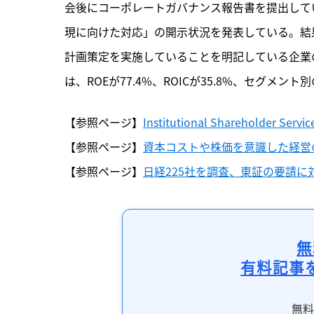
会後にコーポレートガバナンス報告書を提出して
現に向けた対応」の開示状況を発表している。結果
計画策定を実施していることを明記している企業の
は、ROEが77.4%、ROICが35.8%、セグメント別
【参照ページ】
Institutional Shareholder Serv
【参照ページ】
資本コストや株価を意識した経営
【参照ページ】
日経225社を調査、東証の要請に
無
有料記事
無