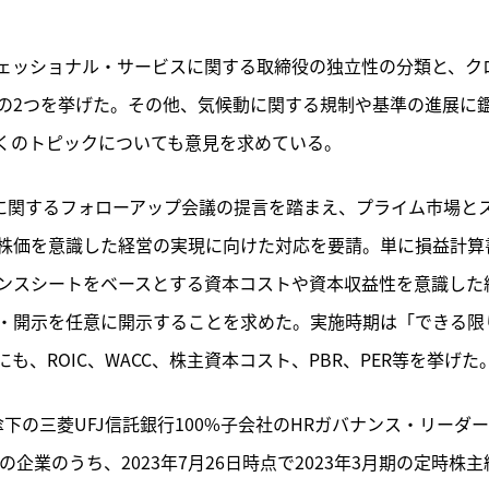
ェッショナル・サービスに関する取締役の独立性の分類と、ク
の2つを挙げた。その他、気候動に関する規制や基準の進展に
多くのトピックについても意見を求めている。
しに関するフォローアップ会議の提言を踏まえ、プライム市場と
株価を意識した経営の実現に向けた対応を要請。単に損益計算
ンスシートをベースとする資本コストや資本収益性を意識した
・開示を任意に開示することを求めた。実施時期は「できる限
、ROIC、WACC、株主資本コスト、PBR、PER等を挙げた
傘下の三菱UFJ信託銀行100%子会社のHRガバナンス・リーダ
算の企業のうち、2023年7月26日時点で2023年3月期の定時株主