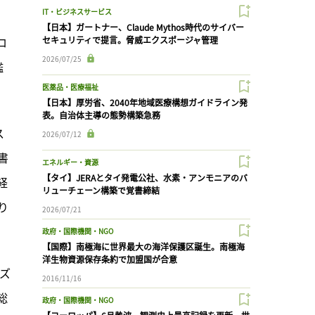
IT・ビジネスサービス
【日本】ガートナー、Claude Mythos時代のサイバー
ロ
セキュリティで提言。脅威エクスポージャ管理
2026/07/25
鑑
医薬品・医療福祉
【日本】厚労省、2040年地域医療構想ガイドライン発
表。自治体主導の態勢構築急務
ス
2026/07/12
書
エネルギー・資源
【タイ】JERAとタイ発電公社、水素・アンモニアのバ
経
リューチェーン構築で覚書締結
り
2026/07/21
。
政府・国際機関・NGO
【国際】南極海に世界最大の海洋保護区誕生。南極海
洋生物資源保存条約で加盟国が合意
ーズ
2016/11/16
総
政府・国際機関・NGO