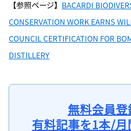
【参照ページ】
BACARDI BIODIVERS
CONSERVATION WORK EARNS WILD
COUNCIL CERTIFICATION FOR BOM
DISTILLERY
無料会員登
有料記事を1本/