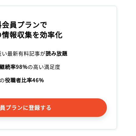
記事をお気に入りに保存するには
ログインが必要です
料会員プランで
ログイン
会員登録
の情報収集を効率化
本近い最新有料記事が
読み放題
継続率98%
の高い満足度
の
役職者比率46%
員プランに登録する