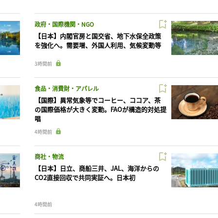
政府・国際機関・NGO
【日本】内閣官房と国交省、地下水保全政策
を強化へ。需要増、外国人利用、気候変動等
3時間前
食品・消費財・アパレル
【国際】異常気象等でコーヒー、ココア、茶
の国際価格が大きく変動。FAOが構造的対処提
唱
4時間前
商社・物流
【日本】日立、商船三井、JAL、海洋からの
CO2直接回収で共同実証へ。日本初
4時間前