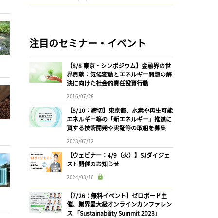
注目のセミナー・イベント
【8/8 東京・シンポジウム】金融界の世
界貢献：気候変動とエネルギー問題の解
決に向けた社会的責任投資行動
2016/07/28
【8/10：締切】東京都、水素や再生可能
エネルギー等の「新エネルギー」推進に
資する技術開発や実証等の取組を募集
2023/07/12
【ウェビナー：4/9（火）】SJダイジェ
スト開催のお知らせ
2024/03/16
【7/26：無料イベント】ゼロボード主
催、業界最大級オンラインカンファレン
ス 「Sustainability Summit 2023」