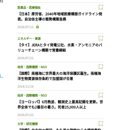
医薬品・医療福祉
【日本】厚労省、2040年地域医療構想ガイドライン発
表。自治体主導の態勢構築急務
2026/07/12
、
エネルギー・資源
【タイ】JERAとタイ発電公社、水素・アンモニアのバ
リューチェーン構築で覚書締結
2026/07/21
政府・国際機関・NGO
【国際】南極海に世界最大の海洋保護区誕生。南極海
」
洋生物資源保存条約で加盟国が合意
2016/11/16
政府・国際機関・NGO
【ヨーロッパ】6月熱波、観測史上最高記録を更新。世
界全体でも2番目の暑さ。死者25,000人以上
2026/07/22
大学・研究機関