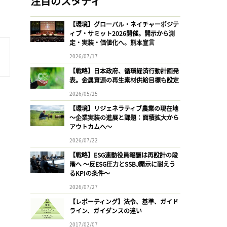
注目のスタディ
【環境】グローバル・ネイチャーポジテ
ィブ・サミット2026開催。開示から測
定・実装・価値化へ。熊本宣言
2026/07/17
【戦略】日本政府、循環経済行動計画発
表。金属資源の再生素材供給目標も設定
2026/05/25
【環境】リジェネラティブ農業の現在地
〜企業実装の進展と課題：面積拡大から
アウトカムへ〜
2026/07/22
【戦略】ESG連動役員報酬は再設計の段
階へ 〜反ESG圧力とSSBJ開示に耐えう
るKPIの条件〜
2026/07/27
【レポーティング】法令、基準、ガイド
ライン、ガイダンスの違い
2017/02/07