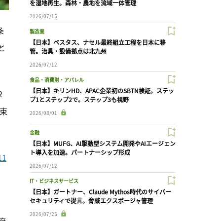
を湿地再生。森林・農地を流域一体管理
2026/07/15
条
製造業
【日本】ベスタス、ナセル最終組立工程を日本に移
と
管。治具・設備拠点は北九州
2026/07/12
食品・消費財・アパレル
【日本】キリンHD、APAC企業初のSBTN検証。ステッ
2
プ1とステップ2で。ステップ3も視野
拘束
2026/08/01
金融
【日本】MUFG、AI駆動型システム開発やAIエージェン
ト導入を加速。パートナーシップ形成
1
2026/07/12
IT・ビジネスサービス
【日本】ガートナー、Claude Mythos時代のサイバー
セキュリティで提言。脅威エクスポージャ管理
。
2026/07/25
府