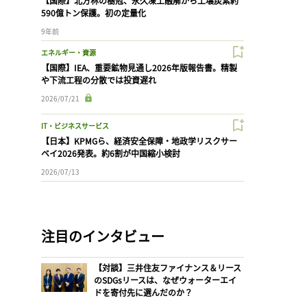
【国際】北方林の樹冠、永久凍土融解から土壌炭素約
590億トン保護。初の定量化
9年前
エネルギー・資源
【国際】IEA、重要鉱物見通し2026年版報告書。精製
や下流工程の分散では投資遅れ
2026/07/21
IT・ビジネスサービス
【日本】KPMGら、経済安全保障・地政学リスクサー
ベイ2026発表。約6割が中国縮小検討
2026/07/13
注目のインタビュー
【対談】三井住友ファイナンス＆リース
のSDGsリースは、なぜウォーターエイ
ドを寄付先に選んだのか？