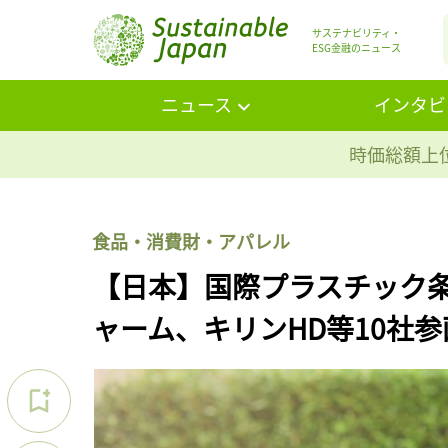
サステナビリティ・
ESG金融のニュース
ニュース
インタビ
時価総額上位
食品・消費財・アパレル
【日本】国際プラスチック
ャーム、キリンHD等10社参