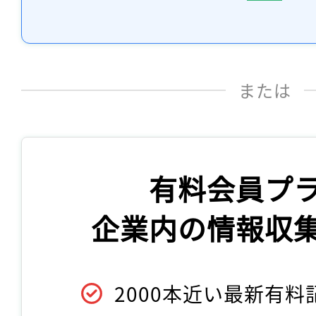
または
有料会員プ
企業内の情報収
2000本近い最新有料