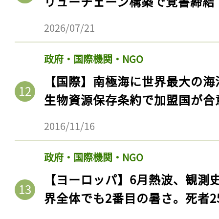
リューチェーン構築で覚書締結
2026/07/21
政府・国際機関・NGO
【国際】南極海に世界最大の海
生物資源保存条約で加盟国が合
2016/11/16
記事をお気に入りに
政府・国際機関・NGO
ログインが必
【ヨーロッパ】6月熱波、観測
界全体でも2番目の暑さ。死者25