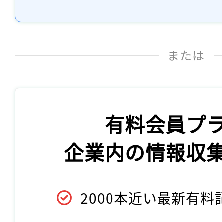
または
有料会員プ
企業内の情報収
2000本近い最新有料