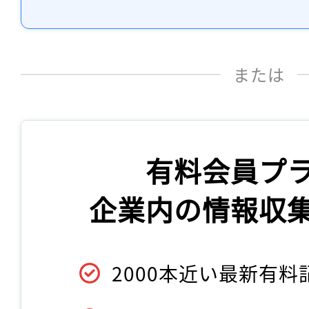
または
有料会員プ
企業内の情報収
2000本近い最新有料