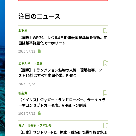
注目のニュース
製造業
【国際】WP.29、レベル4自動運転国際基準を採択。中
国は基準詳細化で一歩リード
2026/07/13
エネルギー・資源
【国際】トランジション鉱物の人権・環境被害、ワー
スト10社はすべて中国企業。BHRC
2026/07/28
製造業
【イギリス】ジャガー・ランドローバー、サーキュラ
ー型コンセプトカー発表。GHG1トン削減
2026/07/12
食品・消費財・アパレル
【日本】サントリーHD、熊本・益城町で耕作放棄水田