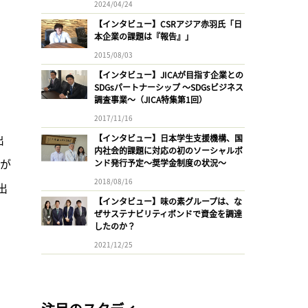
2024/04/24
【インタビュー】CSRアジア赤羽氏「日
本企業の課題は『報告』」
2015/08/03
【インタビュー】JICAが目指す企業との
SDGsパートナーシップ 〜SDGsビジネス
調査事業〜（JICA特集第1回）
2017/11/16
出
【インタビュー】日本学生支援機構、国
内社会的課題に対応の初のソーシャルボ
幅が
ンド発行予定〜奨学金制度の状況〜
2018/08/16
出
【インタビュー】味の素グループは、な
ぜサステナビリティボンドで資金を調達
したのか？
2021/12/25