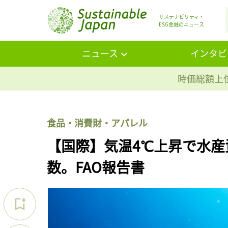
サステナビリティ・
ESG金融のニュース
ニュース
インタビ
時価総額上位
食品・消費財・アパレル
【国際】気温4℃上昇で水産
数。FAO報告書