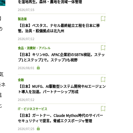
を湿地再生。森林・農地を流域一体管理
2026/07/15
書
製造業
【日本】ベスタス、ナセル最終組立工程を日本に移
の
管。治具・設備拠点は北九州
2026/07/12
食品・消費財・アパレル
【日本】キリンHD、APAC企業初のSBTN検証。ステッ
プ1とステップ2で。ステップ3も視野
2026/08/01
気
金融
降ネ
【日本】MUFG、AI駆動型システム開発やAIエージェン
ト導入を加速。パートナーシップ形成
温
2026/07/12
比
IT・ビジネスサービス
【日本】ガートナー、Claude Mythos時代のサイバー
セキュリティで提言。脅威エクスポージャ管理
2026/07/25