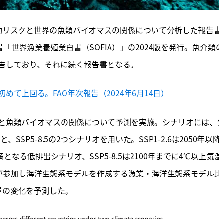
変動リスクと世界の魚類バイオマスの関係について分析した報告
書「世界漁業養殖業白書（SOFIA）」の2024版を発行。魚介類
告しており、それに続く報告書となる。
て上回る。FAO年次報告（2024年6月14日）
と魚類バイオマスの関係について予測を実施。シナリオには、
と、SSP5-8.5の2つシナリオを用いた。SSP1-2.6は2050年以
となる低排出シナリオ、SSP5-8.5は2100年までに4℃以上気
者が参加し海洋生態系モデルを作成する漁業・海洋生態系モデル
源量の変化を予測した。