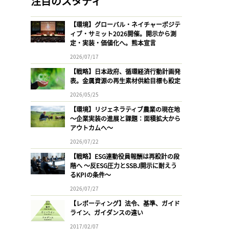
注目のスタディ
【環境】グローバル・ネイチャーポジテ
ィブ・サミット2026開催。開示から測
定・実装・価値化へ。熊本宣言
2026/07/17
【戦略】日本政府、循環経済行動計画発
表。金属資源の再生素材供給目標も設定
2026/05/25
【環境】リジェネラティブ農業の現在地
〜企業実装の進展と課題：面積拡大から
アウトカムへ〜
2026/07/22
【戦略】ESG連動役員報酬は再設計の段
階へ 〜反ESG圧力とSSBJ開示に耐えう
るKPIの条件〜
2026/07/27
【レポーティング】法令、基準、ガイド
ライン、ガイダンスの違い
2017/02/07