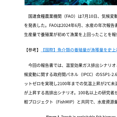
　国連食糧農業機関（FAO）は7月10日、気候
を発表した。FAOは2024年6月、水産の年次報告
生産量で養殖業が初めて漁業を上回ったことを報
【参考】
【国際】魚介類の養殖量が漁獲量を史上初め
　今回の報告書では、
温室効果ガス排出シナリオ
候変動に関する政府間パネル（IPCC）のSSP1-2.6
ットゼロを実現し2100年までの気温上昇が2℃未満
が上昇する高排出シナリオ。100名以上の研究
較プロジェクト（FishMIP）と共同で、水産資