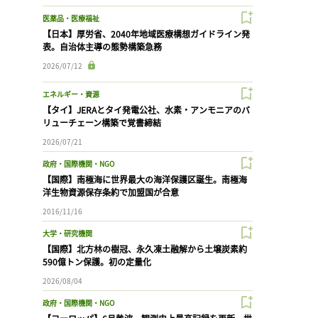
医薬品・医療福祉
【日本】厚労省、2040年地域医療構想ガイドライン発
表。自治体主導の態勢構築急務
2026/07/12
エネルギー・資源
【タイ】JERAとタイ発電公社、水素・アンモニアのバ
リューチェーン構築で覚書締結
2026/07/21
政府・国際機関・NGO
【国際】南極海に世界最大の海洋保護区誕生。南極海
洋生物資源保存条約で加盟国が合意
2016/11/16
大学・研究機関
【国際】北方林の樹冠、永久凍土融解から土壌炭素約
590億トン保護。初の定量化
2026/08/04
政府・国際機関・NGO