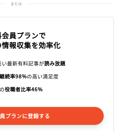
または
料会員プランで
の情報収集を効率化
本近い最新有料記事が
読み放題
継続率98%
の高い満足度
の
役職者比率46%
員プランに登録する