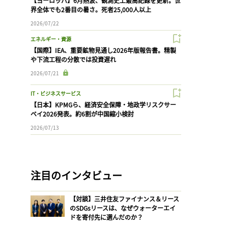
【ヨーロッパ】6月熱波、観測史上最高記録を更新。世
界全体でも2番目の暑さ。死者25,000人以上
2026/07/22
エネルギー・資源
【国際】IEA、重要鉱物見通し2026年版報告書。精製
や下流工程の分散では投資遅れ
2026/07/21
IT・ビジネスサービス
【日本】KPMGら、経済安全保障・地政学リスクサー
ベイ2026発表。約6割が中国縮小検討
2026/07/13
注目のインタビュー
【対談】三井住友ファイナンス＆リース
のSDGsリースは、なぜウォーターエイ
ドを寄付先に選んだのか？