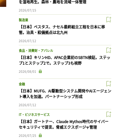
を湿地再生。森林・農地を流域一体管理
2026/07/15
。
製造業
【日本】ベスタス、ナセル最終組立工程を日本に移
管。治具・設備拠点は北九州
2026/07/12
食品・消費財・アパレル
【日本】キリンHD、APAC企業初のSBTN検証。ステッ
プ1とステップ2で。ステップ3も視野
2026/08/01
金融
【日本】MUFG、AI駆動型システム開発やAIエージェン
ト導入を加速。パートナーシップ形成
2026/07/12
IT・ビジネスサービス
【日本】ガートナー、Claude Mythos時代のサイバー
セキュリティで提言。脅威エクスポージャ管理
2026/07/25