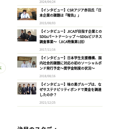
2024/04/24
【インタビュー】CSRアジア赤羽氏「日
本企業の課題は『報告』」
2015/08/03
【インタビュー】JICAが目指す企業との
SDGsパートナーシップ 〜SDGsビジネス
調査事業〜（JICA特集第1回）
2017/11/16
【インタビュー】日本学生支援機構、国
内社会的課題に対応の初のソーシャルボ
本
ンド発行予定〜奨学金制度の状況〜
2018/08/16
【インタビュー】味の素グループは、な
ぜサステナビリティボンドで資金を調達
したのか？
2021/12/25