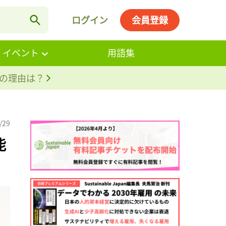
ログイン
会員登録
・イベント
用語集
。その理由は？
/29
能