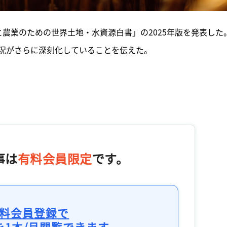
と農業のための世界土地・水資源白書」の2025年版を発表した
況がさらに深刻化していることを伝えた。
事は
有料会員限定
です。
料会員登録で
を1本/月閲覧できます