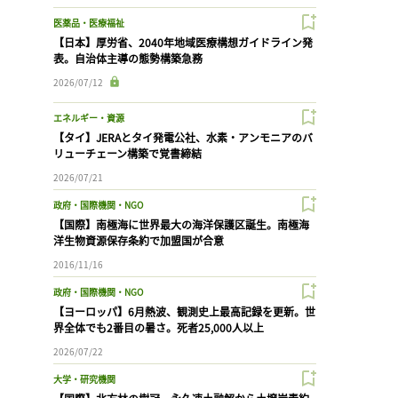
医薬品・医療福祉
【日本】厚労省、2040年地域医療構想ガイドライン発
表。自治体主導の態勢構築急務
2026/07/12
エネルギー・資源
【タイ】JERAとタイ発電公社、水素・アンモニアのバ
リューチェーン構築で覚書締結
2026/07/21
政府・国際機関・NGO
【国際】南極海に世界最大の海洋保護区誕生。南極海
洋生物資源保存条約で加盟国が合意
2016/11/16
政府・国際機関・NGO
【ヨーロッパ】6月熱波、観測史上最高記録を更新。世
界全体でも2番目の暑さ。死者25,000人以上
2026/07/22
大学・研究機関