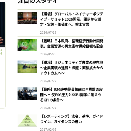
注目のスタディ
【環境】グローバル・ネイチャーポジテ
ィブ・サミット2026開催。開示から測
定・実装・価値化へ。熊本宣言
2026/07/17
【戦略】日本政府、循環経済行動計画発
表。金属資源の再生素材供給目標も設定
2026/05/25
【環境】リジェネラティブ農業の現在地
〜企業実装の進展と課題：面積拡大から
アウトカムへ〜
2026/07/22
ェ
【戦略】ESG連動役員報酬は再設計の段
リ
階へ 〜反ESG圧力とSSBJ開示に耐えう
。
るKPIの条件〜
拡
2026/07/27
【レポーティング】法令、基準、ガイド
ライン、ガイダンスの違い
2017/02/07