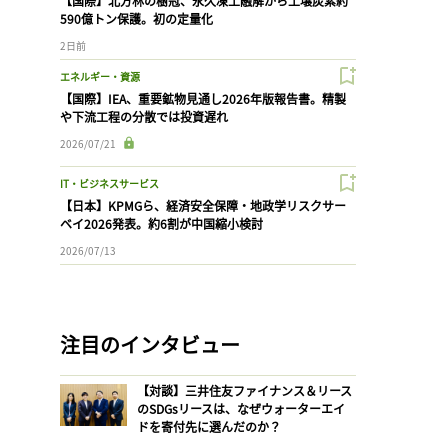
【国際】北方林の樹冠、永久凍土融解から土壌炭素約
590億トン保護。初の定量化
2日前
エネルギー・資源
【国際】IEA、重要鉱物見通し2026年版報告書。精製
や下流工程の分散では投資遅れ
2026/07/21
IT・ビジネスサービス
【日本】KPMGら、経済安全保障・地政学リスクサー
ベイ2026発表。約6割が中国縮小検討
2026/07/13
注目のインタビュー
【対談】三井住友ファイナンス＆リース
のSDGsリースは、なぜウォーターエイ
ドを寄付先に選んだのか？