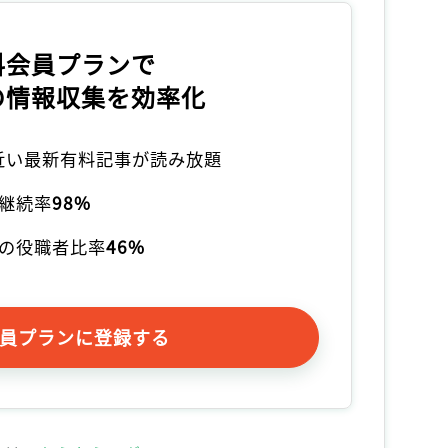
料会員プランで
の情報収集を効率化
本近い最新有料記事が読み放題
継続率
98%
の役職者比率
46%
員プランに登録する