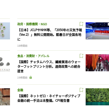
政府・国際機関・NGO
【日本】JCLPやNHK等、「2050年の天気予報
（Ver.2）」無料公開開始。酷暑日が全国各地
に
18時間前
食品・消費財・アパレル
【国際】チャタムハウス、繊維貿易のウォー
ターフットプリント分析。通商政策への統合
提言
19時間前
金融
【国際】ネットゼロ・ネイチャーポジティブ
金融の統一手法は未整備。CPI報告書