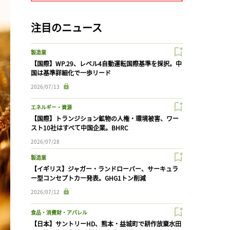
注目のニュース
製造業
【国際】WP.29、レベル4自動運転国際基準を採択。中
国は基準詳細化で一歩リード
2026/07/13
エネルギー・資源
【国際】トランジション鉱物の人権・環境被害、ワー
スト10社はすべて中国企業。BHRC
2026/07/28
製造業
【イギリス】ジャガー・ランドローバー、サーキュラ
ー型コンセプトカー発表。GHG1トン削減
2026/07/12
食品・消費財・アパレル
【日本】サントリーHD、熊本・益城町で耕作放棄水田