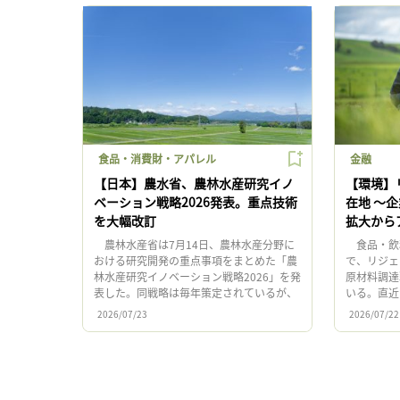
食品・消費財・アパレル
金融
【日本】農水省、農林水産研究イノ
【環境】
ベーション戦略2026発表。重点技術
在地 〜
を大幅改訂
拡大から
農林水産省は7月14日、農林水産分野に
食品・飲
おける研究開発の重点事項をまとめた「農
で、リジェ
林水産研究イノベーション戦略2026」を発
原材料調達
表した。同戦略は毎年策定されているが、
いる。直近
今回は単なる年次更新ではなく、政策背
ド「ネスカ
2026/07/23
2026/07/22
景、重点技術、研究推進体制 […]
ヒー豆の50