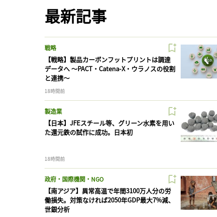
最新記事
戦略
【戦略】製品カーボンフットプリントは調達
データへ 〜PACT・Catena-X・ウラノスの役割
と連携〜
18時間前
製造業
【日本】JFEスチール等、グリーン水素を用い
た還元鉄の試作に成功。日本初
18時間前
政府・国際機関・NGO
【南アジア】異常高温で年間3100万人分の労
働損失。対策なければ2050年GDP最大7%減、
世銀分析