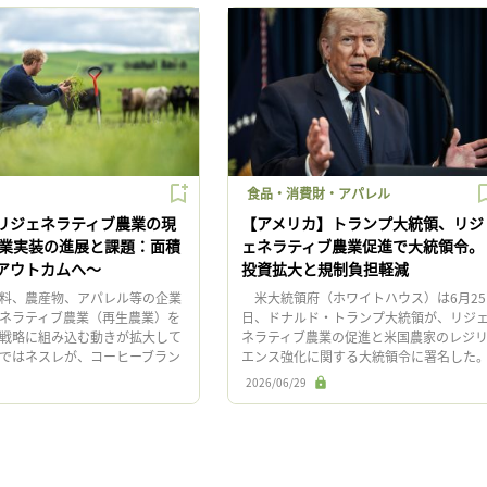
食品・消費財・アパレル
リジェネラティブ農業の現
【アメリカ】トランプ大統領、リジ
企業実装の進展と課題：面積
ェネラティブ農業促進で大統領令。
アウトカムへ〜
投資拡大と規制負担軽減
料、農産物、アパレル等の企業
米大統領府（ホワイトハウス）は6月25
ネラティブ農業（再生農業）を
日、ドナルド・トランプ大統領が、リジ
戦略に組み込む動きが拡大して
ネラティブ農業の促進と米国農家のレジ
ではネスレが、コーヒーブラン
エンス強化に関する大統領令に署名した
フェ」で2025年に調達したコー
同分野の実践・研究・教育への連邦投資
2026/06/29
%以上が、リジ […]
大、規制負担の軽減と官民連携 […]