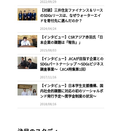
2022/09/29
【対談】三井住友ファイナンス＆リース
のSDGsリースは、なぜウォーターエイ
ドを寄付先に選んだのか？
2024/04/24
【インタビュー】CSRアジア赤羽氏「日
本企業の課題は『報告』」
2015/08/03
【インタビュー】JICAが目指す企業との
SDGsパートナーシップ 〜SDGsビジネス
調査事業〜（JICA特集第1回）
2017/11/16
【インタビュー】日本学生支援機構、国
内社会的課題に対応の初のソーシャルボ
ンド発行予定〜奨学金制度の状況〜
2018/08/16