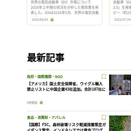
世界の電気自動車（EV）市場について
自動車（E
2026年上半期の状況を分析した報告書を発
2.0」を
表した。IEAは2026年5月、世界の電気自動
ピー（約2
車（EV）市場の見通しを分析した報告書
額で1,50
2026/08/01
2026/07/29
「Global […]
を用意 […]
最新記事
政府・国際機関・NGO
【アメリカ】国土安全保障省、ウイグル輸入
禁止リストに中国企業43社追加。合計187社に
9時間前
食品・消費財・アパレル
【国際】FSC、森林破壊リスク軽減措置策定ガ
イダンス策定。インドネシアでは資金プログ