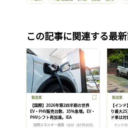
この記事に関連する最新
製造業
製造業
【国際】2026年第2四半期の世界
【インド
EV・PHV販売台数、35%急増。EV・
り最大2
PHVシフト再加速。IEA
ド車は対
国際エネルギー機関（IEA）は7月30日、
インドの