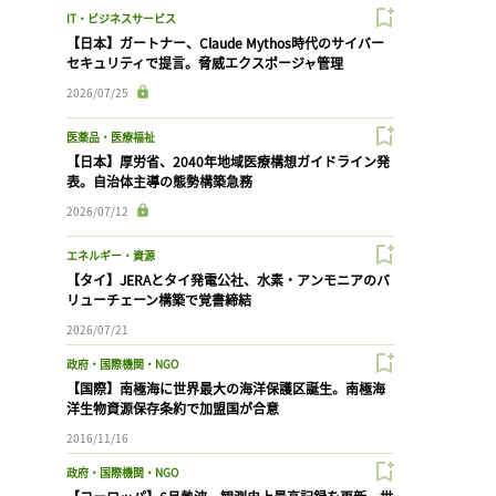
IT・ビジネスサービス
【日本】ガートナー、Claude Mythos時代のサイバー
セキュリティで提言。脅威エクスポージャ管理
2026/07/25
医薬品・医療福祉
【日本】厚労省、2040年地域医療構想ガイドライン発
表。自治体主導の態勢構築急務
2026/07/12
エネルギー・資源
【タイ】JERAとタイ発電公社、水素・アンモニアのバ
リューチェーン構築で覚書締結
2026/07/21
政府・国際機関・NGO
【国際】南極海に世界最大の海洋保護区誕生。南極海
洋生物資源保存条約で加盟国が合意
2016/11/16
政府・国際機関・NGO