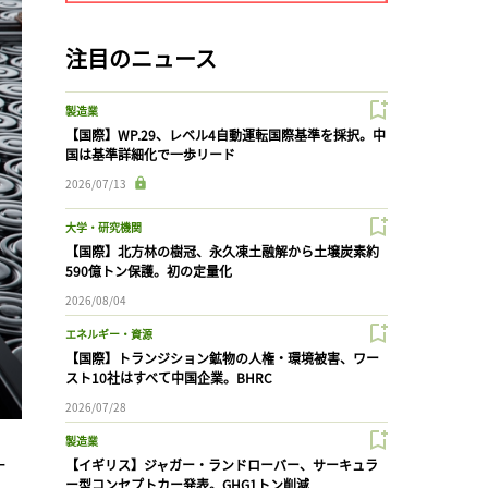
注目のニュース
製造業
【国際】WP.29、レベル4自動運転国際基準を採択。中
国は基準詳細化で一歩リード
2026/07/13
大学・研究機関
【国際】北方林の樹冠、永久凍土融解から土壌炭素約
590億トン保護。初の定量化
2026/08/04
エネルギー・資源
【国際】トランジション鉱物の人権・環境被害、ワー
スト10社はすべて中国企業。BHRC
2026/07/28
製造業
ー
【イギリス】ジャガー・ランドローバー、サーキュラ
ー型コンセプトカー発表。GHG1トン削減