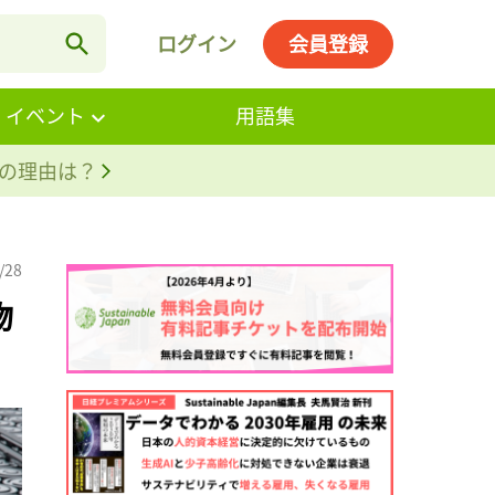
ログイン
会員登録
・イベント
用語集
。その理由は？
/28
物