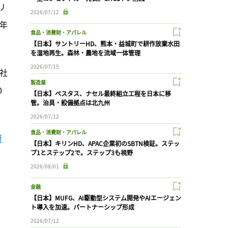
リ
2026/07/12
7年
食品・消費財・アパレル
【日本】サントリーHD、熊本・益城町で耕作放棄水田
を湿地再生。森林・農地を流域一体管理
2026/07/15
会社
製造業
0
【日本】ベスタス、ナセル最終組立工程を日本に移
管。治具・設備拠点は北九州
。
2026/07/12
食品・消費財・アパレル
資
【日本】キリンHD、APAC企業初のSBTN検証。ステッ
プ1とステップ2で。ステップ3も視野
2026/08/01
金融
【日本】MUFG、AI駆動型システム開発やAIエージェン
ト導入を加速。パートナーシップ形成
2026/07/12