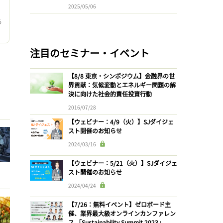
2025/05/06
る
充
注目のセミナー・イベント
【8/8 東京・シンポジウム】金融界の世
界貢献：気候変動とエネルギー問題の解
決に向けた社会的責任投資行動
2016/07/28
【ウェビナー：4/9（火）】SJダイジェ
スト開催のお知らせ
2024/03/16
【ウェビナー：5/21（火）】SJダイジェ
スト開催のお知らせ
2024/04/24
【7/26：無料イベント】ゼロボード主
催、業界最大級オンラインカンファレン
ス 「Sustainability Summit 2023」