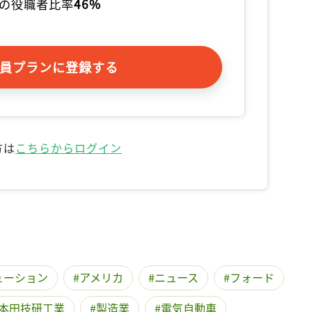
の役職者比率
46%
記事をお気に入りに保存するには
ログインが必要です
員プランに登録する
ログイン
会員登録
方は
こちらからログイン
ューション
アメリカ
ニュース
フォード
本田技研工業
製造業
電気自動車