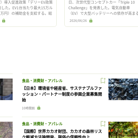
V）導入促進政策「デリーEV政策
日、次世代型コンセプトカー「Triple 10
発表した。EV1台当たり最大15万ル
Challenge」を発表した。電気自動車
5万円）の補助金を支給する。総
（EV）で大型バッテリーへの依存が高ま
0億ルピー（約2,500億円）の予算
中、熱管理の設計を見直すことで、急速
2026/06/26
電、エネルギー […]
食品・消費財・アパレル
【日本】環境省や経産省、サステナブルファ
ッション・パートナー制度の参画企業募集開
始
10時間前
食品・消費財・アパレル
【国際】世界カカオ財団、カカオの森林リス
ク軽減方法論開発。評価の信頼性向上