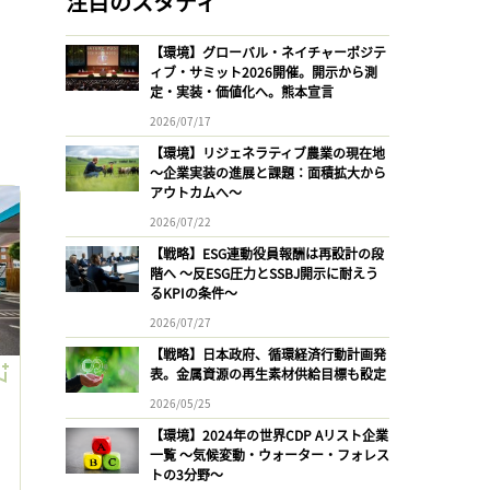
注目のスタディ
【環境】グローバル・ネイチャーポジテ
ィブ・サミット2026開催。開示から測
定・実装・価値化へ。熊本宣言
2026/07/17
【環境】リジェネラティブ農業の現在地
〜企業実装の進展と課題：面積拡大から
アウトカムへ〜
2026/07/22
【戦略】ESG連動役員報酬は再設計の段
階へ 〜反ESG圧力とSSBJ開示に耐えう
るKPIの条件〜
2026/07/27
【戦略】日本政府、循環経済行動計画発
表。金属資源の再生素材供給目標も設定
2026/05/25
【環境】2024年の世界CDP Aリスト企業
一覧 〜気候変動・ウォーター・フォレス
トの3分野〜