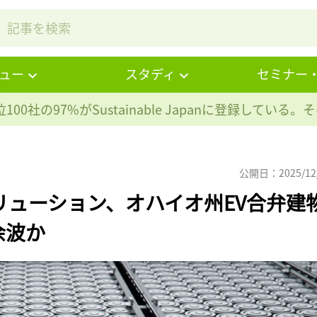
ュー
スタディ
セミナー
100社の97%が
Sustainable Japanに登録している
公開日：2025/12
リューション、オハイオ州EV合弁建
余波か