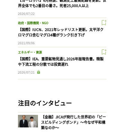
【ヨーロッパ】6月熱波、観測史上最高記録を更新。世
界全体でも2番目の暑さ。死者25,000人以上
2026/07/22
政府・国際機関・NGO
【国際】IUCN、2021年レッドリスト更新。太平洋ク
ロマグロ含むマグロ4種がランク引き下げ
2021/09/06
エネルギー・資源
【国際】IEA、重要鉱物見通し2026年版報告書。精製
や下流工程の分散では投資遅れ
2026/07/21
注目のインタビュー
【金融】JICAが発行した世界初の「ピー
スビルディングボンド」〜今なぜ平和構
築なのか〜