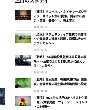
注目のスタディ
【環境】グローバル・ネイチャーポジテ
ィブ・サミット2026開催。開示から測
定・実装・価値化へ。熊本宣言
2026/07/17
【環境】リジェネラティブ農業の現在地
〜企業実装の進展と課題：面積拡大から
アウトカムへ〜
2026/07/22
【戦略】ESG連動役員報酬は再設計の段
階へ 〜反ESG圧力とSSBJ開示に耐えう
るKPIの条件〜
2026/07/27
【戦略】日本政府、循環経済行動計画発
表。金属資源の再生素材供給目標も設定
2026/05/25
【環境】2024年の世界CDP Aリスト企業
一覧 〜気候変動・ウォーター・フォレス
トの3分野〜