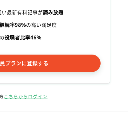
記事をお気に入りに保存するには
ログインが必要です
本近い最新有料記事が
読み放題
継続率98%
の高い満足度
ログイン
会員登録
の
役職者比率46%
員プランに登録する
方
こちらからログイン