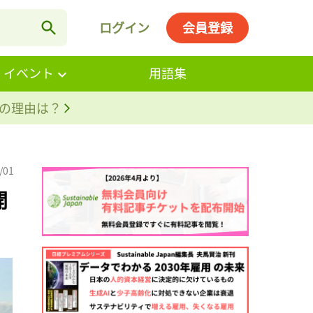
ログイン
会員登録
・イベント
用語集
。その理由は？
/01
開