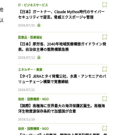
IT・ビジネスサービス
地
【日本】ガートナー、Claude Mythos時代のサイバー
セキュリティで提言。脅威エクスポージャ管理
以
2026/07/25
医薬品・医療福祉
【日本】厚労省、2040年地域医療構想ガイドライン発
表。自治体主導の態勢構築急務
2026/07/12
エネルギー・資源
【タイ】JERAとタイ発電公社、水素・アンモニアのバ
リューチェーン構築で覚書締結
2026/07/21
政府・国際機関・NGO
【国際】南極海に世界最大の海洋保護区誕生。南極海
洋生物資源保存条約で加盟国が合意
2016/11/16
政府・国際機関・NGO