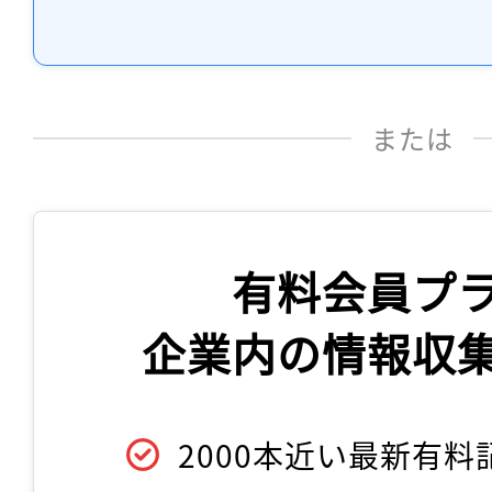
または
有料会員プ
企業内の情報収
2000本近い最新有料