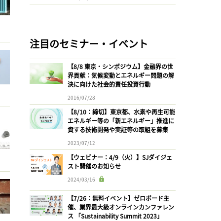
注目のセミナー・イベント
【8/8 東京・シンポジウム】金融界の世
界貢献：気候変動とエネルギー問題の解
決に向けた社会的責任投資行動
2016/07/28
【8/10：締切】東京都、水素や再生可能
エネルギー等の「新エネルギー」推進に
資する技術開発や実証等の取組を募集
2023/07/12
【ウェビナー：4/9（火）】SJダイジェ
スト開催のお知らせ
2024/03/16
【7/26：無料イベント】ゼロボード主
催、業界最大級オンラインカンファレン
ス 「Sustainability Summit 2023」