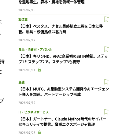
を湿地再生。森林・農地を流域一体管理
2026/07/15
製造業
よ
【日本】ベスタス、ナセル最終組立工程を日本に移
ス
管。治具・設備拠点は北九州
2026/07/12
食品・消費財・アパレル
【日本】キリンHD、APAC企業初のSBTN検証。ステッ
持
プ1とステップ2で。ステップ3も視野
2026/08/01
て
金融
【日本】MUFG、AI駆動型システム開発やAIエージェン
ト導入を加速。パートナーシップ形成
プ
2026/07/12
IT・ビジネスサービス
【日本】ガートナー、Claude Mythos時代のサイバー
セキュリティで提言。脅威エクスポージャ管理
2026/07/25