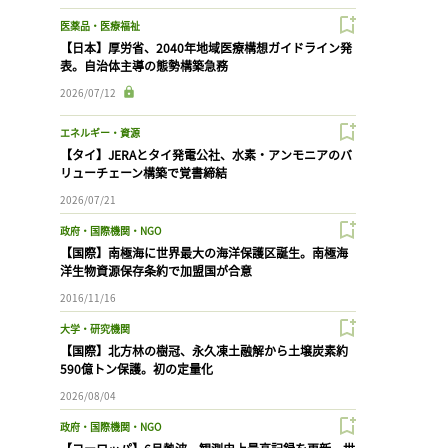
医薬品・医療福祉
【日本】厚労省、2040年地域医療構想ガイドライン発
表。自治体主導の態勢構築急務
2026/07/12
エネルギー・資源
【タイ】JERAとタイ発電公社、水素・アンモニアのバ
リューチェーン構築で覚書締結
2026/07/21
政府・国際機関・NGO
【国際】南極海に世界最大の海洋保護区誕生。南極海
洋生物資源保存条約で加盟国が合意
2016/11/16
大学・研究機関
【国際】北方林の樹冠、永久凍土融解から土壌炭素約
590億トン保護。初の定量化
2026/08/04
政府・国際機関・NGO