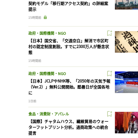
契約モデル「移行期アクセス契約」の詳細案
提示
15時間前
政府・国際機関・NGO
【日本】国交省、「交通空白」解消で市区町
村の認定制度創設。すでに2300万人が懸念状
態
15時間前
政府・国際機関・NGO
【日本】JCLPやNHK等、「2050年の天気予報
（Ver.2）」無料公開開始。酷暑日が全国各地
に
1日前
食品・消費財・アパレル
【国際】チャタムハウス、繊維貿易のウォー
ターフットプリント分析。通商政策への統合
提言