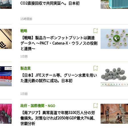
CO2直接回収で共同実証へ。日本初
15時間前
戦略
【戦略】製品カーボンフットプリントは調達
データへ 〜PACT・Catena-X・ウラノスの役割
と連携〜
1日前
製造業
【日本】JFEスチール等、グリーン水素を用い
た還元鉄の試作に成功。日本初
1日前
政府・国際機関・NGO
【南アジア】異常高温で年間3100万人分の労
働損失。対策なければ2050年GDP最大7%減、
世銀分析