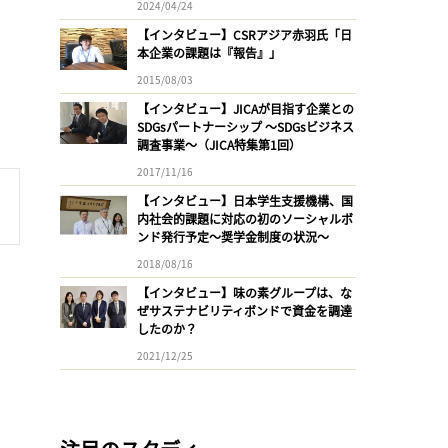
2024/04/24
【インタビュー】CSRアジア赤羽氏「日
本企業の課題は『報告』」
2015/08/03
【インタビュー】JICAが目指す企業との
SDGsパートナーシップ 〜SDGsビジネス
調査事業〜（JICA特集第1回）
2017/11/16
【インタビュー】日本学生支援機構、国
内社会的課題に対応の初のソーシャルボ
ンド発行予定〜奨学金制度の状況〜
2018/08/16
【インタビュー】味の素グループは、な
ぜサステナビリティボンドで資金を調達
したのか？
2021/12/25