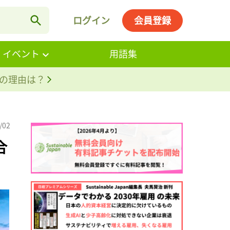
ログイン
会員登録
・イベント
用語集
。その理由は？
/02
合