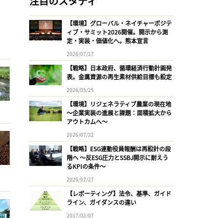
注目のスタディ
【環境】グローバル・ネイチャーポジテ
ィブ・サミット2026開催。開示から測
定・実装・価値化へ。熊本宣言
2026/07/17
【戦略】日本政府、循環経済行動計画発
表。金属資源の再生素材供給目標も設定
2026/05/25
【環境】リジェネラティブ農業の現在地
〜企業実装の進展と課題：面積拡大から
アウトカムへ〜
2026/07/22
【戦略】ESG連動役員報酬は再設計の段
階へ 〜反ESG圧力とSSBJ開示に耐えう
るKPIの条件〜
2026/07/27
【レポーティング】法令、基準、ガイド
ライン、ガイダンスの違い
2017/02/07