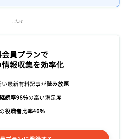
または
料会員プランで
の情報収集を効率化
本近い最新有料記事が
読み放題
継続率98%
の高い満足度
の
役職者比率46%
員プランに登録する