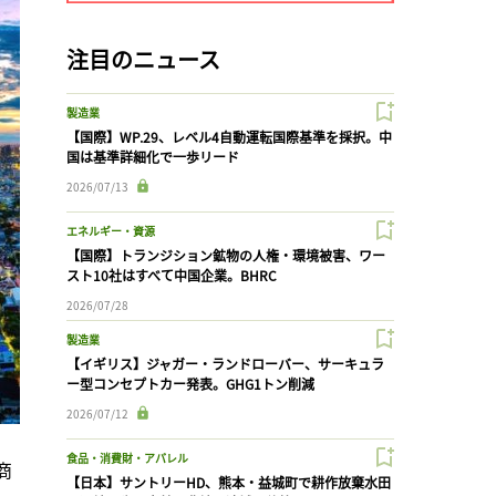
注目のニュース
製造業
【国際】WP.29、レベル4自動運転国際基準を採択。中
国は基準詳細化で一歩リード
2026/07/13
エネルギー・資源
【国際】トランジション鉱物の人権・環境被害、ワー
スト10社はすべて中国企業。BHRC
2026/07/28
製造業
【イギリス】ジャガー・ランドローバー、サーキュラ
ー型コンセプトカー発表。GHG1トン削減
2026/07/12
食品・消費財・アパレル
商
【日本】サントリーHD、熊本・益城町で耕作放棄水田