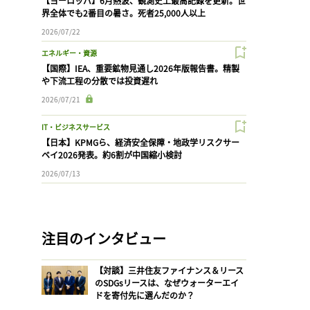
【ヨーロッパ】6月熱波、観測史上最高記録を更新。世
界全体でも2番目の暑さ。死者25,000人以上
2026/07/22
エネルギー・資源
【国際】IEA、重要鉱物見通し2026年版報告書。精製
や下流工程の分散では投資遅れ
2026/07/21
IT・ビジネスサービス
【日本】KPMGら、経済安全保障・地政学リスクサー
ベイ2026発表。約6割が中国縮小検討
2026/07/13
注目のインタビュー
【対談】三井住友ファイナンス＆リース
のSDGsリースは、なぜウォーターエイ
ドを寄付先に選んだのか？