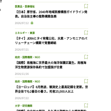
持
医薬品・医療福祉
も
【日本】厚労省、2040年地域医療構想ガイドライン発
表。自治体主導の態勢構築急務
2026/07/12
エネルギー・資源
【タイ】JERAとタイ発電公社、水素・アンモニアのバ
リューチェーン構築で覚書締結
2026/07/21
政府・国際機関・NGO
【国際】南極海に世界最大の海洋保護区誕生。南極海
洋生物資源保存条約で加盟国が合意
2016/11/16
政府・国際機関・NGO
【ヨーロッパ】6月熱波、観測史上最高記録を更新。世
界全体でも2番目の暑さ。死者25,000人以上
2026/07/22
大学・研究機関