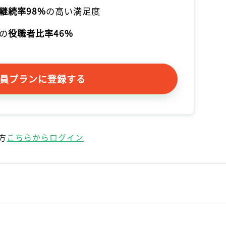
記事をお気に入りに保存するには
継続率98%
の高い満足度
ログインが必要です
の
役職者比率46%
ログイン
会員登録
員プランに登録する
方
こちらからログイン