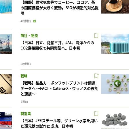
【国際】異常気象等でコーヒー、ココア、茶
の国際価格が大きく変動。FAOが構造的対処提
唱
4時間前
商社・物流
【日本】日立、商船三井、JAL、海洋からの
CO2直接回収で共同実証へ。日本初
5時間前
戦略
【戦略】製品カーボンフットプリントは調達
データへ 〜PACT・Catena-X・ウラノスの役割
と連携〜
1日前
製造業
【日本】JFEスチール等、グリーン水素を用い
た還元鉄の試作に成功。日本初