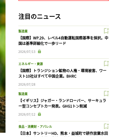
注目のニュース
製造業
【国際】WP.29、レベル4自動運転国際基準を採択。中
国は基準詳細化で一歩リード
2026/07/13
エネルギー・資源
【国際】トランジション鉱物の人権・環境被害、ワー
スト10社はすべて中国企業。BHRC
2026/07/28
製造業
【イギリス】ジャガー・ランドローバー、サーキュラ
ー型コンセプトカー発表。GHG1トン削減
2026/07/12
食品・消費財・アパレル
【日本】サントリーHD、熊本・益城町で耕作放棄水田