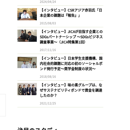
2024/04/24
【インタビュー】CSRアジア赤羽氏「日
本企業の課題は『報告』」
2015/08/03
【インタビュー】JICAが目指す企業との
SDGsパートナーシップ 〜SDGsビジネス
調査事業〜（JICA特集第1回）
2017/11/16
【インタビュー】日本学生支援機構、国
内社会的課題に対応の初のソーシャルボ
ンド発行予定〜奨学金制度の状況〜
2018/08/16
【インタビュー】味の素グループは、な
ぜサステナビリティボンドで資金を調達
したのか？
2021/12/25