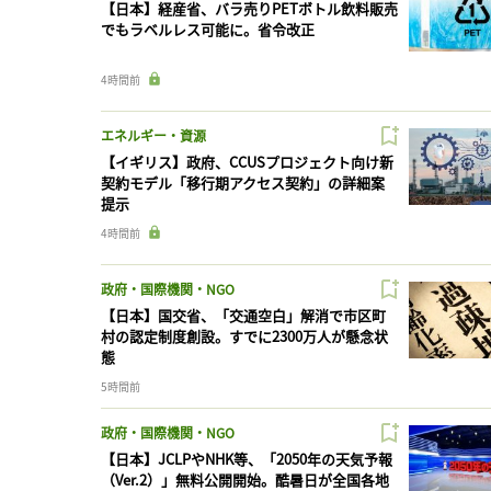
【日本】経産省、バラ売りPETボトル飲料販売
でもラベルレス可能に。省令改正
4時間前
エネルギー・資源
【イギリス】政府、CCUSプロジェクト向け新
契約モデル「移行期アクセス契約」の詳細案
提示
4時間前
政府・国際機関・NGO
【日本】国交省、「交通空白」解消で市区町
村の認定制度創設。すでに2300万人が懸念状
態
5時間前
政府・国際機関・NGO
【日本】JCLPやNHK等、「2050年の天気予報
（Ver.2）」無料公開開始。酷暑日が全国各地