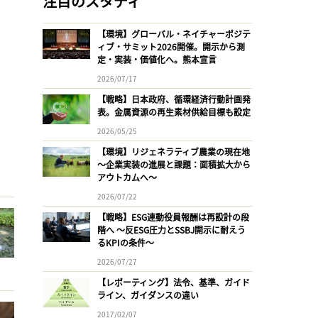
注目のスタディ
【環境】グローバル・ネイチャーポジテ
ィブ・サミット2026開催。開示から測
定・実装・価値化へ。熊本宣言
2026/07/17
【戦略】日本政府、循環経済行動計画発
表。金属資源の再生素材供給目標も設定
2026/05/25
【環境】リジェネラティブ農業の現在地
〜企業実装の進展と課題：面積拡大から
アウトカムへ〜
2026/07/22
【戦略】ESG連動役員報酬は再設計の段
階へ 〜反ESG圧力とSSBJ開示に耐えう
るKPIの条件〜
2026/07/27
【レポーティング】法令、基準、ガイド
ライン、ガイダンスの違い
2017/02/07