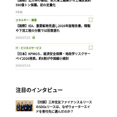
【国際】北方林の樹冠、永久凍土融解から土壌炭素約
590億トン保護。初の定量化
9年前
エネルギー・資源
【国際】IEA、重要鉱物見通し2026年版報告書。精製
や下流工程の分散では投資遅れ
2026/07/21
IT・ビジネスサービス
【日本】KPMGら、経済安全保障・地政学リスクサー
ベイ2026発表。約6割が中国縮小検討
2026/07/13
注目のインタビュー
【対談】三井住友ファイナンス＆リース
のSDGsリースは、なぜウォーターエイ
ドを寄付先に選んだのか？