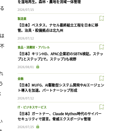
を湿地再生。森林・農地を流域一体管理
なる
2026/07/15
製造業
【日本】ベスタス、ナセル最終組立工程を日本に移
管。治具・設備拠点は北九州
は
2026/07/12
不
食品・消費財・アパレル
【日本】キリンHD、APAC企業初のSBTN検証。ステッ
プ1とステップ2で。ステップ3も視野
2026/08/01
れ
金融
う
【日本】MUFG、AI駆動型システム開発やAIエージェン
ト導入を加速。パートナーシップ形成
メ
2026/07/12
IT・ビジネスサービス
【日本】ガートナー、Claude Mythos時代のサイバー
セキュリティで提言。脅威エクスポージャ管理
い
2026/07/25